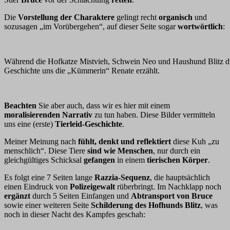
Die
Vorstellung der Charaktere
gelingt recht
organisch
und
sozusagen „im Vorübergehen“, auf dieser Seite sogar
wortwörtlich
:
Während die Hofkatze Mistvieh, Schwein Neo und Haushund Blitz durch
Geschichte uns die „Kümmerin“ Renate erzählt.
Beachten
Sie aber auch, dass wir es hier mit einem
moralisierenden Narrativ
zu tun haben. Diese Bilder vermitteln
uns eine (erste)
Tierleid-Geschichte
.
Meiner Meinung nach
fühlt, denkt und reflektiert
diese Kuh „zu
menschlich“. Diese Tiere
sind wie Menschen
, nur durch ein
gleichgültiges Schicksal
gefangen
in einem
tierischen Körper
.
Es folgt eine 7 Seiten lange
Razzia-Sequenz
, die hauptsächlich
einen Eindruck von
Polizeigewalt
rüberbringt. Im Nachklapp noch
ergänzt
durch 5 Seiten Einfangen und
Abtransport von Bruce
sowie einer weiteren Seite
Schilderung des Hofhunds Blitz
, was
noch in dieser Nacht des Kampfes geschah: