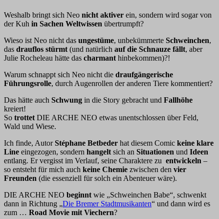
Weshalb bringt sich Neo
nicht aktiver
ein, sondern wird sogar von
der Kuh
in Sachen Weltwissen
übertrumpft?
Wieso ist Neo nicht das
ungestüme
, unbekümmerte
Schweinchen
,
das
drauflos stürmt
(und natürlich
auf die Schnauze fällt
, aber
Julie Rocheleau hätte das
charmant
hinbekommen)?!
Warum schnappt sich Neo nicht die
draufgängerische
Führungsrolle
, durch Augenrollen der anderen Tiere kommentiert?
Das hätte auch
Schwung
in die Story gebracht und
Fallhöhe
kreiert!
So
trottet
DIE ARCHE NEO etwas unentschlossen über Feld,
Wald und Wiese.
Ich finde, Autor
Stéphane Betbeder
hat diesem Comic
keine klare
Line
eingezogen, sondern
hangelt
sich an
Situationen
und
Ideen
entlang. Er vergisst im Verlauf, seine Charaktere zu
entwickeln
–
so entsteht für mich auch
keine Chemie
zwischen den
vier
Freunden
(die essenziell für solch ein Abenteuer wäre).
DIE ARCHE NEO
beginnt
wie „Schweinchen Babe“, schwenkt
dann in Richtung „
Die Bremer Stadtmusikanten
“ und dann wird es
zum …
Road Movie mit Viechern
?