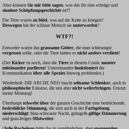
Aber können
Sie mir bitte sagen
, was das für eine schräge und
sinnlose Schöpfungsgeschichte
ist?!
Die Tiere waren
zu blöd
, was auf die Kette zu kriegen?
Deswegen
hat der schlaue Mensch sie
unterworfen
?
WTF?!
Entweder waren das
grausame Götter
, die man schleunigst
vergessen
sollte, oder die Tiere hatten es
nicht anders verdient
!
(Der
Kicker
ist noch, dass die
Tiere
in diesem Comic
munter
miteinander parlieren
! Untereinander
funktioniert
die
Kommunikation
über alle Spezies
hinweg problemlos.)
Wiederholt: DIE ARCHE NEO macht
seltsame Schlenker
, auch in
philosophische
Exkurse, die uns aber
nicht weiterbringen
. Erneut:
meine Meinung!
Überhaupt
schwebt über
der ganzen Geschichte eine bedrückende,
bedrohliche Stimmung
, die sich auch in der
Farbgebung
niederschlägt
: blau-schwarze Nacht, grüngelb-
giftige Dämmerung
und grau-beiges
Mistwetter
.
(
Julie Rocheleau
hätte das in versöhnlichen, aber
spannenden