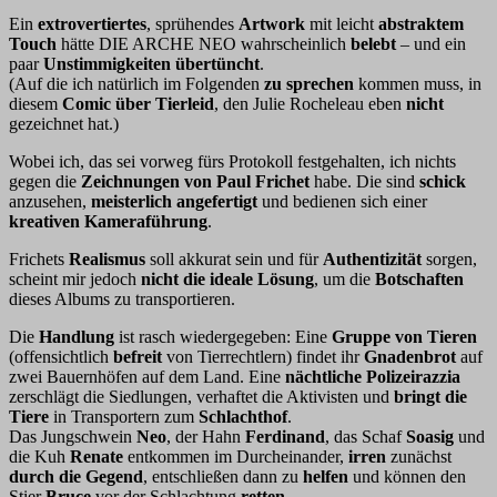
Ein
extrovertiertes
, sprühendes
Artwork
mit leicht
abstraktem
Touch
hätte DIE ARCHE NEO wahrscheinlich
belebt
– und ein
paar
Unstimmigkeiten übertüncht
.
(Auf die ich natürlich im Folgenden
zu sprechen
kommen muss, in
diesem
Comic über Tierleid
, den Julie Rocheleau eben
nicht
gezeichnet hat.)
Wobei ich, das sei vorweg fürs Protokoll festgehalten, ich nichts
gegen die
Zeichnungen von Paul Frichet
habe. Die sind
schick
anzusehen,
meisterlich angefertigt
und bedienen sich einer
kreativen Kameraführung
.
Frichets
Realismus
soll akkurat sein und für
Authentizität
sorgen,
scheint mir jedoch
nicht die ideale Lösung
, um die
Botschaften
dieses Albums zu transportieren.
Die
Handlung
ist rasch wiedergegeben: Eine
Gruppe von Tieren
(offensichtlich
befreit
von Tierrechtlern) findet ihr
Gnadenbrot
auf
zwei Bauernhöfen auf dem Land. Eine
nächtliche Polizeirazzia
zerschlägt die Siedlungen, verhaftet die Aktivisten und
bringt die
Tiere
in Transportern zum
Schlachthof
.
Das Jungschwein
Neo
, der Hahn
Ferdinand
, das Schaf
Soasig
und
die Kuh
Renate
entkommen im Durcheinander,
irren
zunächst
durch die Gegend
, entschließen dann zu
helfen
und können den
Stier
Bruce
vor der Schlachtung
retten
.