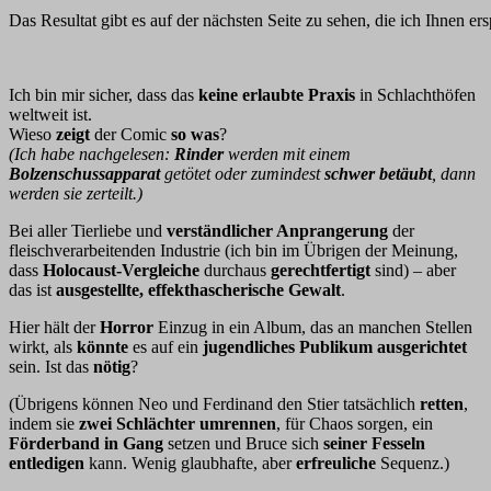
Das Resultat gibt es auf der nächsten Seite zu sehen, die ich Ihnen ers
Ich bin mir sicher, dass das
keine erlaubte Praxis
in Schlachthöfen
weltweit ist.
Wieso
zeigt
der Comic
so was
?
(Ich habe nachgelesen:
Rinder
werden mit einem
Bolzenschussapparat
getötet oder zumindest
schwer betäubt
, dann
werden sie zerteilt.)
Bei aller Tierliebe und
verständlicher Anprangerung
der
fleischverarbeitenden Industrie (ich bin im Übrigen der Meinung,
dass
Holocaust-Vergleiche
durchaus
gerechtfertigt
sind) – aber
das ist
ausgestellte, effekthascherische Gewalt
.
Hier hält der
Horror
Einzug in ein Album, das an manchen Stellen
wirkt, als
könnte
es auf ein
jugendliches Publikum ausgerichtet
sein. Ist das
nötig
?
(Übrigens können Neo und Ferdinand den Stier tatsächlich
retten
,
indem sie
zwei Schlächter umrennen
, für Chaos sorgen, ein
Förderband in Gang
setzen und Bruce sich
seiner Fesseln
entledigen
kann. Wenig glaubhafte, aber
erfreuliche
Sequenz.)