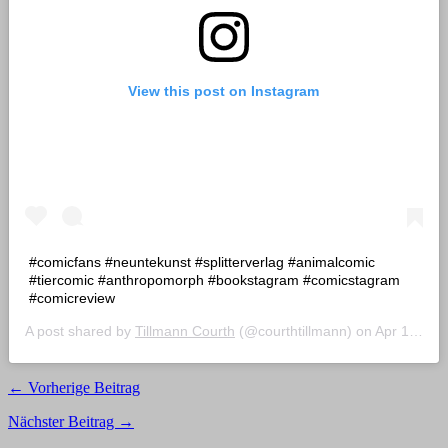
View this post on Instagram
#comicfans #neuntekunst #splitterverlag #animalcomic
#tiercomic #anthropomorph #bookstagram #comicstagram
#comicreview
A post shared by
Tillmann Courth
(@courthtillmann) on
Apr 17, 2020 at 2:28am PDT
← Vorherige Beitrag
Nächster Beitrag →