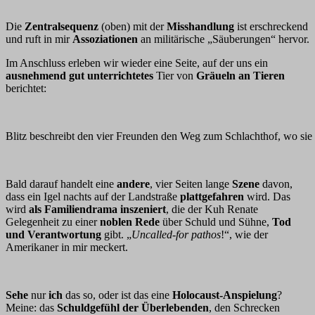
Die
Zentralsequenz
(oben) mit der
Misshandlung
ist erschreckend
und ruft in mir
Assoziationen
an militärische „Säuberungen“ hervor.
Im Anschluss erleben wir wieder eine Seite, auf der uns ein
ausnehmend gut unterrichtetes
Tier von
Gräueln an Tieren
berichtet:
Blitz beschreibt den vier Freunden den Weg zum Schlachthof, wo si
Bald darauf handelt eine
andere
, vier Seiten lange
Szene
davon,
dass ein Igel nachts auf der Landstraße
plattgefahren
wird. Das
wird
als Familiendrama inszeniert
, die der Kuh Renate
Gelegenheit zu einer
noblen Rede
über Schuld und Sühne,
Tod
und Verantwortung
gibt. „
Uncalled-for pathos
!“, wie der
Amerikaner in mir meckert.
Sehe
nur
ich
das so, oder ist das eine
Holocaust-Anspielung
?
Meine: das
Schuldgefühl der Überlebenden
, den Schrecken