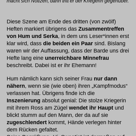
macht sich Notizen, dann tritt er der Kriegerin gegenüber.
Diese Szene am Ende des dritten (von zwölf)
Heften markiert übrigens das
Zusammentreffen
von Hum und Serka
, in dem uns Leser*innen erst
klar wird, dass
die beiden ein Paar
sind. Bislang
waren wir der Auffassung, dass der Barde uns drei
Hefte lang eine
unerreichbare Minnefrau
beschreibt. Dabei ist er ihr Ehemann!
Hum nämlich kann sich seiner Frau
nur dann
nähern
, wenn sie (wie oben) ihren „Kampfmodus“
verlassen hat. Übrigens finde ich die
Inszenierung
absolut genial: Die stolze Kriegerin
mit ihrem Ross am Zügel
wendet ihr Haupt
und
blickt stumm auf den Mann, der da auf sie
zugeschlendert
kommt, Hände verlegen hinter
dem Rücken gefaltet.