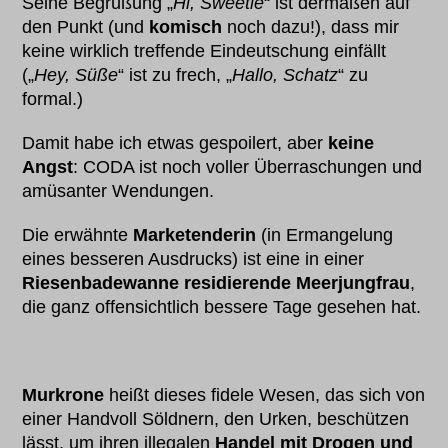
Seine Begrüßung „
Hi, Sweetie
“ ist dermaßen auf
den Punkt (und
komisch
noch dazu!), dass mir
keine wirklich treffende Eindeutschung einfällt
(„
Hey, Süße
“ ist zu frech, „
Hallo, Schatz
“ zu
formal.)
Damit habe ich etwas gespoilert, aber
keine
Angst
: CODA ist noch voller Überraschungen und
amüsanter Wendungen.
Die erwähnte
Marketenderin
(in Ermangelung
eines besseren Ausdrucks) ist eine in einer
Riesenbadewanne residierende Meerjungfrau
,
die ganz offensichtlich bessere Tage gesehen hat.
Murkrone
heißt dieses fidele Wesen, das sich von
einer Handvoll Söldnern, den Urken, beschützen
lässt, um ihren illegalen
Handel mit Drogen und