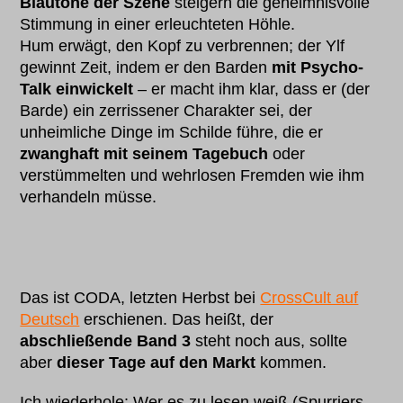
Blautöne der Szene
steigern die geheimnisvolle
Stimmung in einer erleuchteten Höhle.
Hum erwägt, den Kopf zu verbrennen; der Ylf
gewinnt Zeit, indem er den Barden
mit Psycho-
Talk einwickelt
– er macht ihm klar, dass er (der
Barde) ein zerrissener Charakter sei, der
unheimliche Dinge im Schilde führe, die er
zwanghaft mit seinem Tagebuch
oder
verstümmelten und wehrlosen Fremden wie ihm
verhandeln müsse.
Das ist CODA, letzten Herbst bei
CrossCult auf
Deutsch
erschienen. Das heißt, der
abschließende Band 3
steht noch aus, sollte
aber
dieser Tage auf den Markt
kommen.
Ich wiederhole: Wer es zu lesen weiß (Spurriers