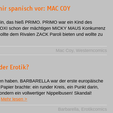
ir spanisch vor: MAC COY
in, das hieß PRIMO. PRIMO war ein Kind des
 FOXI schon der mächtigen MICKY MAUS Konkurrenz
llte dem Rivalen ZACK Paroli bieten und wollte zu
Mac Coy
,
Westerncomics
der Erotik?
en haben. BARBARELLA war der erste europäische
apier brachte: ein runder Kreis, ein Punkt darin,
ondern ein vollwertiger Nippelbusen! Skandal!
…
Mehr lesen >
Barbarella
,
Erotikcomics