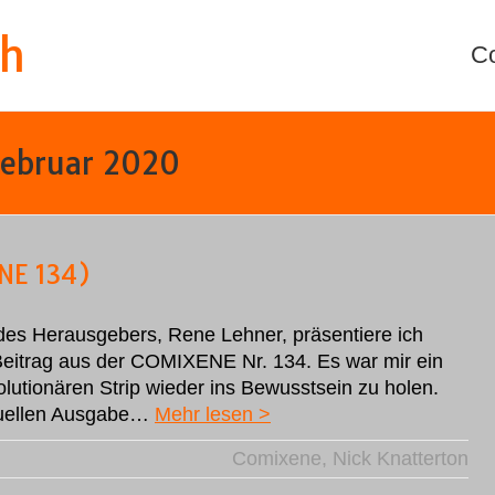
th
C
ebruar 2020
NE 134)
des Herausgebers, Rene Lehner, präsentiere ich
eitrag aus der COMIXENE Nr. 134. Es war mir ein
volutionären Strip wieder ins Bewusstsein zu holen.
tuellen Ausgabe…
Mehr lesen >
Comixene
,
Nick Knatterton