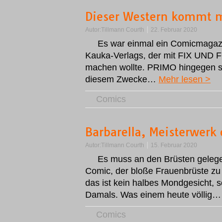
Dieser Western kommt m
Autor:
Tillmann Courth
22. Februar 2020
Es war einmal ein Comicmagaz
Kauka-Verlags, der mit FIX UND
machen wollte. PRIMO hingegen so
diesem Zwecke…
Mehr lesen >
Comics
Barbarella, Meisterwerk 
Autor:
Tillmann Courth
15. Februar 2020
Es muss an den Brüsten geleg
Comic, der bloße Frauenbrüste zu P
das ist kein halbes Mondgesicht, s
Damals. Was einem heute völlig
Comics