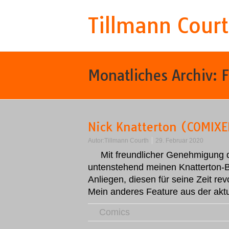
Tillmann Cour
Monatliches Archiv:
F
Nick Knatterton (COMIXE
Autor:
Tillmann Courth
29. Februar 2020
Mit freundlicher Genehmigung 
untenstehend meinen Knatterton-B
Anliegen, diesen für seine Zeit re
Mein anderes Feature aus der ak
Comics