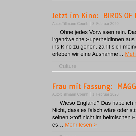
Jetzt im Kino: BIRDS OF
Autor:
Tillmann Courth
8. Februar 2020
Ohne jedes Vorwissen rein. Da
irgendwelche Superheldinnen aus
ins Kino zu gehen, zahlt sich mei
erleben wir eine Ausnahme…
Mehr
Culture
Frau mit Fassung: MAG
Autor:
Tillmann Courth
1. Februar 2020
Wieso England? Das habe ich m
Nicht, dass es falsch wäre oder s
seinen Stoff nicht im heimischen 
es…
Mehr lesen >