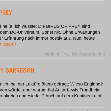
 PREY
s heißt, ich wusste: Die BIRDS OF PREY sind
 dem DC-Universum. Sonst nix. Ohne Erwartungen
ner Erfahrung nach immer positiv aus. Nun, heute
 lesen >
Birds of Prey
,
DC-Superhelden
GY GARRISSON
ich bei der Lektüre öfters gefragt: Wieso England?
tören würde, aber warum hat Autor Lewis Trondheim
Frankreich angesiedelt? Auch auf dem Kontinent gibt