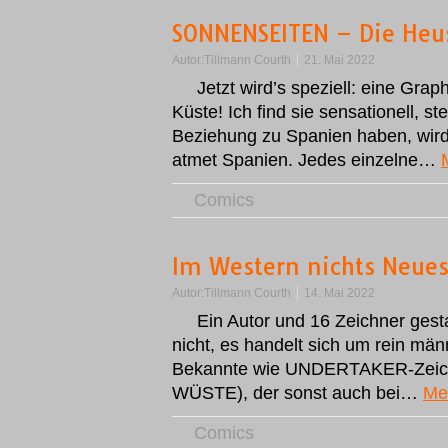
SONNENSEITEN – Die He
Autor:
Tillmann Courth
21. Mai 2022
Jetzt wird’s speziell: eine Gra
Küste! Ich find sie sensationell, 
Beziehung zu Spanien haben, wi
atmet Spanien. Jedes einzelne…
Comics
Im Western nichts Neue
Autor:
Tillmann Courth
14. Mai 2022
Ein Autor und 16 Zeichner gest
nicht, es handelt sich um rein mä
Bekannte wie UNDERTAKER-Zeich
WÜSTE), der sonst auch bei…
Me
Comics