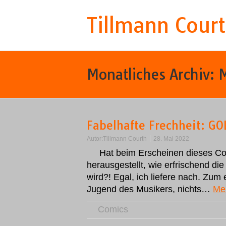
Tillmann Cour
Monatliches Archiv:
Fabelhafte Frechheit: G
Autor:
Tillmann Courth
28. Mai 2022
Hat beim Erscheinen dieses Com
herausgestellt, wie erfrischend d
wird?! Egal, ich liefere nach. Zu
Jugend des Musikers, nichts…
Me
Comics