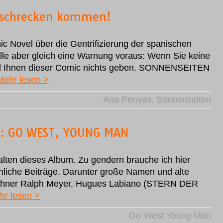
uschrecken kommen!
phic Novel über die Gentrifizierung der spanischen
stelle aber gleich eine Warnung voraus: Wenn Sie keine
rd Ihnen dieser Comic nichts geben. SONNENSEITEN
Mehr lesen >
Ana Penyas
,
Sonnenseiten
s: GO WEST, YOUNG MAN
alten dieses Album. Zu gendern brauche ich hier
nnliche Beiträge. Darunter große Namen und alte
ner Ralph Meyer, Hugues Labiano (STERN DER
hr lesen >
Go West Young Man