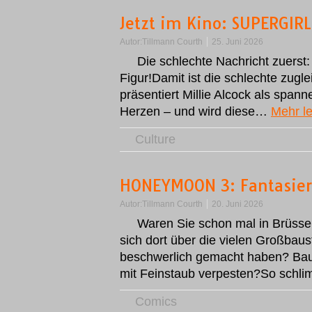
Jetzt im Kino: SUPERGIRL
Autor:
Tillmann Courth
25. Juni 2026
Die schlechte Nachricht zuerst
Figur!Damit ist die schlechte zugl
präsentiert Millie Alcock als span
Herzen – und wird diese…
Mehr l
Culture
HONEYMOON 3: Fantasier
Autor:
Tillmann Courth
20. Juni 2026
Waren Sie schon mal in Brüsse
sich dort über die vielen Großbau
beschwerlich gemacht haben? Baust
mit Feinstaub verpesten?So schl
Comics