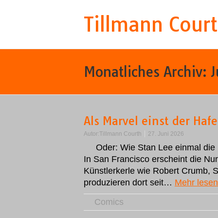
Tillmann Cour
Monatliches Archiv:
J
Als Marvel einst der Haf
Autor:
Tillmann Courth
27. Juni 2026
Oder: Wie Stan Lee einmal die 
In San Francisco erscheint die N
Künstlerkerle wie Robert Crumb, S
produzieren dort seit…
Mehr lesen
Comics