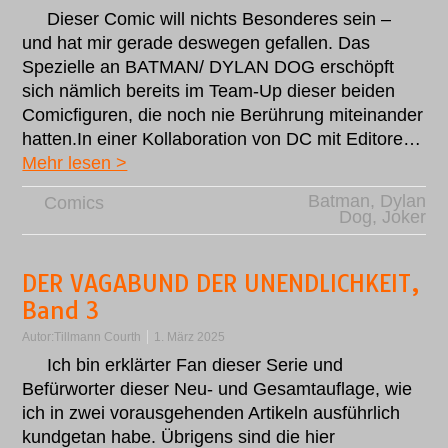
Dieser Comic will nichts Besonderes sein –
und hat mir gerade deswegen gefallen. Das
Spezielle an BATMAN/ DYLAN DOG erschöpft
sich nämlich bereits im Team-Up dieser beiden
Comicfiguren, die noch nie Berührung miteinander
hatten.In einer Kollaboration von DC mit Editore…
Mehr lesen >
Batman
,
Dylan
Comics
Dog
,
Joker
DER VAGABUND DER UNENDLICHKEIT,
Band 3
Autor:
Tillmann Courth
1. März 2025
Ich bin erklärter Fan dieser Serie und
Befürworter dieser Neu- und Gesamtauflage, wie
ich in zwei vorausgehenden Artikeln ausführlich
kundgetan habe. Übrigens sind die hier