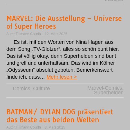
MARVEL: Die Ausstellung – Universe
of Super Heroes
Autor:
Tillmann Courth
12. März 2025
Es ist, mit den Worten von Nina Hagen aus
dem Song „TV-Glotzer“, alles so schön bunt hier.
Das ist völlig okay, denn Superhelden sind bunt
und grell und unterhaltsam. Das wird im Kölner
„Odysseum“ absolut geboten. Bemerkenswert
finde ich, dass…
Mehr lesen >
Marvel-Comics
,
Comics
,
Culture
Superhelden
BATMAN/ DYLAN DOG präsentiert
das Beste aus beiden Welten
Autor:
Tillmann Courth
8. März 2025