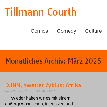
Tillmann Courth
Comics
Comedy
Culture
Monatliches Archiv:
März 2025
DJINN, zweiter Zyklus: Afrika
Autor:
Tillmann Courth
29. März 2025
Wieder haben wir es mit einem
außergewöhnlichen, intensiven und