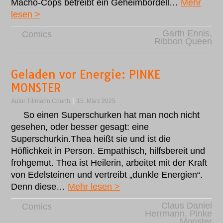
Macho-Cops betreibt ein Geheimbordell…
Mehr
lesen >
Garth Ennis
,
Comics
Ribbon Queen
Geladen vor Energie: PINKE
MONSTER
Autor:
Tillmann Courth
15. März 2025
So einen Superschurken hat man noch nicht
gesehen, oder besser gesagt: eine
Superschurkin.Thea heißt sie und ist die
Höflichkeit in Person. Empathisch, hilfsbereit und
frohgemut. Thea ist Heilerin, arbeitet mit der Kraft
von Edelsteinen und vertreibt „dunkle Energien“.
Denn diese…
Mehr lesen >
Claus Daniel
Comics
Herrmann
,
Pinke
Monster