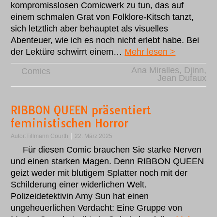
kompromisslosen Comicwerk zu tun, das auf
einem schmalen Grat von Folklore-Kitsch tanzt,
sich letztlich aber behauptet als visuelles
Abenteuer, wie ich es noch nicht erlebt habe. Bei
der Lektüre schwirrt einem…
Mehr lesen >
Ana Miralles
,
Djinn
,
Comics
Jean Dufaux
RIBBON QUEEN präsentiert
feministischen Horror
Autor:
Tillmann Courth
22. März 2025
Für diesen Comic brauchen Sie starke Nerven
und einen starken Magen. Denn RIBBON QUEEN
geizt weder mit blutigem Splatter noch mit der
Schilderung einer widerlichen Welt.
Polizeidetektivin Amy Sun hat einen
ungeheuerlichen Verdacht: Eine Gruppe von