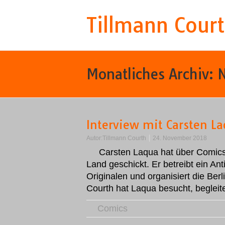
Tillmann Cour
Monatliches Archiv:
Interview mit Carsten L
Autor:
Tillmann Courth
24. November 2018
Carsten Laqua hat über Comics 
Land geschickt. Er betreibt ein Ant
Originalen und organisiert die B
Courth hat Laqua besucht, beglei
Comics