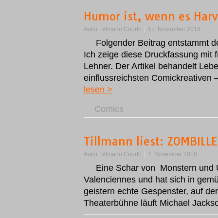
Humor ist, wenn es Harv
Autor:
Tillmann Courth
17. November 2018
Folgender Beitrag entstammt 
Ich zeige diese Druckfassung mit
Lehner. Der Artikel behandelt Le
einflussreichsten Comickreativen 
lesen >
Comics
Tillmann liest: ZOMBILL
Autor:
Tillmann Courth
4. November 2018
Eine Schar von Monstern und U
Valenciennes und hat sich in gemüt
geistern echte Gespenster, auf de
Theaterbühne läuft Michael Jacks