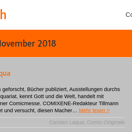
th
C
November 2018
aqua
geforscht, Bücher publiziert, Ausstellungen durchs
iquariat, kennt Gott und die Welt, handelt mit
erliner Comicmesse. COMIXENE-Redakteur Tillmann
tet und versucht, diesen Macher…
Mehr lesen >
Carsten Laqua
,
Comic-Originale