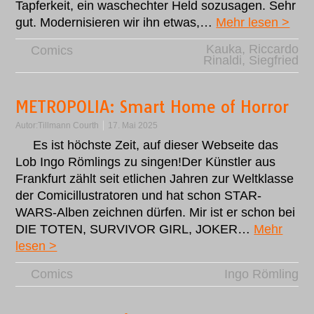
Tapferkeit, ein waschechter Held sozusagen. Sehr
gut. Modernisieren wir ihn etwas,…
Mehr lesen >
Kauka
,
Riccardo
Comics
Rinaldi
,
Siegfried
METROPOLIA: Smart Home of Horror
Autor:
Tillmann Courth
17. Mai 2025
Es ist höchste Zeit, auf dieser Webseite das
Lob Ingo Römlings zu singen!Der Künstler aus
Frankfurt zählt seit etlichen Jahren zur Weltklasse
der Comicillustratoren und hat schon STAR-
WARS-Alben zeichnen dürfen. Mir ist er schon bei
DIE TOTEN, SURVIVOR GIRL, JOKER…
Mehr
lesen >
Comics
Ingo Römling