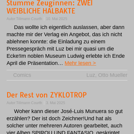
Stumme Zeuginnen: ZWEI
WEIBLICHE HALBAKTE
Autor:
Tillmann Courth
10. Mai 2025
Das wollte ich eigentlich auslassen, aber dann
machte mir der Verlag ein Angebot, das ich nicht
ablehnen konnte: die Einladung zu einem
Pressegespräch mit Luz bei mir quasi um die
Ecke!Im noblen Museum Ludwig erlebte ich Ende
April die Präsentation…
Mehr lesen >
Comics
Luz
,
Otto Mueller
Der Rest von ZYKLOTROP
Autor:
Tillmann Courth
3. Mai 2025
Woher kann dieser José-Luis Munuera so gut
erzählen? Der ist doch Zeichner!Und hat als
solcher unter mehreren Autoren gearbeitet, auch
vier Alben SPIROU UND FANTASIO, geskriptet