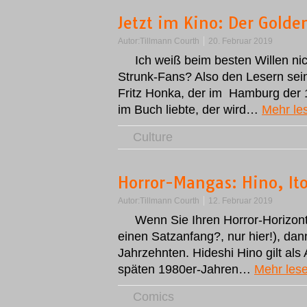
Jetzt im Kino: Der Gold
Autor:
Tillmann Courth
20. Februar 2019
Ich weiß beim besten Willen ni
Strunk-Fans? Also den Lesern se
Fritz Honka, der im Hamburg der 
im Buch liebte, der wird…
Mehr le
Culture
Horror-Mangas: Hino, It
Autor:
Tillmann Courth
12. Februar 2019
Wenn Sie Ihren Horror-Horizon
einen Satzanfang?, nur hier!), dan
Jahrzehnten. Hideshi Hino gilt als
späten 1980er-Jahren…
Mehr les
Comics