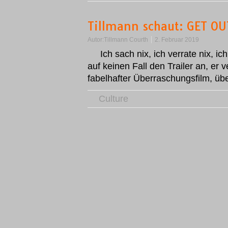
Tillmann schaut: GET OU
Autor:
Tillmann Courth
2. Februar 2019
Ich sach nix, ich verrate nix, i
auf keinen Fall den Trailer an, er 
fabelhafter Überraschungsfilm, ü
Culture