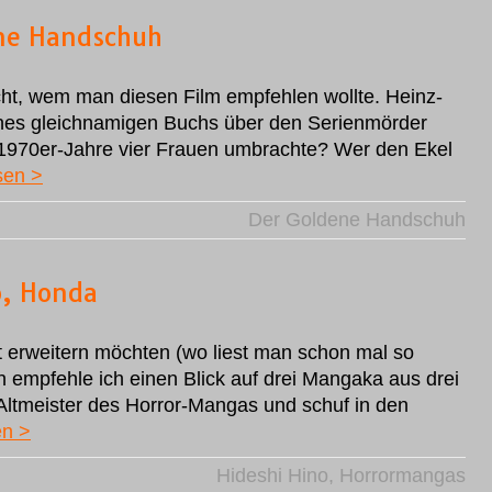
ene Handschuh
cht, wem man diesen Film empfehlen wollte. Heinz-
ines gleichnamigen Buchs über den Serienmörder
1970er-Jahre vier Frauen umbrachte? Wer den Ekel
sen >
Der Goldene Handschuh
o, Honda
t erweitern möchten (wo liest man schon mal so
n empfehle ich einen Blick auf drei Mangaka aus drei
 Altmeister des Horror-Mangas und schuf in den
en >
Hideshi Hino
,
Horrormangas