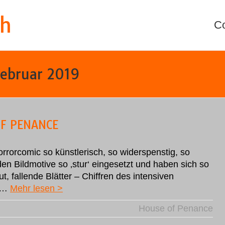
th
C
ebruar 2019
OF PENANCE
Horrorcomic so künstlerisch, so widerspenstig, so
n Bildmotive so ‚stur‘ eingesetzt und haben sich so
, fallende Blätter – Chiffren des intensiven
it…
Mehr lesen >
House of Penance