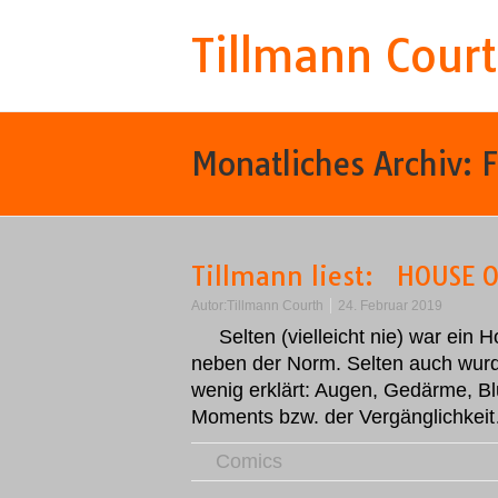
Tillmann Cour
Monatliches Archiv:
F
Tillmann liest: HOUSE 
Autor:
Tillmann Courth
24. Februar 2019
Selten (vielleicht nie) war ein 
neben der Norm. Selten auch wurde
wenig erklärt: Augen, Gedärme, Blut
Moments bzw. der Vergänglichke
Comics