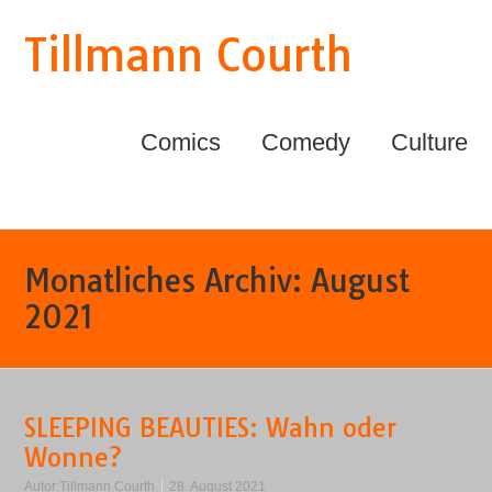
Tillmann Courth
Comics
Comedy
Culture
Monatliches Archiv:
August
2021
SLEEPING BEAUTIES: Wahn oder
Wonne?
Autor:
Tillmann Courth
28. August 2021