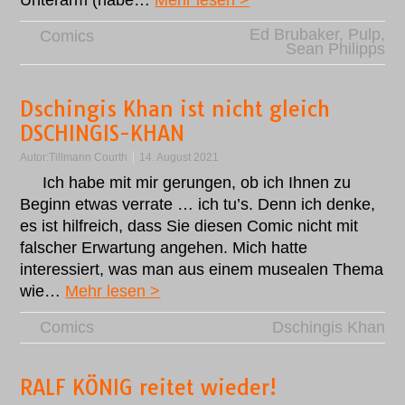
Unterarm (habe…
Mehr lesen >
Ed Brubaker
,
Pulp
,
Comics
Sean Philipps
Dschingis Khan ist nicht gleich
DSCHINGIS-KHAN
Autor:
Tillmann Courth
14. August 2021
Ich habe mit mir gerungen, ob ich Ihnen zu
Beginn etwas verrate … ich tu’s. Denn ich denke,
es ist hilfreich, dass Sie diesen Comic nicht mit
falscher Erwartung angehen. Mich hatte
interessiert, was man aus einem musealen Thema
wie…
Mehr lesen >
Comics
Dschingis Khan
RALF KÖNIG reitet wieder!