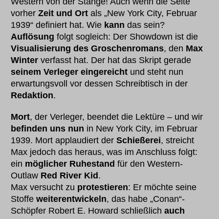
Western von der Stange! Auch wenn die Seite
vorher
Zeit und Ort
als „New York City, Februar
1939“ definiert hat. Wie
kann
das sein?
Auflösung
folgt sogleich: Der Showdown ist die
Visualisierung des Groschenromans
, den
Max
Winter
verfasst hat. Der hat das Skript gerade
seinem Verleger eingereicht
und steht nun
erwartungsvoll vor dessen Schreibtisch in der
Redaktion
.
Mort
, der Verleger, beendet die Lektüre – und wir
befinden uns nun
in New York City, im Februar
1939. Mort applaudiert der
Schießerei
, streicht
Max jedoch das heraus, was im Anschluss folgt:
ein
möglicher Ruhestand
für den Western-
Outlaw
Red River Kid
.
Max versucht zu
protestieren
: Er möchte seine
Stoffe
weiterentwickeln
, das habe „Conan“-
Schöpfer Robert E. Howard schließlich
auch