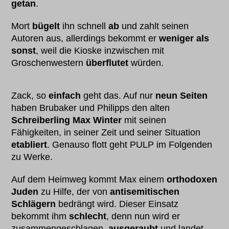
getan
.
Mort
bügelt
ihn schnell
ab
und zahlt seinen
Autoren aus, allerdings bekommt er
weniger als
sonst
, weil die Kioske inzwischen mit
Groschenwestern
überflutet
würden.
Zack, so
einfach
geht das. Auf nur
neun Seiten
haben Brubaker und Philipps den alten
Schreiberling Max Winter
mit seinen
Fähigkeiten, in seiner Zeit und seiner Situation
etabliert
. Genauso flott geht PULP im Folgenden
zu Werke.
Auf dem Heimweg kommt Max einem
orthodoxen
Juden
zu Hilfe, der von
antisemitischen
Schlägern
bedrängt wird. Dieser Einsatz
bekommt ihm
schlecht
, denn nun wird er
zusammengeschlagen,
ausgeraubt
und landet