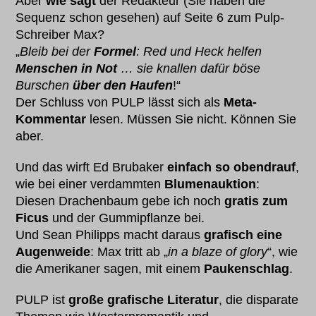
Aber
wie sagt
der Redakteur (Sie haben die
Sequenz schon gesehen) auf Seite 6 zum Pulp-
Schreiber Max?
„
Bleib bei der
Formel
: Red und Heck helfen
Menschen in Not
… sie knallen dafür böse
Burschen
über den Haufen
!“
Der Schluss von PULP lässt sich als
Meta-
Kommentar
lesen. Müssen Sie nicht. Können Sie
aber.
Und das wirft Ed Brubaker
einfach so obendrauf
,
wie bei einer verdammten
Blumenauktion
:
Diesen Drachenbaum gebe ich noch
gratis zum
Ficus
und der Gummipflanze bei.
Und Sean Philipps macht daraus
grafisch eine
Augenweide
: Max tritt ab „
in a blaze of glory
“, wie
die Amerikaner sagen, mit einem
Paukenschlag
.
PULP ist
große grafische Literatur
, die disparate