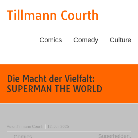
Tillmann Courth
Comics
Comedy
Culture
Die Macht der Vielfalt:
SUPERMAN THE WORLD
Autor:
Tillmann Courth
12. Juli 2025
Superhelden
,
Comics