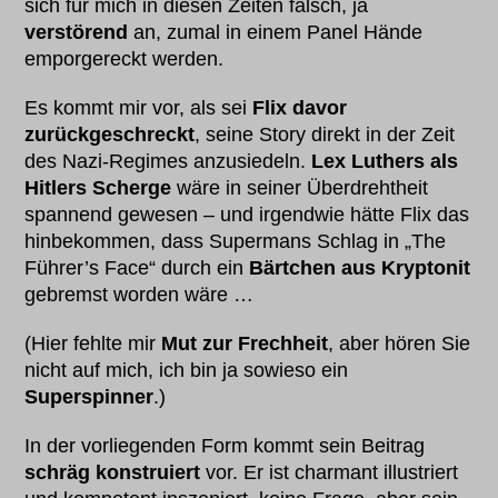
sich für mich in diesen Zeiten falsch, ja
verstörend
an, zumal in einem Panel Hände
emporgereckt werden.
Es kommt mir vor, als sei
Flix
davor
zurückgeschreckt
, seine Story direkt in der Zeit
des Nazi-Regimes anzusiedeln.
Lex Luthers als
Hitlers Scherge
wäre in seiner Überdrehtheit
spannend gewesen – und irgendwie hätte Flix das
hinbekommen, dass Supermans Schlag in „The
Führer’s Face“ durch ein
Bärtchen aus Kryptonit
gebremst worden wäre …
(Hier fehlte mir
Mut zur Frechheit
, aber hören Sie
nicht auf mich, ich bin ja sowieso ein
Superspinner
.)
In der vorliegenden Form kommt sein Beitrag
schräg konstruiert
vor. Er ist charmant illustriert