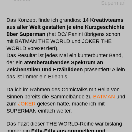
Superman
Das Konzept finde ich grandios:
14 Kreativteams
aus aller Welt
gestalten je eine Kurzgeschichte
über Superman
(hat DC/ Panini übrigens schon
mit BATMAN THE WORLD und JOKER THE
WORLD vorexerziert).
Das Resultat ist jedes Mal ein kunterbunter Band,
der ein
atemberaubendes Spektrum
an
Zeichenstilen und Erzählideen
präsentiert! Allein
das ist immer ein Erlebnis.
Da ich im Rahmen des Comictalks mit Hella von
Sinnen bereits die Sammelbände zu
BATMAN
und
zum
JOKER
gelesen hatte, mache ich mit
SUPERMAN einfach weiter.
Das Fazit dieser THE WORLD-Reihe war bislang
immer ein
Fifty-Fifty aus originellen und