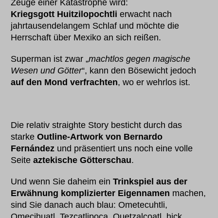
Zeuge einer Katastrophe wird:
Kriegsgott Huitzilopochtli
erwacht nach
jahrtausendelangem Schlaf und möchte die
Herrschaft über Mexiko an sich reißen.
Superman ist zwar „
machtlos gegen magische
Wesen und Götter
“, kann den Bösewicht jedoch
auf den Mond verfrachten
, wo er wehrlos ist.
Die relativ straighte Story besticht durch das
starke
Outline-Artwork von Bernardo
Fernández
und präsentiert uns noch eine volle
Seite
aztekische Götterschau
.
Und wenn Sie daheim ein
Trinkspiel aus der
Erwähnung komplizierter Eigennamen
machen,
sind Sie danach auch blau: Ometecuhtli,
Omecihuatl, Tezcatlipoca, Quetzalcoatl, hick.