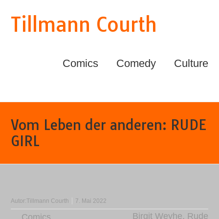
Tillmann Courth
Comics
Comedy
Culture
Vom Leben der anderen: RUDE
GIRL
Autor:
Tillmann Courth
7. Mai 2022
Birgit Weyhe
,
Rude
Comics