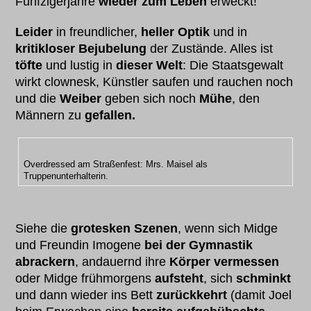
Fünfzigerjahre
wieder zum Leben
erweckt!
Leider
in freundlicher,
heller Optik
und in
kritikloser Bejubelung
der Zustände. Alles ist
töfte
und lustig in
dieser Welt
: Die Staatsgewalt
wirkt clownesk, Künstler saufen und rauchen noch
und die
Weiber
geben sich noch
Mühe
, den
Männern zu
gefallen.
Overdressed am Straßenfest: Mrs. Maisel als
Truppenunterhalterin.
Siehe die
grotesken Szenen
, wenn sich Midge
und Freundin Imogene
bei der Gymnastik
abrackern
, andauernd ihre
Körper vermessen
oder Midge frühmorgens
aufsteht
, sich
schminkt
und dann wieder ins Bett
zurückkehrt
(damit Joel