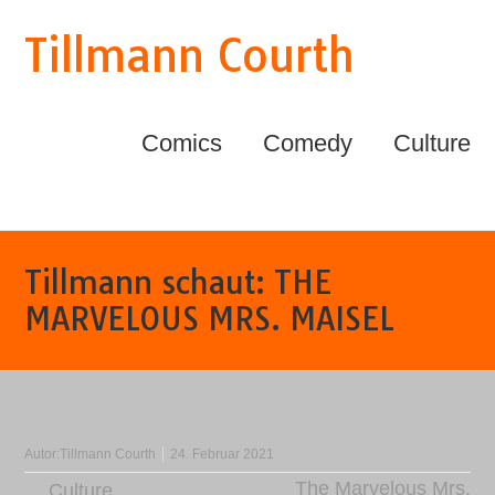
Tillmann Courth
Comics
Comedy
Culture
Tillmann schaut: THE
MARVELOUS MRS. MAISEL
Autor:
Tillmann Courth
24. Februar 2021
The Marvelous Mrs.
Culture