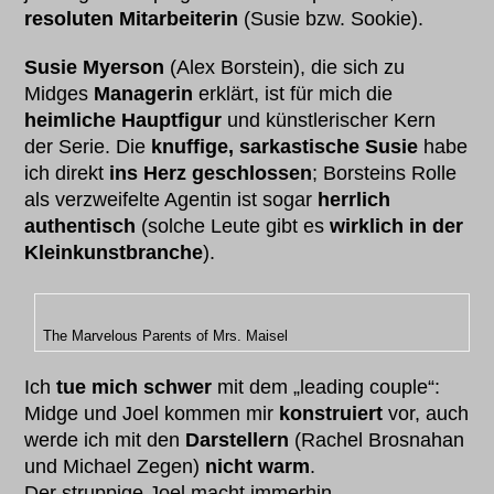
resoluten Mitarbeiterin
(Susie bzw. Sookie).
Susie Myerson
(Alex Borstein), die sich zu
Midges
Managerin
erklärt, ist für mich die
heimliche Hauptfigur
und künstlerischer Kern
der Serie. Die
knuffige, sarkastische Susie
habe
ich direkt
ins Herz geschlossen
; Borsteins Rolle
als verzweifelte Agentin ist sogar
herrlich
authentisch
(solche Leute gibt es
wirklich in der
Kleinkunstbranche
).
The Marvelous Parents of Mrs. Maisel
Ich
tue mich schwer
mit dem „leading couple“:
Midge und Joel kommen mir
konstruiert
vor, auch
werde ich mit den
Darstellern
(Rachel Brosnahan
und Michael Zegen)
nicht warm
.
Der struppige Joel macht immerhin