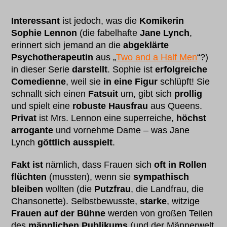
Interessant
ist jedoch, was die
Komikerin
Sophie Lennon
(die fabelhafte
Jane Lynch
,
erinnert sich jemand an die
abgeklärte
Psychotherapeutin
aus „
Two and a Half Men
“?)
in dieser Serie
darstellt
. Sophie ist
erfolgreiche
Comedienne
, weil sie
in eine Figur
schlüpft! Sie
schnallt sich einen
Fatsuit
um, gibt sich
prollig
und spielt eine
robuste Hausfrau
aus Queens.
Privat
ist Mrs. Lennon eine superreiche,
höchst
arrogante
und vornehme Dame – was Jane
Lynch
göttlich ausspielt
.
Fakt ist
nämlich, dass Frauen sich
oft in Rollen
flüchten
(mussten), wenn sie
sympathisch
bleiben
wollten (die
Putzfrau
, die Landfrau, die
Chansonette). Selbstbewusste,
starke
, witzige
Frauen auf der Bühne
werden von großen Teilen
des
männlichen Publikums
(und der Männerwelt