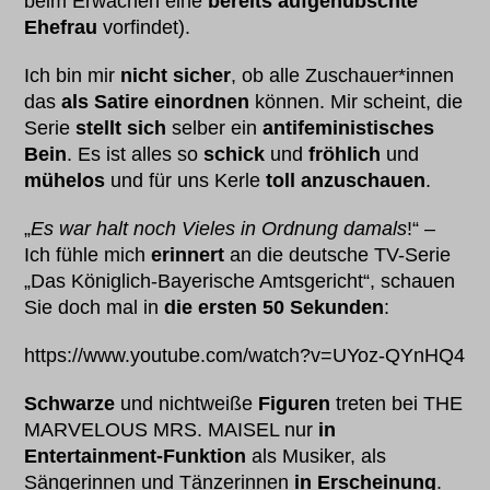
beim Erwachen eine
bereits aufgehübschte
Ehefrau
vorfindet).
Ich bin mir
nicht sicher
, ob alle Zuschauer*innen
das
als Satire einordnen
können. Mir scheint, die
Serie
stellt sich
selber ein
antifeministisches
Bein
. Es ist alles so
schick
und
fröhlich
und
mühelos
und für uns Kerle
toll anzuschauen
.
„
Es war halt noch Vieles in Ordnung damals
!“ –
Ich fühle mich
erinnert
an die deutsche TV-Serie
„Das Königlich-Bayerische Amtsgericht“, schauen
Sie doch mal in
die ersten 50 Sekunden
:
https://www.youtube.com/watch?v=UYoz-QYnHQ4
Schwarze
und nichtweiße
Figuren
treten bei THE
MARVELOUS MRS. MAISEL nur
in
Entertainment-Funktion
als Musiker, als
Sängerinnen und Tänzerinnen
in Erscheinung
.