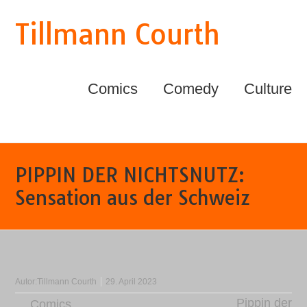
Tillmann Courth
Comics
Comedy
Culture
PIPPIN DER NICHTSNUTZ:
Sensation aus der Schweiz
Autor:
Tillmann Courth
29. April 2023
Pippin der
Comics