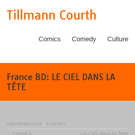
Tillmann Courth
Comics
Comedy
Culture
France BD: LE CIEL DANS LA
TÊTE
Autor:
Tillmann Courth
6. Juli 2024
Comics
Le Ciel dans la Tete