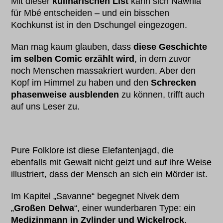
Mit dieser
kulinarischen List
kann sich Nawhia
für Mbé entscheiden – und ein bisschen
Kochkunst ist in den Dschungel eingezogen.
Man mag kaum glauben, dass
diese Geschichte
im selben Comic erzählt wird
, in dem zuvor
noch Menschen massakriert wurden. Aber den
Kopf im Himmel zu haben und den
Schrecken
phasenweise ausblenden
zu können, trifft auch
auf uns Leser zu.
Pure Folklore ist diese Elefantenjagd, die
ebenfalls mit Gewalt nicht geizt und auf ihre Weise
illustriert, dass der Mensch an sich ein Mörder ist.
Im Kapitel „Savanne“ begegnet Nivek dem
„
Großen Delwa
“, einer wunderbaren Type: ein
Medizinmann in Zylinder und Wickelrock
.