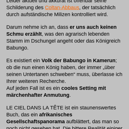
Leider aktuell und akkurat ist offenbar seine
Schilderung des
Coltan-Abbaus
, der tatsächlich
durch aufständische Milizen kontrolliert wird.
Darum nehme ich an, dass
er uns auch keinen
Schmu erzählt
, was den agrarisch lebenden
Stamm im Dschungel angeht oder das Königreich
Babungo.
Es existiert ein
Volk der Babungo in Kamerun
;
ob die nun einen König haben, der immer „über
seinen Untertanen schweben“ muss, überlasse ich
Ihrer weiteren Recherche.
Auf jeden Fall ist es ein
cooles Setting mit
märchenhafter Anmutung
.
LE CIEL DANS LA TÊTE ist ein staunenswertes
Buch, das ein
afrikanisches
Gesellschaftspanorama
aufblättert, das man so
noch nicht gesehen hat. Die bittere Realität einiger