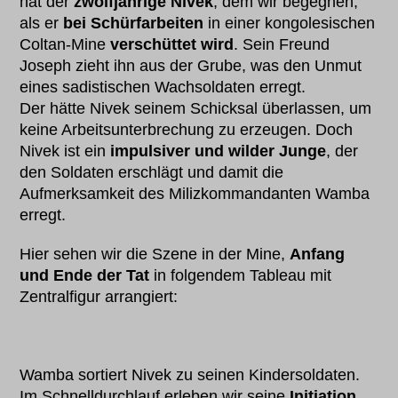
hat der
zwölfjährige Nivek
, dem wir begegnen,
als er
bei Schürfarbeiten
in einer kongolesischen
Coltan-Mine
verschüttet wird
. Sein Freund
Joseph zieht ihn aus der Grube, was den Unmut
eines sadistischen Wachsoldaten erregt.
Der hätte Nivek seinem Schicksal überlassen, um
keine Arbeitsunterbrechung zu erzeugen. Doch
Nivek ist ein
impulsiver und wilder Junge
, der
den Soldaten erschlägt und damit die
Aufmerksamkeit des Milizkommandanten Wamba
erregt.
Hier sehen wir die Szene in der Mine,
Anfang
und Ende der Tat
in folgendem Tableau mit
Zentralfigur arrangiert:
Wamba sortiert Nivek zu seinen Kindersoldaten.
Im Schnelldurchlauf erleben wir seine
Initiation