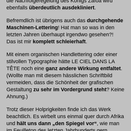
die Nachfolgeregelung des Königs Zafoa wird
ebenfalls
überdeutlich ausdekliniert
.
Befremdlich ist übrigens auch das
durchgehende
Maschinen-Lettering
! Hat man so was in den
letzten Jahren überhaupt irgendwo gesehen?!
Das ist mir
komplett schleierhaft
.
Mit einem organischen Handlettering oder einer
stilvollen Typographie hätte LE CIEL DANS LA
TÊTE noch eine
ganz andere Wirkung entfaltet
.
(Wollte man mit diesem hässlichen Schriftbild
vermeiden, dass die Schönheit der grafischen
Gestaltung
zu sehr im Vordergrund steht
? Keine
Ahnung.)
Trotz dieser Holprigkeiten finde ich das Werk
beachtlich. Es wirbelt uns einmal quer durch Afrika
und
hält uns dann „den Spiegel vor“
, wie man
im Feuilleton des letzten Jahrhunderts gern