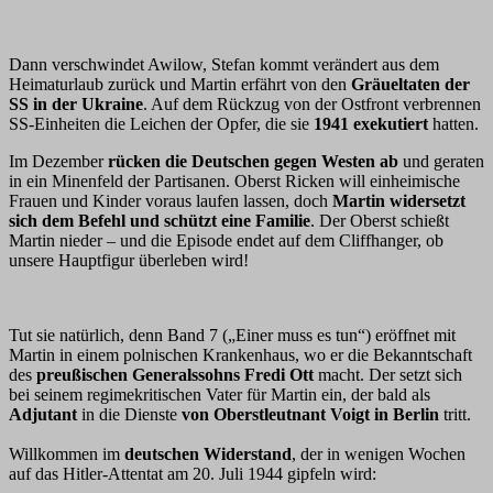
Dann verschwindet Awilow, Stefan kommt verändert aus dem
Heimaturlaub zurück und Martin erfährt von den
Gräueltaten der
SS in der Ukraine
. Auf dem Rückzug von der Ostfront verbrennen
SS-Einheiten die Leichen der Opfer, die sie
1941 exekutiert
hatten.
Im Dezember
rücken die Deutschen gegen Westen ab
und geraten
in ein Minenfeld der Partisanen. Oberst Ricken will einheimische
Frauen und Kinder voraus laufen lassen, doch
Martin widersetzt
sich dem Befehl und schützt eine Familie
. Der Oberst schießt
Martin nieder – und die Episode endet auf dem Cliffhanger, ob
unsere Hauptfigur überleben wird!
Tut sie natürlich, denn Band 7 („Einer muss es tun“) eröffnet mit
Martin in einem polnischen Krankenhaus, wo er die Bekanntschaft
des
preußischen Generalssohns Fredi Ott
macht. Der setzt sich
bei seinem regimekritischen Vater für Martin ein, der bald als
Adjutant
in die Dienste
von Oberstleutnant Voigt in Berlin
tritt.
Willkommen im
deutschen Widerstand
, der in wenigen Wochen
auf das Hitler-Attentat am 20. Juli 1944 gipfeln wird: