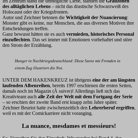
Im Zentrum stand die unmögliche Liebe, standen die
Grauzonen
des alltäglichen Lebens
– nicht das drastische Schwarzweiß des
Holocaust oder der Kriegsfronten.
Autor und Zeichner betonen die
Wichtigkeit der Nuancierung
:
Monster gibt es keine, nur Menschen, die aus diversen Motiven ihre
Entscheidungen treffen.
Ganz bewusst hätten sie es auch
vermieden, historisches Personal
einzuflechten
. Das sei immer mit Emotionen vorbehaftet und störe
den Strom der Erzählung.
Hunger in Nachkriegsdeutschland: Diese Szene mit Fremden in
einem Zug illustriert die Not.
UNTER DEM HAKENKREUZ ist übrigens
eine der am längsten
laufenden Albenreihen
, bereits 1997 erschienen die ersten Seiten,
damals noch im Magazin (À suivre)! Allerdings ließ sich das
Kreativteam auch
alle Zeit der Welt mit dem Fortgang der Serie
– so erschien der zweite Band erst knapp zehn Jahre später.
Zeichner Beuriot hatte zwischenzeitlich den
Lehrerberuf ergriffen
,
weil es mit der Comickarriere nicht voranging.
La nuance, mesdames et messieurs!