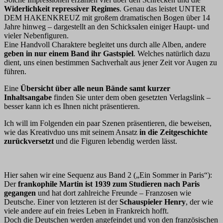
Widerlichkeit repressiver Regimes
. Genau das leistet UNTER
DEM HAKENKREUZ mit großem dramatischen Bogen über 14
Jahre hinweg – dargestellt an den Schicksalen einiger Haupt- und
vieler Nebenfiguren.
Eine Handvoll Charaktere begleitet uns durch alle Alben, andere
geben in nur einem Band ihr Gastspiel
. Welches natürlich dazu
dient, uns einen bestimmen Sachverhalt aus jener Zeit vor Augen zu
führen.
Eine
Übersicht
über alle neun Bände samt kurzer
Inhaltsangabe
finden Sie unter dem oben gesetzten Verlagslink –
besser kann ich es Ihnen nicht präsentieren.
Ich will im Folgenden ein paar Szenen präsentieren, die beweisen,
wie das Kreativduo uns mit seinem Ansatz
in die Zeitgeschichte
zurückversetzt
und die Figuren lebendig werden lässt.
Hier sahen wir eine Sequenz aus Band 2 („Ein Sommer in Paris“):
Der
frankophile Martin ist 1939 zum Studieren nach Paris
gegangen
und hat dort zahlreiche Freunde – Franzosen wie
Deutsche. Einer von letzteren ist der
Schauspieler Henry
, der wie
viele andere auf ein freies Leben in Frankreich hofft.
Doch die Deutschen werden angefeindet und von den französischen