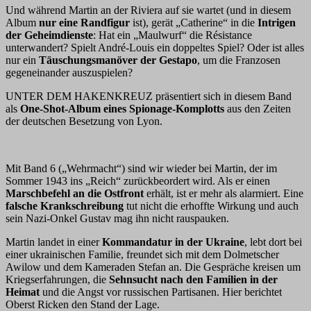
Und während Martin an der Riviera auf sie wartet (und in diesem
Album
nur eine Randfigur
ist), gerät „Catherine“ in die
Intrigen
der Geheimdienste
: Hat ein „Maulwurf“ die Résistance
unterwandert? Spielt André-Louis ein doppeltes Spiel? Oder ist alles
nur ein
Täuschungsmanöver der Gestapo
, um die Franzosen
gegeneinander auszuspielen?
UNTER DEM HAKENKREUZ präsentiert sich in diesem Band
als
One-Shot-Album eines Spionage-Komplotts
aus den Zeiten
der deutschen Besetzung von Lyon.
Mit Band 6 („Wehrmacht“) sind wir wieder bei Martin, der im
Sommer 1943 ins „Reich“ zurückbeordert wird. Als er einen
Marschbefehl an die Ostfront
erhält, ist er mehr als alarmiert. Eine
falsche Krankschreibung
tut nicht die erhoffte Wirkung und auch
sein Nazi-Onkel Gustav mag ihn nicht rauspauken.
Martin landet in einer
Kommandatur in der Ukraine
, lebt dort bei
einer ukrainischen Familie, freundet sich mit dem Dolmetscher
Awilow und dem Kameraden Stefan an. Die Gespräche kreisen um
Kriegserfahrungen, die
Sehnsucht nach den Familien in der
Heimat
und die Angst vor russischen Partisanen. Hier berichtet
Oberst Ricken den Stand der Lage.