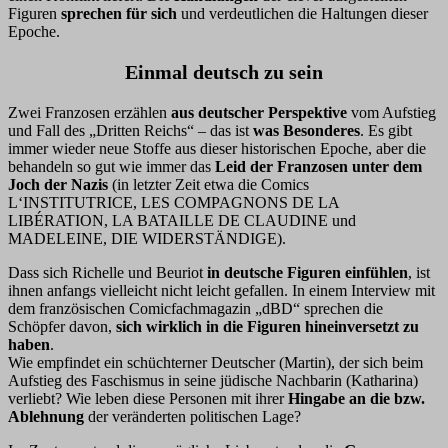
Figuren
sprechen für sich
und verdeutlichen die Haltungen dieser
Epoche.
Einmal deutsch zu sein
Zwei Franzosen erzählen
aus deutscher Perspektive
vom Aufstieg
und Fall des „Dritten Reichs“ – das ist
was Besonderes
. Es gibt
immer wieder neue Stoffe aus dieser historischen Epoche, aber die
behandeln so gut wie immer das
Leid der Franzosen unter dem
Joch der Nazis
(in letzter Zeit etwa die Comics
L‘INSTITUTRICE, LES COMPAGNONS DE LA
LIBÉRATION, LA BATAILLE DE CLAUDINE und
MADELEINE, DIE WIDERSTÄNDIGE).
Dass sich Richelle und Beuriot
in deutsche Figuren einfühlen
, ist
ihnen anfangs vielleicht nicht leicht gefallen. In einem Interview mit
dem französischen Comicfachmagazin „dBD“ sprechen die
Schöpfer davon,
sich wirklich in die Figuren hineinversetzt zu
haben
.
Wie empfindet ein schüchterner Deutscher (Martin), der sich beim
Aufstieg des Faschismus in seine jüdische Nachbarin (Katharina)
verliebt? Wie leben diese Personen mit ihrer
Hingabe an die bzw.
Ablehnung
der veränderten politischen Lage?