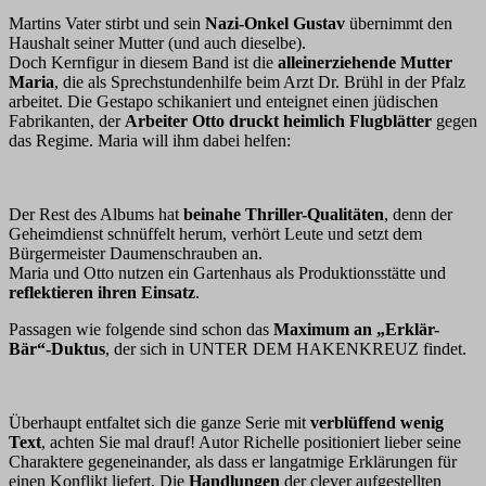
Martins Vater stirbt und sein
Nazi-Onkel Gustav
übernimmt den
Haushalt seiner Mutter (und auch dieselbe).
Doch Kernfigur in diesem Band ist die
alleinerziehende Mutter
Maria
, die als Sprechstundenhilfe beim Arzt Dr. Brühl in der Pfalz
arbeitet. Die Gestapo schikaniert und enteignet einen jüdischen
Fabrikanten, der
Arbeiter Otto druckt heimlich Flugblätter
gegen
das Regime. Maria will ihm dabei helfen:
Der Rest des Albums hat
beinahe Thriller-Qualitäten
, denn der
Geheimdienst schnüffelt herum, verhört Leute und setzt dem
Bürgermeister Daumenschrauben an.
Maria und Otto nutzen ein Gartenhaus als Produktionsstätte und
reflektieren ihren Einsatz
.
Passagen wie folgende sind schon das
Maximum an „Erklär-
Bär“-Duktus
, der sich in UNTER DEM HAKENKREUZ findet.
Überhaupt entfaltet sich die ganze Serie mit
verblüffend wenig
Text
, achten Sie mal drauf! Autor Richelle positioniert lieber seine
Charaktere gegeneinander, als dass er langatmige Erklärungen für
einen Konflikt liefert. Die
Handlungen
der clever aufgestellten