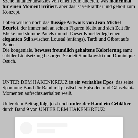
Szene mitunter ansatzlos von einem zum anderen, was
manchmal
für einen Moment irritiert
, aber das ist verkraftbar und gehört zum
Konzept.
Loben will ich noch das
flüssige Artwork von Jean-Michel
Beuriot
, der immer nah an seinen Figuren bleibt und sich Zeit für
Blicke und stumme Panels nimmt. Dieser Künstler legt einen
eleganten Stil
zwischen Loustal (anfangs), Tardi und Gibrat aufs
Papier.
Die kongeniale,
bewusst freundlich gehaltene Kolorierung
samt
subtiler Lichtsetzung besorgen Scarlett Smulkowski und Dominique
Osuch.
UNTER DEM HAKENKREUZ ist ein
veritables Epos
, das seine
Spannung Band für Band mit plastischen Episoden und Gänsehaut-
Momenten aufrechtzuerhalten weiß.
Unter dem Beitrag folgt jetzt noch
unter der Hand ein Geblätter
durch Band 9 von UNTER DEM HAKENKREUZ: