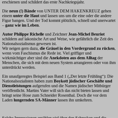
erschienen und schildert das erste Nachkriegsjahr.
Die
neun (!) Bände
von UNTER DEM HAKENKREUZ gehen
einem
unter die Haut
und lassen uns um die eine oder die andere
Figur bangen. Und der Tod kommt plötzlich, schnell und unerwartet
–
ganz wie im Leben
.
Autor Philippe Richelle
und Zeichner
Jean-Michel Beuriot
schildern auf lakonische Art und Weise, wie gefährlich die Zeit des
Nationalsozialismus gewesen ist.
Wir neigen gern dazu,
die Gräuel in den Vordergrund zu rücken
,
wenn vom Faschismus die Rede ist. Viel griffiger und
wirkmächtiger aber sind die
Anekdoten aus dem Alltag
der
Menschen, die sich mit dem neuen System arrangieren oder von ihm
unterdrückt werden.
Ein unaufgeregtes Beispiel aus Band 1 („Der letzte Frühling“): Die
Nationalsozialisten haben zum
Boykott jüdischer Geschäfte und
Dienstleistungen
aufgerufen und die Namen jüdischer Mitbürger
veröffentlicht. Martins Vater will sich das nicht bieten lassen und
bringt seine Hose zum Schneider Rosenthal. Doch die vor dem
Laden
lungernden SA-Männer
lassen ihn umkehren.
Solche Impressionen erzählen viel über den Schrecken und die