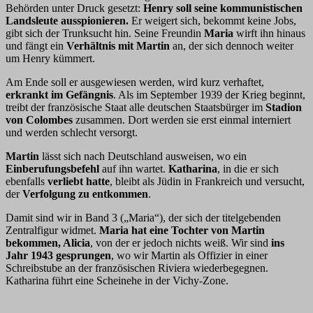
Behörden unter Druck gesetzt:
Henry soll seine kommunistischen
Landsleute ausspionieren.
Er weigert sich, bekommt keine Jobs,
gibt sich der Trunksucht hin. Seine Freundin
Maria
wirft ihn hinaus
und fängt ein
Verhältnis mit Martin
an, der sich dennoch weiter
um Henry kümmert.
Am Ende soll er ausgewiesen werden, wird kurz verhaftet,
erkrankt im Gefängnis
. Als im September 1939 der Krieg beginnt,
treibt der französische Staat alle deutschen Staatsbürger im
Stadion
von Colombes
zusammen. Dort werden sie erst einmal interniert
und werden schlecht versorgt.
Martin
lässt sich nach Deutschland ausweisen, wo ein
Einberufungsbefehl
auf ihn wartet.
Katharina
, in die er sich
ebenfalls
verliebt hatte
, bleibt als Jüdin in Frankreich und versucht,
der
Verfolgung zu entkommen
.
Damit sind wir in Band 3 („Maria“), der sich der titelgebenden
Zentralfigur widmet.
Maria hat eine Tochter von Martin
bekommen, Alicia
, von der er jedoch nichts weiß. Wir sind
ins
Jahr 1943 gesprungen
, wo wir Martin als Offizier in einer
Schreibstube an der französischen Riviera wiederbegegnen.
Katharina führt eine Scheinehe in der Vichy-Zone.