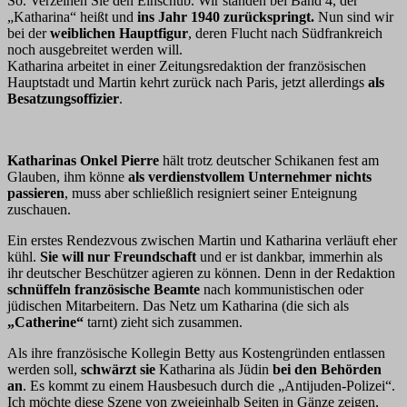
So. Verzeihen Sie den Einschub. Wir standen bei Band 4, der
„Katharina“ heißt und
ins Jahr 1940 zurückspringt.
Nun sind wir
bei der
weiblichen Hauptfigur
, deren Flucht nach Südfrankreich
noch ausgebreitet werden will.
Katharina arbeitet in einer Zeitungsredaktion der französischen
Hauptstadt und Martin kehrt zurück nach Paris, jetzt allerdings
als
Besatzungsoffizier
.
Katharinas Onkel Pierre
hält trotz deutscher Schikanen fest am
Glauben, ihm könne
als verdienstvollem Unternehmer nichts
passieren
, muss aber schließlich resigniert seiner Enteignung
zuschauen.
Ein erstes Rendezvous zwischen Martin und Katharina verläuft eher
kühl.
Sie will nur Freundschaft
und er ist dankbar, immerhin als
ihr deutscher Beschützer agieren zu können. Denn in der Redaktion
schnüffeln französische Beamte
nach kommunistischen oder
jüdischen Mitarbeitern. Das Netz um Katharina (die sich als
„Catherine“
tarnt) zieht sich zusammen.
Als ihre französische Kollegin Betty aus Kostengründen entlassen
werden soll,
schwärzt sie
Katharina als Jüdin
bei den Behörden
an
. Es kommt zu einem Hausbesuch durch die „Antijuden-Polizei“.
Ich möchte diese Szene von zweieinhalb Seiten in Gänze zeigen,