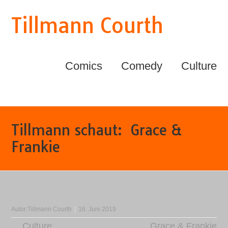
Tillmann Courth
Comics
Comedy
Culture
Tillmann schaut: Grace &
Frankie
Autor:
Tillmann Courth
16. Juni 2019
Culture
Grace & Frankie