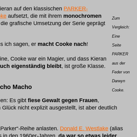
Kieran auf den klassischen
PARKER-
oke
aufsetzt, die mit ihrem
monochromen
Zum
die grafische Umsetzung der Serie geprägt
Vergleich:
Eine
s ich sagen, er
macht Cooke nach
!
Seite
PARKER
eine, Cooke war ein Magier, und dass Kieran
aus der
uch eigenständig bleibt
, ist große Klasse.
Feder von
Darwyn
cho Macho
Cooke.
en: Es gibt
fiese Gewalt gegen Frauen
,
lück nicht explizit ausgestellt, ist aber deutlich
Parker“-Reihe anlasten.
Donald E. Westlake
(alias
is in den 1960er-Jahren,
da war so etwas
leider