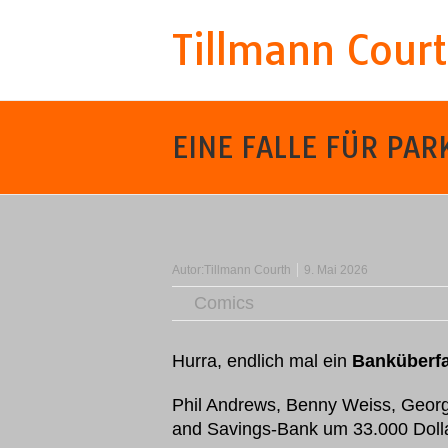
Tillmann Cour
EINE FALLE FÜR PARK
Autor:
Tillmann Courth
9. Mai 2026
Comics
Hurra, endlich mal ein
Banküberfal
Phil Andrews, Benny Weiss, Geor
and Savings-Bank um 33.000 Doll