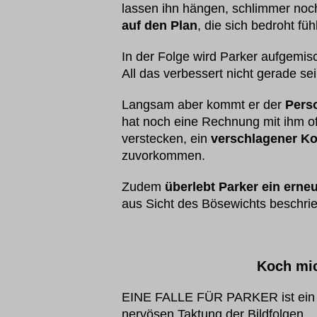
lassen ihn hängen, schlimmer no
auf den Plan
, die sich bedroht fü
In der Folge wird Parker aufgemis
All das verbessert nicht gerade se
Langsam aber kommt er der
Pers
hat noch eine Rechnung mit ihm of
verstecken, ein
verschlagener Ko
zuvorkommen.
Zudem
überlebt Parker ein erneu
aus Sicht des Bösewichts beschri
Koch mic
EINE FALLE FÜR PARKER ist ein Kr
nervösen Taktung der Bildfolgen.