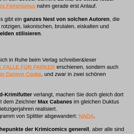
des Feminismus
nahm gerade erst Anlauf.
s gibt ein
ganzes Nest von solchen Autoren
, die
otzigen, lakonischen, brutalen, eiskalten und
lden stilisieren
.
sich in Ruhe beim Verlag schreiber&leser
E FALLE FÜR PARKER
erschienen, sondern auch
n Darwyn Cooke
, und zwar in zwei schönen
-Krimifutter
verlangt, machen Sie doch gleich dort
it dem Zeichner
Max Cabanes
im gleichen Duktus
ebzigerjahren realisiert.
ogramm von Splitter abgewandert:
NADA
.
öhepunkte der Krimicomics generell
, aber alle sind