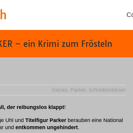
th
C
ER – ein Krimi zum Frösteln
Kieran
,
Parker
,
schreiber&leser
l, der reibungslos klappt
!
ge Uhl und
Titelfigur Parker
berauben eine National
ar und
entkommen ungehindert
.