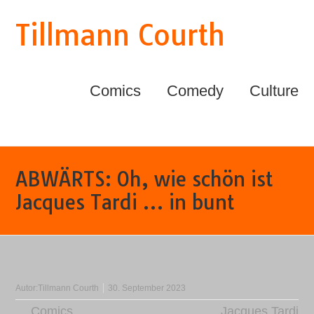
Tillmann Courth
Comics
Comedy
Culture
ABWÄRTS: Oh, wie schön ist
Jacques Tardi … in bunt
Autor:
Tillmann Courth
30. September 2023
Comics
Jacques Tardi