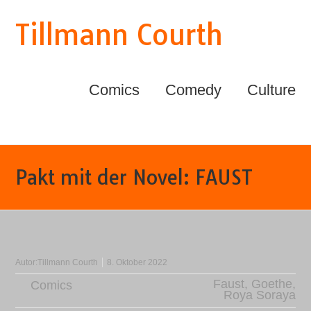
Tillmann Courth
Comics
Comedy
Culture
Pakt mit der Novel: FAUST
Autor:
Tillmann Courth
8. Oktober 2022
Faust
,
Goethe
,
Comics
Roya Soraya