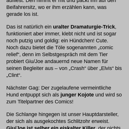
aufliest. Den nimmt er mit und packt ihn auf den
Beifahrersitz, wo er ihm erzählen kann, was
gerade los ist.
Das ist natürlich ein
uralter Dramaturgie-Trick
,
funktioniert aber immer, klebt nicht und ist sogar
noch putzig und goldig: ein Hündchen! Cute.
Noch dazu bietet die Töle sogenannten „comic
relief“, denn im Selbstgespräch mit dem Tier
probiert Giu/Joe andauernd neue Namen für
seinen Begleiter aus – von „Crash“ über „Elvis“ bis
„Clint“.
Nächster Gag: Der zugelaufene vermeintliche
Hund entpuppt sich als
junger Kojote
und wird so
zum Titelpartner des Comics!
Die Schlange hingegen ist unser Hauptdarsteller,
der sich als ausgekochtes Schlitzohr erweist.
Giu/Joe ist selber ein eiskalter Killer
, der nichts