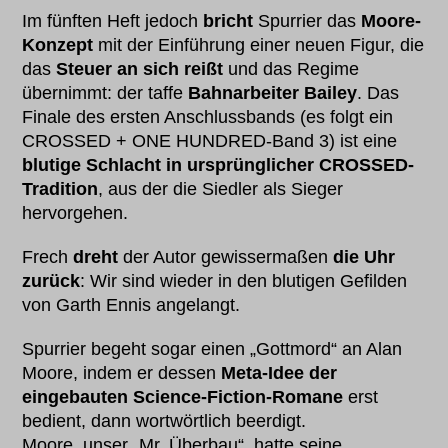
Im fünften Heft jedoch
bricht
Spurrier das
Moore-
Konzept
mit der Einführung einer neuen Figur, die
das
Steuer an sich reißt
und das Regime
übernimmt: der taffe
Bahnarbeiter Bailey
. Das
Finale des ersten Anschlussbands (es folgt ein
CROSSED + ONE HUNDRED-Band 3) ist eine
blutige Schlacht in ursprünglicher CROSSED-
Tradition
, aus der die Siedler als Sieger
hervorgehen.
Frech
dreht
der Autor gewissermaßen
die Uhr
zurück
: Wir sind wieder in den blutigen Gefilden
von Garth Ennis angelangt.
Spurrier begeht sogar einen „Gottmord“ an Alan
Moore, indem er dessen
Meta-Idee der
eingebauten Science-Fiction-Romane
erst
bedient, dann wortwörtlich beerdigt.
Moore, unser „Mr. Überbau“, hatte seine