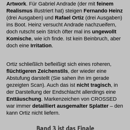
Artwork
. Für Gabriel Andrade (der mit
feinem
Realismus
illustriert hat) steigen
Fernando Heinz
(drei Ausgaben) und
Rafael Ortiz
(drei Ausgaben)
ins Boot. Heinz versucht Andrade nachzueifern,
doch rutscht sein Strich öfter mal ins
ungewollt
Komische
, wie ich finde. Ist kein Beinbruch, aber
doch eine
Irritation
.
Ortiz schließlich befleißigt sich eines roheren,
flüchtigeren Zeichenstils
, der wieder eine
Abstufung darstellt (Sie sahen ihn im gerade
gezeigten Scan). Auch das ist
nicht tragisch
, in
der Darstellung der Endschlacht allerdings eine
Enttäuschung
. Markenzeichen von CROSSED
war immer
detailliert ausgemalter Splatter
– den
kann Ortiz nicht liefern.
Band 3 ist das Finale