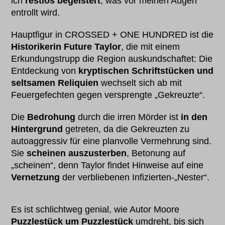
ich
restlos begeistert
, was vor meinen Augen
entrollt wird.
Hauptfigur in CROSSED + ONE HUNDRED ist die
Historikerin Future Taylor
, die mit einem
Erkundungstrupp die Region auskundschaftet: Die
Entdeckung von
kryptischen Schriftstücken und
seltsamen Reliquien
wechselt sich ab mit
Feuergefechten gegen versprengte „Gekreuzte“.
Die
Bedrohung
durch die irren Mörder ist
in den
Hintergrund
getreten, da die Gekreuzten zu
autoaggressiv für eine planvolle Vermehrung sind.
Sie
scheinen auszusterben
, Betonung auf
„scheinen“, denn Taylor findet Hinweise auf eine
Vernetzung
der verbliebenen Infizierten-„Nester“.
Es ist schlichtweg genial, wie Autor Moore
Puzzlestück um Puzzlestück
umdreht, bis sich