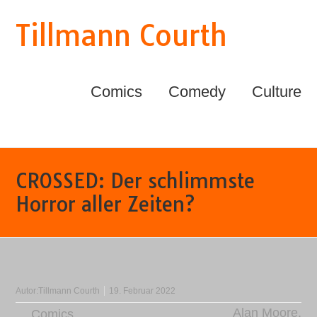
Tillmann Courth
Comics
Comedy
Culture
CROSSED: Der schlimmste
Horror aller Zeiten?
Autor:
Tillmann Courth
19. Februar 2022
Alan Moore
,
Comics