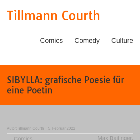
Tillmann Courth
Comics
Comedy
Culture
SIBYLLA: grafische Poesie für
eine Poetin
Autor:
Tillmann Courth
5. Februar 2022
Max Baitinger
,
Comics