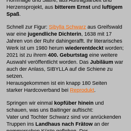
Hommage und Satire, aus Auftragsarbeit und
Herzensprojekt, aus
bitterem Ernst
und
luftigem
Spaß
.
Schnell zur Figur:
Sibylla Schwarz
aus Greifswald
war eine
jugendliche Dichterin
, 1638 mit 17
Jahren von der Ruhr dahingerafft. Ihr literarisches
Werk ist um 1980 herum
wiederentdeckt
worden;
2021 ist zu ihrem
400. Geburtstag
eine weitere
Auswahl veröffentlicht worden. Das
Jubiläum
war
auch der Anlass, SIBYLLA auf die Schiene zu
setzen.
Herausgekommen ist ein knapp 180 Seiten
starker Hardcoverband bei
Reprodukt
.
Springen wir einmal
kopfüber hinein
und
schauen, was uns Baitinger auftischt:
Vater und Tochter Schwarz sind vor anrückenden
Truppen ins
Landhaus nach Frätow
an der