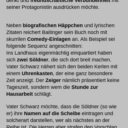
denkt und
freundschaftliche Verbundenheit
mit
seiner Protagonistin ausdrücken möchte.
Neben
biografischen Häppchen
und lyrischen
Zitaten reichert Baitinger sein Buch noch mit
skurrilen
Comedy-Einlagen
an. Als Beispiel sei
folgende Sequenz angeschnitten:
Ins Landhaus eigenmächtig einquartiert haben
sich
zwei Söldner
, die sich dort breit machen.
Vater Schwarz nähert sich den beiden Kerlen mit
einem
Uhrenkasten
, der eine ganz besondere
Zeit anzeigt. Der
Zeiger
nämlich präsentiert keine
Tageszeit, sondern wem die
Stunde zur
Hausarbeit
schlägt.
Vater Schwarz möchte, dass die Söldner (so wie
er) ihre
Namen auf die Scheibe
eintragen und
solcherart darstellen, wer als nächstes an der
Reihe ist. Die Herren aber strafen den Vorschlag