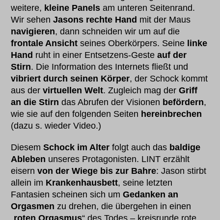
weitere,
kleine Panels
am unteren Seitenrand.
Wir sehen
Jasons rechte Hand
mit der Maus
navigieren
, dann schneiden wir um auf die
frontale Ansicht
seines Oberkörpers. Seine
linke
Hand
ruht in einer Entsetzens-Geste
auf der
Stirn
. Die Information des Internets fließt und
vibriert durch seinen Körper
, der Schock kommt
aus der
virtuellen Welt
. Zugleich mag der
Griff
an die Stirn
das Abrufen der Visionen
befördern
,
wie sie auf den folgenden Seiten
hereinbrechen
(dazu s. wieder Video.)
Diesem
Schock im Alter
folgt auch das
baldige
Ableben
unseres Protagonisten. LINT erzählt
eisern
von der
Wiege bis zur Bahre
: Jason stirbt
allein im
Krankenhausbett
, seine letzten
Fantasien scheinen sich um
Gedanken an
Orgasmen
zu drehen, die übergehen in einen
„
roten Orgasmus
“ des Todes – kreisrunde rote