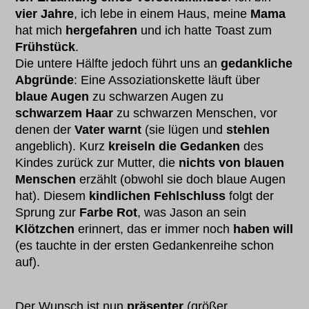
vier Jahre
, ich lebe in einem Haus, meine
Mama
hat mich
hergefahren
und ich hatte Toast zum
Frühstück
.
Die untere Hälfte jedoch führt uns an
gedankliche
Abgründe
: Eine Assoziationskette läuft über
blaue Augen
zu schwarzen Augen zu
schwarzem Haar
zu schwarzen Menschen, vor
denen der
Vater warnt
(sie lügen und
stehlen
angeblich). Kurz
kreiseln die Gedanken
des
Kindes zurück zur Mutter, die
nichts von blauen
Menschen
erzählt (obwohl sie doch blaue Augen
hat). Diesem
kindlichen Fehlschluss
folgt der
Sprung zur
Farbe Rot
, was Jason an sein
Klötzchen
erinnert, das er immer noch
haben will
(es tauchte in der ersten Gedankenreihe schon
auf).
Der Wunsch ist nun
präsenter
(größer