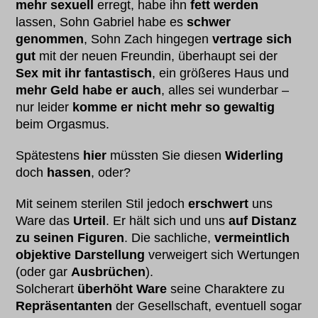
mehr sexuell
erregt, habe ihn
fett werden
lassen, Sohn Gabriel habe es
schwer
genommen
, Sohn Zach hingegen
vertrage sich
gut
mit der neuen Freundin, überhaupt sei der
Sex mit ihr fantastisch
, ein größeres Haus und
mehr Geld habe er auch
, alles sei wunderbar –
nur leider
komme er
nicht mehr so gewaltig
beim Orgasmus.
Spätestens
hier
müssten Sie diesen
Widerling
doch
hassen
, oder?
Mit seinem sterilen Stil jedoch
erschwert
uns
Ware das
Urteil
. Er hält sich und uns
auf Distanz
zu seinen Figuren
. Die sachliche,
vermeintlich
objektive Darstellung
verweigert sich Wertungen
(oder gar
Ausbrüchen
).
Solcherart
überhöht Ware
seine Charaktere zu
Repräsentanten
der Gesellschaft, eventuell sogar