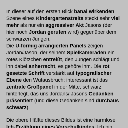
In dieser auf den ersten Blick
banal wirkenden
Szene eines
Kindergartenstreits
steckt sehr
viel
mehr
als nur ein
aggressiver Akt
Jasons (der
hier noch
Jordan gerufen
wird) gegenüber dem
schwarzen Jungen.
Die
U-förmig arrangierten Panels
zeigen
Jordan/Jason, der seinem
Spielkameraden
ein
rotes Klötzchen
entreißt
, den Jungen schlägt und
ihn dabei
anherrscht
, es gehöre ihm. Die
rot
gesetzte Schrift
verstärkt auf
typografischer
Ebene
den Wutausbruch; interessant ist das
zentrale Großpanel
in der Mitte, schwarz
hinterlegt, das uns Jordans/ Jasons
Gedanken
präsentiert
(und diese Gedanken sind
durchaus
schwarz
).
Die obere Hälfte dieses Bildes ist eine harmlose
Ich-Erzählung eines Vorschulkindes
: Ich bin