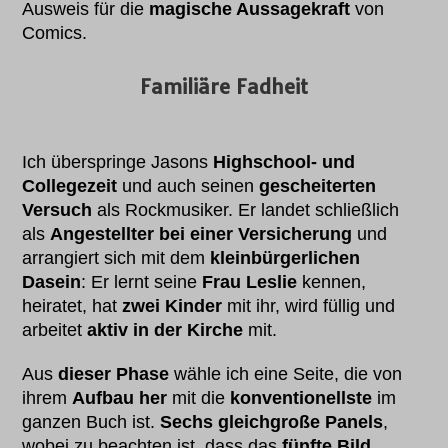
Ausweis für die
magische Aussagekraft
von
Comics.
Familiäre Fadheit
Ich überspringe Jasons
Highschool- und
Collegezeit
und auch seinen
gescheiterten
Versuch
als Rockmusiker. Er landet schließlich
als
Angestellter bei einer Versicherung
und
arrangiert sich mit dem
kleinbürgerlichen
Dasein
: Er lernt seine
Frau Leslie
kennen,
heiratet, hat
zwei Kinder
mit ihr, wird füllig und
arbeitet
aktiv in der Kirche
mit.
Aus
dieser Phase
wähle ich eine Seite, die von
ihrem
Aufbau her
mit die
konventionellste
im
ganzen Buch ist.
Sechs
gleichgroße Panels
,
wobei zu beachten ist, dass das
fünfte Bild