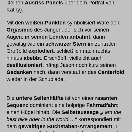
kleinen
Ausriss-Panels
über dem Porträt von
Kathy).
Mit den
weißen Punkten
symbolisiert Ware den
Orgasmus
des Jungen, der sich vor seinen
Augen,
in seinen Lenden anbahnt
, dann
gewaltig wie ein
schwarzer Stern
im zentralen
Großbild
explodiert
, schließlich nach rechts
hinaus
abebbt
. Erschöpft, vielleicht auch
desillusioniert
, hängt Jason noch kurz seinen
Gedanken
nach, dann verstaut er das
Centerfold
wieder in der Schublade.
Die
untere Seitenhälfte
ist von einer
rasanten
Sequenz
dominiert: eine holprige
Fahrradfahrt
einen Hügel hinab. Die
Selbstaussage
„
I am the
best bike rider in the world
…“ korrespondiert mit
dem
gewaltigen Buchstaben-Arrangement
„I