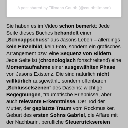
A post shared by Tillmann Courth (@courthtillmann)
Sie haben es im Video
schon bemerkt
: Jede
Seite dieses Buches
behandelt
einen
„
Schnappschuss
“ aus Jasons Leben – allerdings
kein Einzelbild
, kein Foto, sondern ein grafisches
Arrangement bzw. eine
Sequenz von Bildern
.
Jede Seite ist (
chronologisch
fortschreitend) eine
Momentaufnahme
einer
ausgewählten Phase
von Jasons Existenz. Die sind natürlich
nicht
willkürlich
ausgewählt, sondern offenbaren
„
Schlüsselszenen
“ des Daseins: wichtige
Begegnungen
, traumatische Erlebnisse, aber
auch
relevante Erkenntnisse
. Der Tod der
Mutter, der
geplatzte Traum
vom Rockmusiker,
Geburt des
ersten Sohns Gabriel
, die Affäre mit
der Nachbarin, berufliche
Steuertricksereien