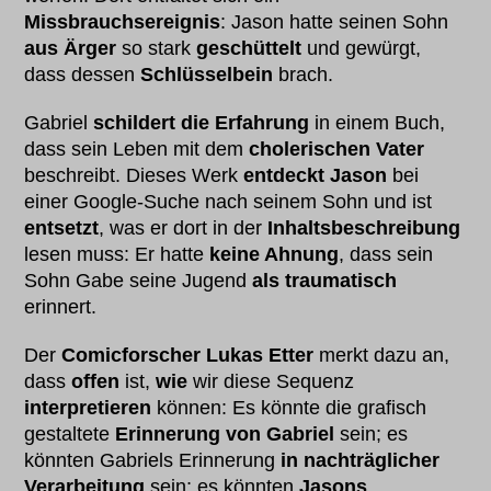
Missbrauchsereignis
: Jason hatte seinen Sohn
aus Ärger
so stark
geschüttelt
und gewürgt,
dass dessen
Schlüsselbein
brach.
Gabriel
schildert die Erfahrung
in einem Buch,
dass sein Leben mit dem
cholerischen Vater
beschreibt. Dieses Werk
entdeckt Jason
bei
einer Google-Suche nach seinem Sohn und ist
entsetzt
, was er dort in der
Inhaltsbeschreibung
lesen muss: Er hatte
keine Ahnung
, dass sein
Sohn Gabe seine Jugend
als traumatisch
erinnert.
Der
Comicforscher Lukas Etter
merkt dazu an,
dass
offen
ist,
wie
wir diese Sequenz
interpretieren
können: Es könnte die grafisch
gestaltete
Erinnerung von Gabriel
sein; es
könnten Gabriels Erinnerung
in nachträglicher
Verarbeitung
sein; es könnten
Jasons