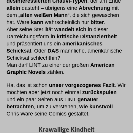
desinteressierten Chauvi-Typen
, der am Ende
allein
dasteht – übrigens eine
Abrechnung
mit
dem „
alten weißen Mann
“, die sich gewaschen
hat. Ware
kann
wahrscheinlich nur
bitter
.
Aber seine Sterilität
wandelt sich
in dieser
Darreichungsform
in kritische Distanziertheit
und präsentiert uns ein
amerikanisches
Schicksal
. Oder
DAS
männliche, amerikanische
Schicksal schlechthin?
Man darf LINT zu einer der großen
American
Graphic Novels
zählen.
Ha, das ist schon
unser vorgezogenes Fazit
. Wir
möchten aber jetzt noch einmal
zurückspulen
und ein paar Seiten aus LINT
genauer
betrachten
, um zu verstehen,
wie kunstvoll
Chris Ware seine Comics gestaltet.
Krawallige Kindheit