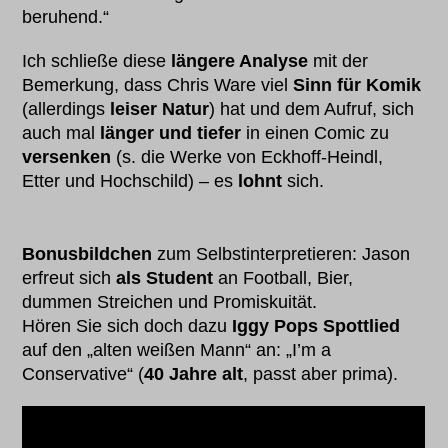
beruhend.“
Ich schließe diese
längere Analyse
mit der
Bemerkung, dass Chris Ware viel
Sinn für Komik
(allerdings
leiser Natur
) hat und dem Aufruf, sich
auch mal
länger und tiefer
in einen Comic zu
versenken
(s. die Werke von Eckhoff-Heindl,
Etter und Hochschild) – es
lohnt
sich.
Bonusbildchen
zum Selbstinterpretieren: Jason
erfreut sich
als Student
an Football, Bier,
dummen Streichen und Promiskuität.
Hören Sie sich doch dazu
Iggy Pops Spottlied
auf den „alten weißen Mann“ an: „I’m a
Conservative“ (
40 Jahre alt
, passt aber prima).