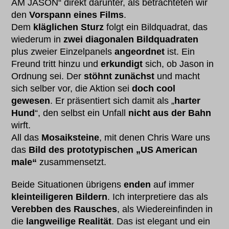
AM JASON“ direkt darunter, als betrachteten wir
den
Vorspann eines Films
.
Dem
kläglichen Sturz
folgt ein Bildquadrat, das
wiederum in
zwei diagonalen Bildquadraten
plus zweier Einzelpanels
angeordnet
ist. Ein
Freund tritt hinzu und
erkundigt
sich, ob Jason in
Ordnung sei. Der
stöhnt zunächst
und macht
sich selber vor, die Aktion sei
doch cool
gewesen
. Er präsentiert sich damit als „
harter
Hund
“, den selbst ein Unfall
nicht aus der Bahn
wirft.
All das
Mosaiksteine
, mit denen Chris Ware uns
das
Bild des prototypischen „US American
male“
zusammensetzt.
Beide Situationen übrigens
enden
auf immer
kleinteiligeren Bildern
. Ich interpretiere das als
Verebben des Rausches
, als Wiedereinfinden in
die
langweilige Realität
. Das ist elegant und ein