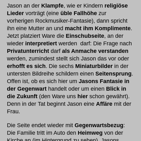
Jason an der
Klampfe
, wie er Kindern
religiöse
Lieder
vorträgt (eine
üble Fallhöhe
zur
vorherigen Rockmusiker-Fantasie), dann spricht
ihn eine Mutter an und
macht ihm Komplimente
.
Jetzt platziert Ware die
Einschubseite
, an der
wieder
interpretiert
werden darf: Die Frage nach
Privatunterricht
darf
als Anmache verstanden
werden, zumindest stellt sich Jason das vor oder
erhofft es sich
. Die sechs
Miniaturbilder
in der
untersten Bildreihe schildern einen
Seitensprung
.
Offen ist, ob es sich hier um
Jasons Fantasie in
der Gegenwart
handelt oder um einen
Blick in
die Zukunft
(den Ware uns
hier
schon gewährt).
Denn in der Tat beginnt Jason eine
Affäre
mit der
Frau.
Die Seite endet wieder mit
Gegenwartsbezug
:
Die Familie tritt im Auto den
Heimweg
von der
Kirche an (im Hintergrund zu sehen), Jasons