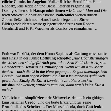
etliche Comics im Angebot
: Volker Reiche, Bernd Pfarr, Hilke
Raddatz, Jens Jeddeloh und Brösel lieferten
regelmäßig
.
Dazu gesellten sich
Hausproduktionen
wie
Gensch-Man
und
Die
roten Strolche
, die wir als astreine
Politcomics
werten dürfen.
Zudem ließen sich noch Hans Traxlers legendäre
Birne
-
Bildergeschichten
sowie
gelegentliche Strips
von Robert
Gernhardt und F. K. Waechter als Comics
vereinnahmen
…
Poth war
Pazifist
, der dem Homo Sapiens
als Gattung misstraute
und einzig in der Kunst
Hoffnung
schöpfte: „
Alle Höchstleistungen
des Menschen sind
gefährlich
geworden. Sein Entdeckertrieb, sein
Forschertrieb,
selbst seine Philosophie
, wenn wir an Karl Marx
denken – auch die ist
in die Hose
gegangen. Es gibt allerdings kein
Beispiel, wo man sagen könnte, die
Kunst
ist irgendwo gefährlich
geworden.
Einzig die Kunst
konnte nie zu üblen Zwecken
missbraucht
werden; wurde es versucht, dann war’s
keine Kunst
mehr
.“
Vielleicht eine
simplifizierende Sichtweise
, dennoch ein gültiges
künstlerisches
Credo
. Und die beste Erklärung für seine
Protokolle des Scheiterns
. Der Mensch denkt, doch
Gott lenkt
.