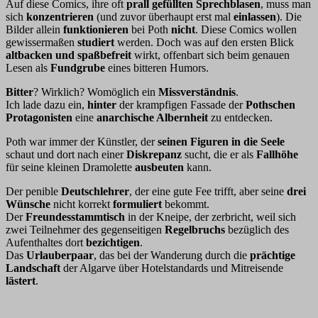
Auf diese Comics, ihre oft
prall gefüllten Sprechblasen
, muss man
sich
konzentrieren
(und zuvor überhaupt erst mal
einlassen
). Die
Bilder allein
funktionieren
bei Poth
nicht
. Diese Comics wollen
gewissermaßen
studiert
werden. Doch was auf den ersten Blick
altbacken und spaßbefreit
wirkt, offenbart sich beim genauen
Lesen als
Fundgrube
eines bitteren Humors.
Bitter
? Wirklich? Womöglich ein
Missverständnis
.
Ich lade dazu ein,
hinter
der krampfigen Fassade der
Pothschen
Protagonisten
eine
anarchische Albernheit
zu entdecken.
Poth war immer der Künstler, der
seinen Figuren in die Seele
schaut und dort nach einer
Diskrepanz
sucht, die er als
Fallhöhe
für seine kleinen Dramolette
ausbeuten
kann.
Der penible
Deutschlehrer
, der eine gute Fee trifft, aber seine
drei
Wünsche
nicht korrekt
formuliert
bekommt.
Der
Freundesstammtisch
in der Kneipe, der zerbricht, weil sich
zwei Teilnehmer des gegenseitigen
Regelbruchs
bezüglich des
Aufenthaltes dort
bezichtigen
.
Das
Urlauberpaar
, das bei der Wanderung durch die
prächtige
Landschaft
der Algarve über Hotelstandards und Mitreisende
lästert
.