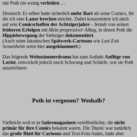
mir Poth ein wenig
verleiden
…
Dennoch: Er selber hatte sicherlich
mehr Bart
als seine Comics, für
die ich eine
Lanze brechen
möchte. Dabei konzentriere ich mich
auf sein
Comicschaffen der Achtzigerjahre
– fernab von seinen
früheren Erfolgen
mit
Mein progressiver Alltag,
in denen Poth die
Hippiebewegung
der Siebziger
dokumentiert
.
(Auch seine lakonischen
Spätwerk-Cartoons
wie
Last Exit
Sossenheim
seien hier
ausgeklammert
.)
Das folgende
Wohnzimmerdrama
hat zum Auftakt
Anflüge von
Loriot
, entwickelt jedoch rasch Schwung und Schärfe, wie sie Poth
auszeichnen:
Poth ist vergessen? Weshalb?
Vielleicht weil er in
Satiremagazinen
veröffentlichte, die
nicht
primär für ihre Comics
bekannt waren. Die
Titanic
war natürlich
das
große Blatt für Cartoons
und Text-Foto-Satire, hatte aber