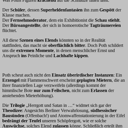
Was Poths Figuren
krachend
auf die Schnauze fallen lässt:
Der
Schüler
, dessen
Superheldenfantasien
ihn zum
Gespött
der
Klasse machen.
Der
Fernsehmoderator
, dem ein Exhibitionist die
Schau stiehlt
.
Der
Büroangestellte
, der sich in homoerotische
Tagträumereien
flüchtet.
All diese
Szenen eines Elends
könnten so in der Realität
stattfinden, das macht sie
oberflächlich bitter
. Doch Poth schildert
uns die
extremen Momente
, in denen menschlicher Ernst und
Anspruch
ins
Peinliche und
Lachhafte kippen
.
Poth scheut auch nicht den
Einsatz überirdischer Instanzen
: Ein
Erzengel
mit Flammenschwert erscheint
geplagten Mietern
, die an
ihrer finanziellen Lage verzweifeln (allerdings kommt der
himmlische Bote
nur zum Feilschen
, nicht zum
Erlassen
der
anstehenden Mieterhöhung).
Die
Trilogie
„Herrgott und Satan in …“ widmet sich gar der
Theodizee
: Angesichts Berliner Verwahrlosung,
südhessischer
Bausünden
(Offenbach!) und Atomwaffenstationierung in der Eifel
bedrängt der Teufel
unseren Schöpfergott, wie er solche
Auswüchse
, solches Elend
zulassen
könne. Schließlich erteilt ihm