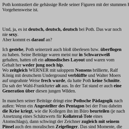
Poth kontrastiert die gehässige Rede seiner Figuren mit der stummen He
Vorgehensweise ist.
Und, ja, es ist
deutsch, deutsch, deutsch
bei Poth. Das war noch
nie
sexy
.
Aber kommt es
darauf
an?
Ich
gestehe
, Poth seinerzeit auch bloß überlesen bzw.
überflogen
zu haben. Seine Beiträge waren meist nur
in Schwarzweiß
gehalten, hatten oft ein
altmodisches Layout
und waren vom
Gehalt her
weder jung noch hip
.
Wo
zeitgleich
WERNER mit saloppem
Nonsens
brillierte, Ralf
König mit deutschem Underground
verblüffte
und Walter Moers
auf ungeahnte Weise
frech wurde
, da hatte Poth
keine Schnitte
.
Da sah der Wahl-Frankfurter
alt
aus. In der Tat stand er auch
eine
Generation über
diesen jungen Wilden.
In manchen seiner Beiträge dringt eine
Pothsche Pädagogik
nach
außen: Wenn ein
Angestellter des Pentagon
bei der Frau daheim
die Krise kriegt
, wie die Kollegen ihn im Büro
beurteilen
(je nach
Ansetzung eines Schätzwerts für
Kollateral-Tote
eines
Atomschlags), dann schwingt der Zeichner
zugleich mit seinem
Pinsel
auch den moralischen
Zeigefinger
. Das sind Momente, die