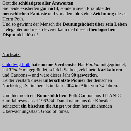
Gott die
schlüssigste aller Antworten
:
Sie beide existierten
gar nicht
, sondern seien Produkte der
menschlichen Fantasie
und vor allem bloß eine
Zeichnung
dieses
Herrn Poth.
Und so gewinnt der Mensch die
Deutungshoheit über sein Leben
– eleganter und meta-cleverer kann mal diesen
theologischen
Disput
nicht lösen!
Nachsatz:
Chlodwig Poth
hat
enorme Verdienste
: Hat
Pardon
mitgegründet,
hat
Titanic
mitgegründet, schrieb Satiren, zeichnete
Karikaturen
und Cartoons – und wäre dieses Jahr
90 geworden
.
Leider verstarb dieser
unterschätzte Pionier
der deutschen
Nachkriegs-Satire bereits im Jahr 2004 im Alter von 74 Jahren.
Und hier noch ein
Bonusbildchen
: Poth-Cartoon aus TITANIC
zum Jahreswechsel 1983/84. Damit nahm uns der Künstler
seinerzeit
ein bisschen die Angst
vor dem heraufziehenden
Überwachungsstaat. Good ol’ times.