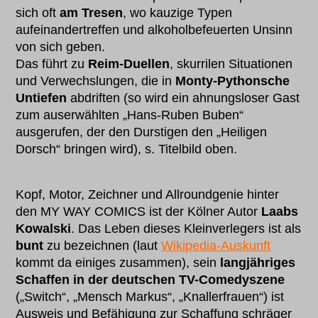
sich oft
am Tresen
, wo kauzige Typen
aufeinandertreffen und alkoholbefeuerten Unsinn
von sich geben.
Das führt zu
Reim-Duellen
, skurrilen Situationen
und Verwechslungen, die in
Monty-Pythonsche
Untiefen
abdriften (so wird ein ahnungsloser Gast
zum auserwählten „Hans-Ruben Buben“
ausgerufen, der den Durstigen den „Heiligen
Dorsch“ bringen wird), s. Titelbild oben.
Kopf, Motor, Zeichner und Allroundgenie hinter
den MY WAY COMICS ist der Kölner Autor
Laabs
Kowalski
. Das Leben dieses Kleinverlegers ist als
bunt
zu bezeichnen (laut
Wikipedia-Auskunft
kommt da einiges zusammen), sein
langjähriges
Schaffen in der deutschen TV-Comedyszene
(„Switch“, „Mensch Markus“, „Knallerfrauen“) ist
Ausweis und Befähigung zur Schaffung schräger