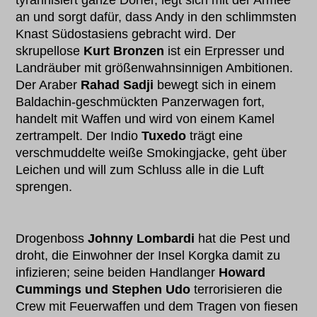
tyrannisiert ganze Dörfer, legt sich mit der Armee
an und sorgt dafür, dass Andy in den schlimmsten
Knast Südostasiens gebracht wird. Der
skrupellose
Kurt Bronzen
ist ein Erpresser und
Landräuber mit größenwahnsinnigen Ambitionen.
Der Araber
Rahad Sadji
bewegt sich in einem
Baldachin-geschmückten Panzerwagen fort,
handelt mit Waffen und wird von einem Kamel
zertrampelt. Der Indio
Tuxedo
trägt eine
verschmuddelte weiße Smokingjacke, geht über
Leichen und will zum Schluss alle in die Luft
sprengen.
Drogenboss
Johnny Lombardi
hat die Pest und
droht, die Einwohner der Insel Korgka damit zu
infizieren; seine beiden Handlanger
Howard
Cummings und Stephen Udo
terrorisieren die
Crew mit Feuerwaffen und dem Tragen von fiesen