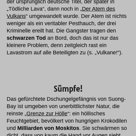
der ursprünglich deutsche Titel, der später in
„Tödliche Lava“, dann noch in „
Der Atem des
Vulkans
“ umgewandelt wurde. Der Atem ist nichts
weniger als ein veritabler Pesthauch, der drei
Kriminelle ereilt hat. Die Gangster tragen den
schwarzen Tod
an Bord, doch das ist nur das
kleinere Problem, denn zeitgleich rast ein
Lavastrom auf alle Beteiligten zu (s. „Vulkane!“).
Sümpfe!
Das gefürchtete Dschungelgefängnis von Suong-
Bay ist umgeben von unerbittlichster Natur, die
reinste „
Grenze zur Hölle
“: ein höllisches
Feuchtgebiet, bevölkert von hungrigen Krokodilen
und
Milliarden von Moskitos
. Sie schwärmen so
dicht, dass von kaum die Hand vor Augen sieht