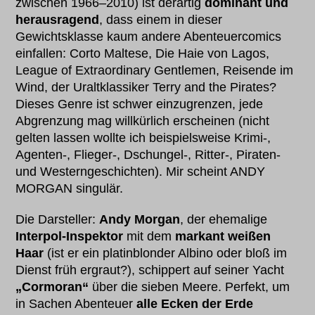
zwischen 1966–2010) ist derartig
dominant und
herausragend
, dass einem in dieser
Gewichtsklasse kaum andere Abenteuercomics
einfallen: Corto Maltese, Die Haie von Lagos,
League of Extraordinary Gentlemen, Reisende im
Wind, der Uraltklassiker Terry and the Pirates?
Dieses Genre ist schwer einzugrenzen, jede
Abgrenzung mag willkürlich erscheinen (nicht
gelten lassen wollte ich beispielsweise Krimi-,
Agenten-, Flieger-, Dschungel-, Ritter-, Piraten-
und Westerngeschichten). Mir scheint ANDY
MORGAN singulär.
Die Darsteller:
Andy Morgan
, der ehemalige
Interpol-Inspektor
mit dem
markant weißen
Haar
(ist er ein platinblonder Albino oder bloß im
Dienst früh ergraut?), schippert auf seiner Yacht
„Cormoran“
über die sieben Meere. Perfekt, um
in Sachen Abenteuer
alle Ecken der Erde