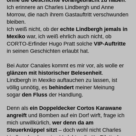
ohne die Geschichte vorangebracht zu haben
.
Ich erinnere an Charles Lindbergh und Anne
Morrow, die nach ihrem Gastauftritt verschwunden
bleiben.
Ich weiß nicht, ob der
echte Lindbergh jemals in
Mexiko
war, ich weiß ehrlich auch nicht, ob
CORTO-Erfinder Hugo Pratt solche
VIP-Auftritte
in seinen Geschichten erlaubt hat.
Bei Autor Canales kommt es mir vor, als wolle er
glänzen mit historischer Belesenheit
.
Lindbergh in Mexiko auftauchen zu lassen, ist
völlig unnötig, es
behindert
meiner Meinung
sogar
den Fluss
der Handlung.
Denn als
ein Doppeldecker Cortos Karawane
angreift
und Bomben auf ein Dorf wirft, frage ich
mich unwillkürlich,
wer denn da am
Steuerknüppel sitzt
– doch wohl nicht Charles