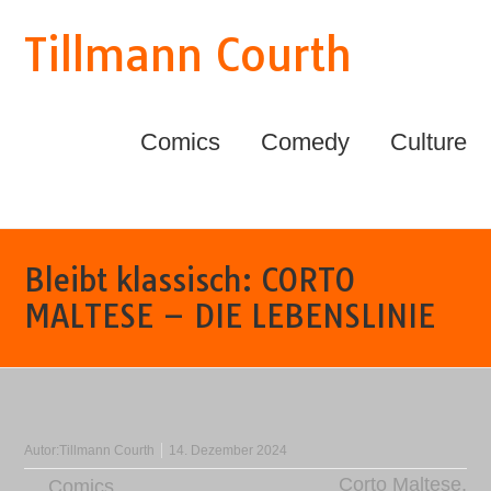
Tillmann Courth
Comics
Comedy
Culture
Bleibt klassisch: CORTO
MALTESE – DIE LEBENSLINIE
Autor:
Tillmann Courth
14. Dezember 2024
Corto Maltese
,
Comics