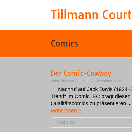
Tillmann Cour
Comics
Der Comic-Cowboy
Autor:
Tillmann Courth
20. Dezember 2016
Nachruf auf Jack Davis (1924–20
Trend“ im Comic. EC prägt diesen B
Qualitätscomics zu präsentieren.
Mehr lesen >
Comics