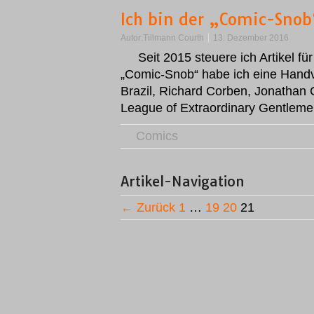
Ich bin der „Comic-Snob
Autor:
Tillmann Courth
13. Dezember 2016
Seit 2015 steuere ich Artikel
„Comic-Snob“ habe ich eine Handvo
Brazil, Richard Corben, Jonathan 
League of Extraordinary Gentle
Comics
Artikel-Navigation
← Zurück
1
…
19
20
21