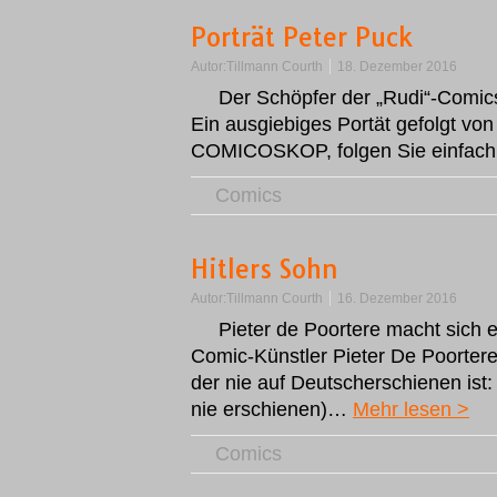
Porträt Peter Puck
Autor:
Tillmann Courth
18. Dezember 2016
Der Schöpfer der „Rudi“-Comics
Ein ausgiebiges Portät gefolgt von
COMICOSKOP, folgen Sie einfac
Comics
Hitlers Sohn
Autor:
Tillmann Courth
16. Dezember 2016
Pieter de Poortere macht sich e
Comic-Künstler Pieter De Poortere
der nie auf Deutscherschienen ist: „H
nie erschienen)…
Mehr lesen >
Comics