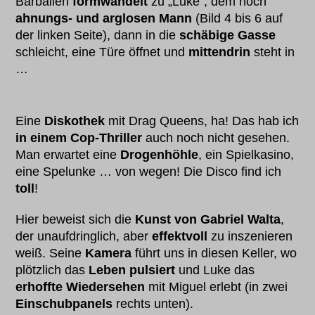
Barbalien
formwandelt
zu „Luke“, dem noch
ahnungs- und arglosen
Mann
(Bild 4 bis 6 auf
der linken Seite), dann in die
schäbige Gasse
schleicht, eine Türe öffnet und
mittendrin
steht in
…
Eine
Diskothek
mit Drag Queens, ha! Das hab ich
in einem Cop-Thriller
auch noch nicht gesehen.
Man erwartet eine
Drogenhöhle
, ein Spielkasino,
eine Spelunke … von wegen! Die Disco find ich
toll
!
Hier beweist sich die
Kunst von Gabriel Walta
,
der unaufdringlich, aber
effektvoll
zu inszenieren
weiß. Seine
Kamera
führt uns in diesen Keller, wo
plötzlich das
Leben pulsiert
und Luke das
erhoffte Wiedersehen
mit Miguel erlebt (in zwei
Einschubpanels
rechts unten).