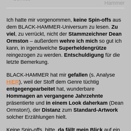
Hammer
Ich hatte mir vorgenommen,
keine Spin-offs
aus
dem BLACK-HAMMER-Universum zu lesen.
Zu
viel
, zu verrückt, nicht der
Stammzeichner Dean
Ormston
– außerdem
wehre ich mich
so gut ich
kann, in irgendwelche
Superheldengrütze
reingezogen zu werden.
Entschuldigung
für die
letzte Bemerkung.
BLACK-HAMMER hat mir
gefallen
(s. Analyse
HIER
), weil der Stoff dem Genre tüchtig
entgegengearbeitet
hat, wunderbare
Hommagen an vergangene Jahrzehnte
präsentierte und
in einem Look daherkam
(Dean
Ormston!), der
Distanz
zum
Standard-Artwork
solcher Erzählungen hielt.
Keine Spin-offs, bitte,
da fällt mein Blick
auf ein