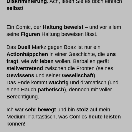
Diskriminierung
. Ach, lesen Sie es doch einfach
selbst
!
Ein Comic, der
Haltung beweist
– und vor allem
seine
Figuren
Haltung beweisen lässt.
Das
Duell
Markz gegen Boaz ist nur ein
Actionhäppchen
in einer Geschichte, die
uns
fragt
, wie
wir leben
wollen. Barbalien gerät
stellvertretend
zwischen die Fronten (seines
Gewissens
und seiner
Gesellschaft
).
Das Ende kommt
wuchtig
und dramatisch (und
einen Hauch
pathetisch
), dennoch mit voller
Berechtigung.
Ich war
sehr bewegt
und bin
stolz
auf mein
Medium: Fantastisch, was Comics
heute leisten
können!