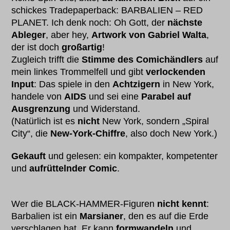
schickes Tradepaperback: BARBALIEN – RED
PLANET. Ich denk noch: Oh Gott, der
nächste
Ableger
, aber hey,
Artwork von Gabriel Walta
,
der ist doch
großartig
!
Zugleich trifft die
Stimme des Comichändlers
auf
mein linkes Trommelfell und gibt
verlockenden
Input
: Das spiele in den
Achtzigern
in New York,
handele von
AIDS
und sei eine
Parabel auf
Ausgrenzung
und Widerstand.
(Natürlich ist es
nicht
New York, sondern „Spiral
City“, die
New-York-Chiffre
, also doch New York.)
Gekauft
und gelesen: ein kompakter, kompetenter
und
aufrüttelnder Comic
.
Wer die BLACK-HAMMER-Figuren
nicht kennt
:
Barbalien ist ein
Marsianer
, den es auf die Erde
verschlagen hat. Er kann
formwandeln
und