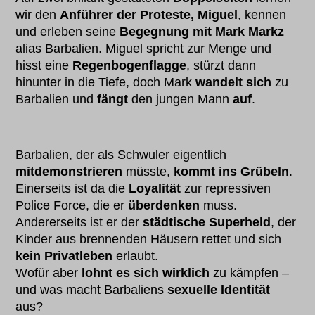
wir den
Anführer der Proteste, Miguel
, kennen
und erleben seine
Begegnung mit Mark Markz
alias Barbalien. Miguel spricht zur Menge und
hisst eine
Regenbogenflagge
, stürzt dann
hinunter in die Tiefe, doch Mark
wandelt sich
zu
Barbalien und
fängt
den jungen Mann
auf
.
Barbalien, der als Schwuler eigentlich
mitdemonstrieren
müsste,
kommt ins Grübeln
.
Einerseits ist da die
Loyalität
zur repressiven
Police Force, die er
überdenken
muss.
Andererseits ist er der
städtische Superheld
, der
Kinder aus brennenden Häusern rettet und sich
kein Privatleben
erlaubt.
Wofür aber
lohnt es sich wirklich
zu kämpfen –
und was macht Barbaliens
sexuelle Identität
aus?