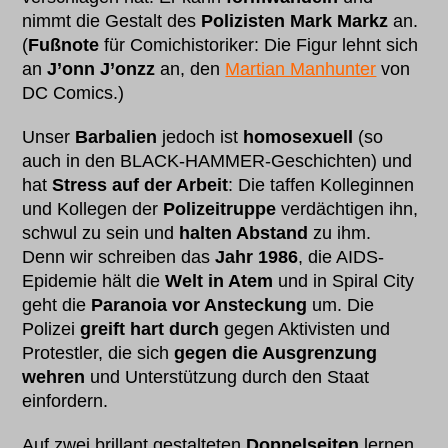
nimmt die Gestalt des
Polizisten Mark Markz
an.
(
Fußnote
für Comichistoriker: Die Figur lehnt sich
an
J’onn J’onzz
an, den
Martian Manhunter
von
DC Comics.)
Unser
Barbalien
jedoch ist
homosexuell
(so
auch in den BLACK-HAMMER-Geschichten) und
hat
Stress auf der Arbeit
: Die taffen Kolleginnen
und Kollegen der
Polizeitruppe
verdächtigen ihn,
schwul zu sein und
halten Abstand
zu ihm.
Denn wir schreiben das
Jahr 1986
, die AIDS-
Epidemie hält die
Welt in Atem
und in Spiral City
geht die
Paranoia vor Ansteckung
um. Die
Polizei
greift hart durch
gegen Aktivisten und
Protestler, die sich
gegen die Ausgrenzung
wehren
und Unterstützung durch den Staat
einfordern.
Auf zwei brillant gestalteten
Doppelseiten
lernen