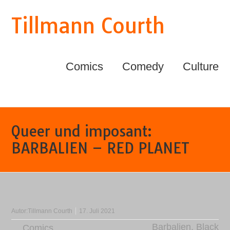
Tillmann Courth
Comics
Comedy
Culture
Queer und imposant:
BARBALIEN – RED PLANET
Autor:
Tillmann Courth
17. Juli 2021
Barbalien
,
Black
Comics