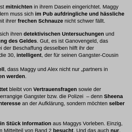
ist
mitnichten
in ihrem Dasein eingerichtet. Maggy
dern muss sich
im Pub aufdringliche und hässliche
it ihrer
frechen Schnauze
nicht schwer fällt.
sich ihren
detektivischen Untersuchungen
und
ung des Geldes
. Gut, es ist Ganovengeld, das
ei der Beschaffung desselben hilft ihr der
die 30,
intelligent
, der für seinen Gangster-Cousin
ll
, dass Maggy und Alex nicht nur „partners in
en werden
.
tet
bleibt von
Vertrauensfragen
sowie der
errangige Gangster bzw. die Polizei – denn
Sheena
nteresse
an der Aufklärung, sondern möchten
selber
in Stück Information
aus Maggys Vorleben. Einzig,
m Mittelteil von Band 2
besucht
. Und das auch
nur
,