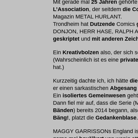
Mit gerade mal
25 Jahren
gehörte
L’Association
, der seitdem
die C
Magazin METAL HURLANT.
Trondheim hat
Dutzende
Comics
DONJON, HERR HASE, RALPH AZH
geskriptet
und
mit anderen Zeic
Ein
Kreativbolzen
also, der sich s
(Wahrscheinlich ist es eine
priva
hat.)
Kurzzeitig dachte ich, ich hätte
di
er einen sarkastischen
Abgesang 
Ein
isoliertes Gemeinwesen
geht
Dann fiel mir auf, dass die Ser
Bänden
) bereits 2014 begann, al
Bäng!
, platzt die
Gedankenblase
MAGGY GARRISSONs England ist