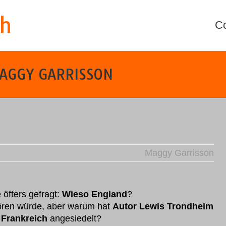
th
C
MAGGY GARRISSON
Maggy Garrisson
 öfters gefragt:
Wieso England
?
tören würde, aber warum hat
Autor Lewis Trondheim
 Frankreich
angesiedelt?