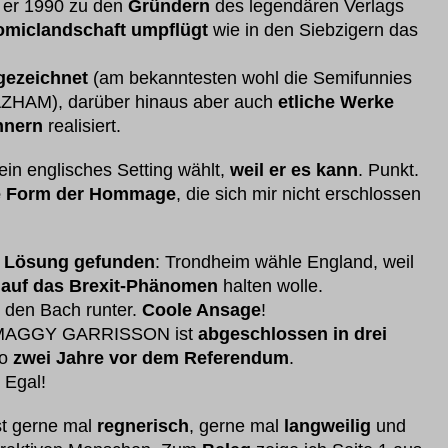
 er 1990 zu den
Gründern
des legendären Verlags
omiclandschaft umpflügt
wie in den Siebzigern das
gezeichnet
(am bekanntesten wohl die Semifunnies
AM), darüber hinaus aber auch
etliche Werke
hnern
realisiert.
ein englisches Setting wählt,
weil er es kann
. Punkt.
te Form der Hommage
, die sich mir nicht erschlossen
e Lösung gefunden
: Trondheim wähle England, weil
auf das Brexit-Phänomen
halten wolle.
 den Bach runter.
Coole Ansage
!
ie (MAGGY GARRISSON ist
abgeschlossen in drei
so
zwei Jahre vor dem Referendum
.
. Egal!
 gerne mal
regnerisch
, gerne mal
langweilig
und