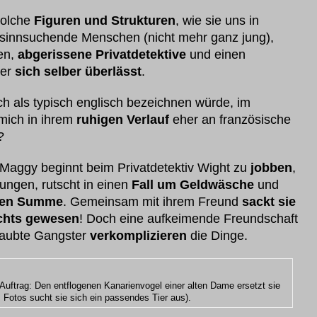
solche
Figuren und Strukturen
, wie sie uns in
nsuchende Menschen (nicht mehr ganz jung),
ten,
abgerissene Privatdetektive
und einen
ger
sich selber überlässt
.
ch als typisch englisch bezeichnen würde, im
 mich in ihrem
ruhigen Verlauf
eher an französische
?
 Maggy beginnt beim Privatdetektiv Wight zu
jobben
,
ungen, rutscht in einen
Fall um Geldwäsche
und
ren Summe
. Gemeinsam mit ihrem Freund
sackt sie
chts gewesen
! Doch eine aufkeimende Freundschaft
aubte Gangster
verkomplizieren
die Dinge.
Auftrag: Den entflogenen Kanarienvogel einer alten Dame ersetzt sie
Fotos sucht sie sich ein passendes Tier aus).