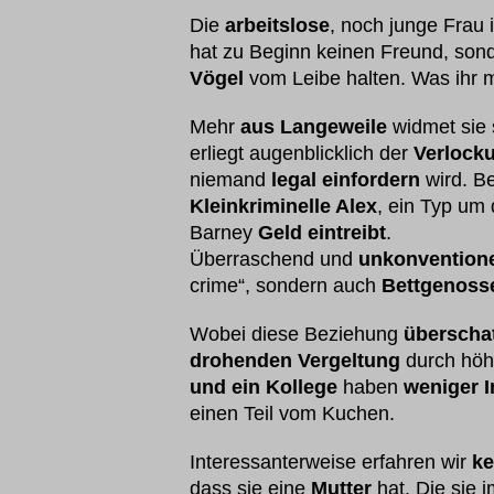
Die
arbeitslose
, noch junge Frau 
hat zu Beginn keinen Freund, son
Vögel
vom Leibe halten. Was ihr m
Mehr
aus Langeweile
widmet sie 
erliegt augenblicklich der
Verlock
niemand
legal einfordern
wird. B
Kleinkriminelle Alex
, ein Typ um 
Barney
Geld eintreibt
.
Überraschend und
unkonventione
crime“, sondern auch
Bettgenoss
Wobei diese Beziehung
überschat
drohenden Vergeltung
durch höh
und ein Kollege
haben
weniger I
einen Teil vom Kuchen.
Interessanterweise erfahren wir
ke
dass sie eine
Mutter
hat. Die sie i