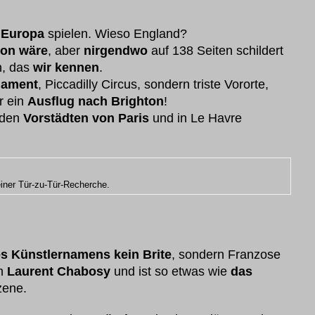
n Europa
spielen. Wieso England?
on wäre
, aber
nirgendwo
auf 138 Seiten schildert
, das
wir kennen
.
iament
, Piccadilly Circus, sondern triste Vororte,
r ein
Ausflug nach Brighton
!
 den
Vorstädten von Paris
und in Le Havre
iner Tür-zu-Tür-Recherche.
es Künstlernamens kein Brite
, sondern Franzose
ch
Laurent Chabosy
und ist so etwas wie
das
zene.