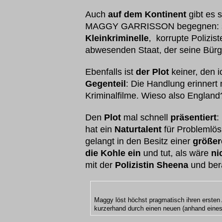
Auch
auf dem Kontinent
gibt es 
MAGGY GARRISSON begegnen: sin
Kleinkriminelle
, korrupte Polizis
abwesenden Staat, der seine Bür
Ebenfalls ist
der Plot
keiner, den i
Gegenteil
: Die Handlung erinnert
Kriminalfilme. Wieso also England
Den
Plot
mal schnell
präsentiert
:
hat ein
Naturtalent
für Problemlös
gelangt in den Besitz einer
größe
die Kohle ein
und tut, als wäre
ni
mit der
Polizistin Sheena
und ber
Maggy löst höchst pragmatisch ihren ersten 
kurzerhand durch einen neuen (anhand eines 