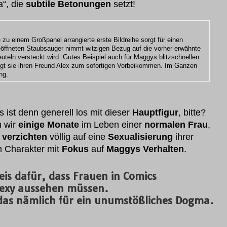
“, die
subtile Betonungen
setzt!
 zu einem Großpanel arrangierte erste Bildreihe sorgt für einen
öffneten Staubsauger nimmt witzigen Bezug auf die vorher erwähnte
teln versteckt wird. Gutes Beispiel auch für Maggys blitzschnellen
wegt sie ihren Freund Alex zum sofortigen Vorbeikommen. Im Ganzen
ng.
s ist denn generell los mit dieser
Hauptfigur
, bitte?
 wir
einige Monate
im Leben einer
normalen Frau
,
y
verzichten
völlig auf eine
Sexualisierung
ihrer
en Charakter mit
Fokus
auf
Maggys Verhalten
.
is dafür, dass Frauen in Comics
sexy aussehen müssen.
das nämlich für ein unumstößliches Dogma.