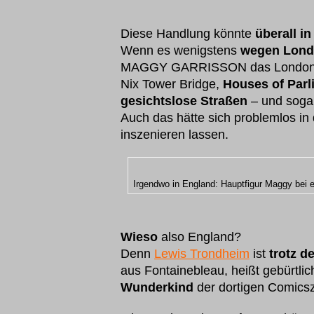
Diese Handlung könnte
überall i
Wenn es wenigstens
wegen Lond
MAGGY GARRISSON das London
Nix Tower Bridge,
Houses of Parl
gesichtslose Straßen
– und soga
Auch das hätte sich problemlos in
inszenieren lassen.
Irgendwo in England: Hauptfigur Maggy bei e
Wieso
also England?
Denn
Lewis Trondheim
ist
trotz d
aus Fontainebleau, heißt gebürtli
Wunderkind
der dortigen Comics