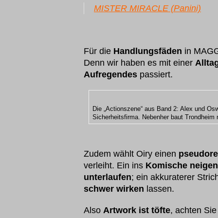
MISTER MIRACLE (Panini)
Für die
Handlungsfäden
in MAG
Denn wir haben es mit einer
Allta
Aufregendes
passiert.
Die „Actionszene“ aus Band 2: Alex und Osw
Sicherheitsfirma. Nebenher baut Trondheim n
Zudem wählt Oiry einen
pseudorea
verleiht. Ein ins
Komische neigen
unterlaufen
; ein akkuraterer Stri
schwer wirken
lassen.
Also
Artwork ist töfte
, achten Si