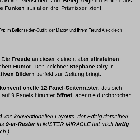
traktiven Menschen. Zum
Beleg
zeige ich Seite 1 aus
ge Funken
aus allen drei Prämissen zieht:
 Typ im Ballonseiden-Outfit, der Maggy und ihrem Freund Alex gleich
: Die
Freude
an dieser kleinen, aber
ultrafeinen
schen Humor
. Den Zeichner
Stéphane Oiry
in
ktiven Bildern
perfekt zur Geltung bringt.
konventionelle 12-Panel-Seitenraster
, das sich
s auf 9 Panels hinunter
öffnet
, aber nie durchbrochen
d
von konventionellen Layouts, der Erfolg derselben
as
9-er-Raster
in MISTER MIRACLE hat mich
fertig
ch.)