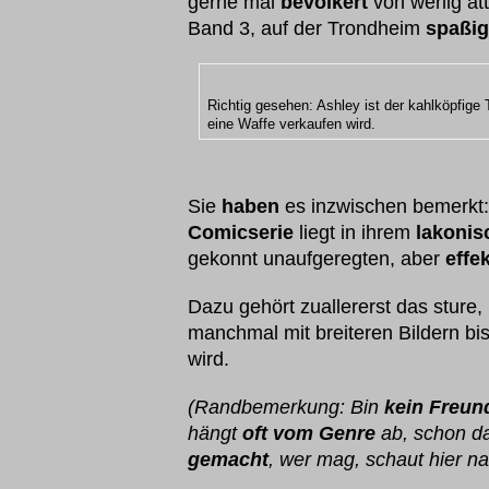
gerne mal
bevölkert
von wenig at
Band 3, auf der Trondheim
spaßi
Richtig gesehen: Ashley ist der kahlköpfige
eine Waffe verkaufen wird.
Sie
haben
es inzwischen bemerkt
Comicserie
liegt in ihrem
lakoni
gekonnt unaufgeregten, aber
effe
Dazu gehört zuallererst das sture,
manchmal mit breiteren Bildern bi
wird.
(Randbemerkung: Bin
kein Freun
hängt
oft vom Genre
ab, schon d
gemacht
, wer mag, schaut hier na