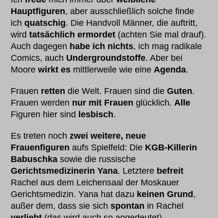
Hauptfiguren
, aber ausschließlich solche finde
ich
quatschig
. Die Handvoll Männer, die auftritt,
wird
tatsächlich ermordet
(achten Sie mal drauf).
Auch dagegen
habe ich nichts
, ich mag radikale
Comics, auch
Undergroundstoffe
. Aber bei
Moore
wirkt es
mittlerweile wie eine
Agenda
.
Frauen
retten
die Welt. Frauen sind die
Guten
.
Frauen werden
nur mit Frauen
glücklich.
Alle
Figuren hier sind
lesbisch
.
Es treten noch
zwei weitere, neue
Frauenfiguren
aufs Spielfeld: Die
KGB-Killerin
Babuschka
sowie die russische
Gerichtsmedizinerin Yana
. Letztere
befreit
Rachel aus dem Leichensaal der Moskauer
Gerichtsmedizin. Yana hat dazu
keinen Grund
,
außer dem, dass sie sich
spontan
in Rachel
verliebt
(das wird auch so angedeutet).