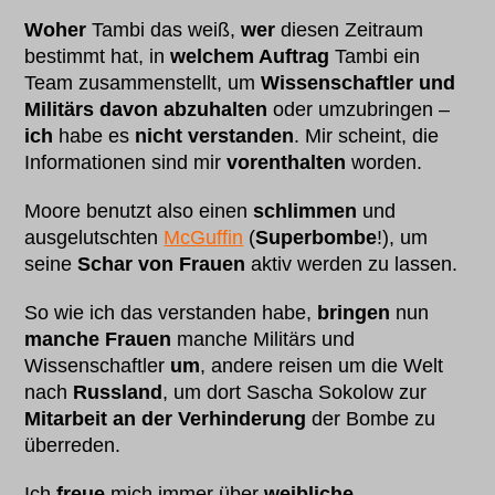
Woher
Tambi das weiß,
wer
diesen Zeitraum
bestimmt hat, in
welchem Auftrag
Tambi ein
Team zusammenstellt, um
Wissenschaftler und
Militärs davon abzuhalten
oder umzubringen –
ich
habe es
nicht verstanden
. Mir scheint, die
Informationen sind mir
vorenthalten
worden.
Moore benutzt also einen
schlimmen
und
ausgelutschten
McGuffin
(
Superbombe
!), um
seine
Schar von Frauen
aktiv werden zu lassen.
So wie ich das verstanden habe,
bringen
nun
manche Frauen
manche Militärs und
Wissenschaftler
um
, andere reisen um die Welt
nach
Russland
, um dort Sascha Sokolow zur
Mitarbeit an der Verhinderung
der Bombe zu
überreden.
Ich
freue
mich immer über
weibliche