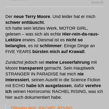
Moore
Der
neue Terry Moore
. Und leider hat er mich
schwer enttäuscht
.
Ich hatte sein letztes Werk, MOTOR GIRL,
gelesen – was sich als echte
Hier-rein-da-raus-
Lektüre
erwies. Diesmal ist es
nicht so
belanglos
, es ist
schlimmer
: Einige Dinge an
FIVE YEARS
bürsten mich auf Krawall
.
Zunächst jedoch sei
meine Leseerfahrung
mit
Moore
transparent
gemacht. Sein Hauptwerk
STRANGER IN PARADISE hat mich
nie
interessiert
, seinen Ausritt in die Science Fiction
mit ECHO
habe ich ausgelassen
, dafür
verehre
ich
seinen Horrorcomic RACHEL RISING, was ich
hier auch dokumentiert habe.
Tillmann liest: RACHEL RISING