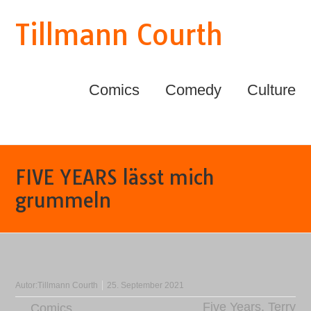
Tillmann Courth
Comics
Comedy
Culture
FIVE YEARS lässt mich
grummeln
Autor:
Tillmann Courth
25. September 2021
Five Years
,
Terry
Comics