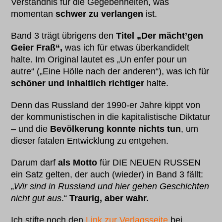
Verständnis für die Gegebenheiten, was
momentan
schwer zu verlangen
ist.
Band 3 trägt übrigens den
Titel „Der mächt’gen
Geier Fraß“,
was ich für etwas überkandidelt
halte. Im Original lautet es „Un enfer pour un
autre“ („Eine Hölle nach der anderen“), was ich für
schöner und inhaltlich richtiger
halte.
Denn das Russland der 1990-er Jahre kippt von
der kommunistischen in die kapitalistische Diktatur
– und die
Bevölkerung konnte nichts tun
, um
dieser fatalen Entwicklung zu entgehen.
Darum darf
als Motto
für DIE NEUEN RUSSEN
ein Satz gelten, der auch (wieder) in Band 3 fällt:
„
Wir sind in Russland und hier gehen Geschichten
nicht gut aus
.“
Traurig, aber wahr.
Ich stifte noch den
Link zur Verlagsseite
bei