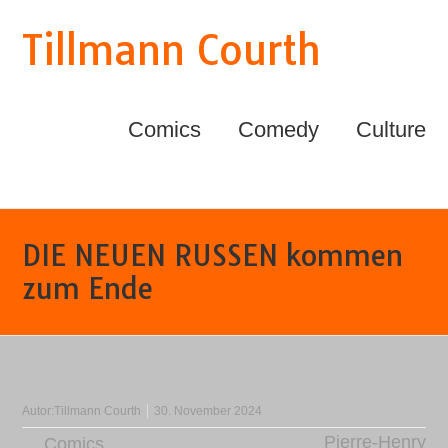
Tillmann Courth
Comics
Comedy
Culture
DIE NEUEN RUSSEN kommen
zum Ende
Autor:
Tillmann Courth
30. November 2024
Pierre-Henry
Comics