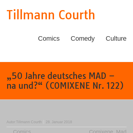
Tillmann Courth
Comics
Comedy
Culture
„50 Jahre deutsches MAD –
na und?“ (COMIXENE Nr. 122)
Autor:
Tillmann Courth
28. Januar 2018
Comics
Comixene
,
Mad