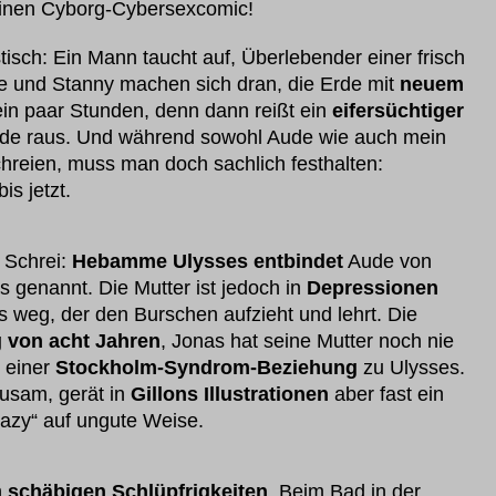
 einen Cyborg-Cybersexcomic!
tisch: Ein Mann taucht auf, Überlebender einer frisch
 und Stanny machen sich dran, die Erde mit
neuem
 ein paar Stunden, denn dann reißt ein
eifersüchtiger
ide raus. Und während sowohl Aude wie auch mein
schreien, muss man doch sachlich festhalten:
is jetzt.
 Schrei:
Hebamme Ulysses entbindet
Aude von
 genannt. Die Mutter ist jedoch in
Depressionen
s weg, der den Burschen aufzieht und lehrt. Die
 von acht Jahren
, Jonas hat seine Mutter noch nie
n einer
Stockholm-Syndrom-Beziehung
zu Ulysses.
ausam, gerät in
Gillons Illustrationen
aber fast ein
eazy“ auf ungute Weise.
n
schäbigen Schlüpfrigkeiten
. Beim Bad in der