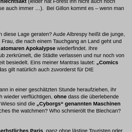
hlechtsakt
(leider hat Forest ihn nicht auch noch
se auch immer …). Bei Gillon kommt es – wenn man
iese Lage geraten? Aude Albrespy heißt die junge,
ge Frau, die nach einem Tauchgang an Land geht und
r atomaren Apokalypse
wiederfindet. Ihre
b zerkrümelt, die Städte verlassen und nur noch von
t besiedelt. Eins meiner Mantras lautet:
„Comics
das gilt natürlich auch zuvorderst für DIE
n in einer geschätzten Stunde heraufziehen, ihr
h wieder verflüchtigen,
ohne
dass die überlebende
 Wieso sind die
„Cyborgs“ genannten Maschinen
tches the watchmen? Who schmierölt the Blechcan?
erbstliches Paris
, ganz ohne lästige Touristen oder