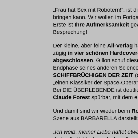
„Frau hat Sex mit Robotern!“, ist d
bringen kann. Wir wollen im Fortg
Erste ist
Ihre Aufmerksamkeit
ge
Besprechung!
Der kleine, aber feine
All-Verlag
ha
zügig
in vier schönen Hardcover
abgeschlossen
. Gillon schuf die
Endphase seines anderen Science F
SCHIFFBRÜCHIGEN DER ZEIT
(
„einen Klassiker der Space-Opera“
Bei DIE ÜBERLEBENDE ist deutli
Claude Forest
spürbar, mit dem 
Und damit sind wir wieder beim
Ro
Szene aus BARBARELLA darstellt
„Ich weiß, meiner Liebe haftet et