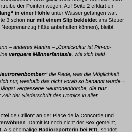
rtreibe der Pointen wegen. Auf Seite 2 erklärt ein
lang“ in einer Höhle
unter Wasser gefangen war.
eite 3 schon
nur mit einem Slip bekleidet
ans Steuer
en Neoprenanzug hätte anbehalten können), bleibt
, denn – anderes Mantra – „Comickultur ist Pin-up-
eine
verquere Männerfantasie
, wie sich bald
Neutronenbomben“
die Rede, was die Möglichkeit
 sich nur, weshalb das nicht vorab so benannt wurde –
n längst vergessene Neutronenbombe, die
nur
r Zeit der Niederschrift des Comics in aller
otel de Crillon“ an der Place de la Concorde und
verwöhnen
. Damit ist noch nicht der Sex gemeint,
t. Als ehemalige
Radioreporterin bei RTL
sendet