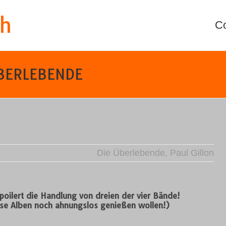
th
C
 ÜBERLEBENDE
Die Überlebende
,
Paul Gillon
spoilert die Handlung von dreien der vier Bände!
ese Alben noch ahnungslos genießen wollen!)