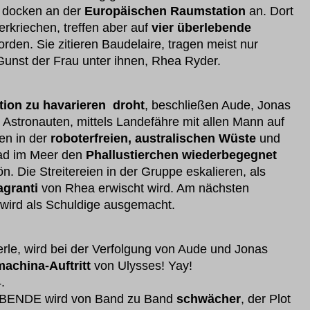
d docken an der
Europäischen Raumstation
an. Dort
erkriechen, treffen aber auf
vier überlebende
rden. Sie zitieren Baudelaire, tragen meist nur
unst der Frau unter ihnen, Rhea Ryder.
tion zu havarieren droht
, beschließen Aude, Jonas
 Astronauten, mittels Landefähre mit allen Mann auf
en in der
roboterfreien, australischen Wüste
und
Bad im Meer den
Phallustierchen wiederbegegnet
. Die Streitereien in der Gruppe eskalieren, als
lagranti
von Rhea erwischt wird. Am nächsten
ird als Schuldige ausgemacht.
 Kerle, wird bei der Verfolgung von Aude und Jonas
achina-Auftritt
von Ulysses! Yay!
.
BENDE wird von Band zu Band
schwächer
, der Plot