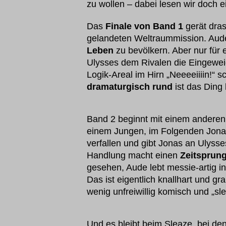
zu wollen – dabei lesen wir doch
Das
Finale von Band 1
gerät dras
gelandeten Weltraummission. Aude
Leben
zu bevölkern. Aber nur für
Ulysses dem Rivalen die Eingewe
Logik-Areal im Hirn „Neeeeiiiin!“ 
dramaturgisch rund
ist das Ding b
Band 2 beginnt mit einem anderen
einem Jungen, im Folgenden Jonas
verfallen und gibt Jonas an Ulysse
Handlung macht einen
Zeitsprung
gesehen, Aude lebt messie-artig i
Das ist eigentlich knallhart und gr
wenig unfreiwillig komisch und „sl
Und es bleibt beim Sleaze, bei de