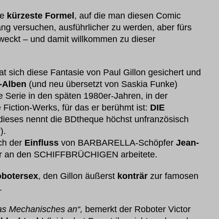
ie
kürzeste Formel
, auf die man diesen Comic
ang versuchen, ausführlicher zu werden, aber fürs
weckt – und damit willkommen zu dieser
t sich diese Fantasie von Paul Gillon gesichert und
-Alben
(und neu übersetzt von Saskia Funke)
se Serie in den späten 1980er-Jahren, in der
iction-Werks, für das er berühmt ist:
DIE
dieses nennt die BDtheque höchst unfranzösisch
).
ch der
Einfluss
von BARBARELLA-Schöpfer
Jean-
er an den SCHIFFBRÜCHIGEN arbeitete.
botersex
, den Gillon äußerst
konträr
zur famosen
.
was Mechanisches an“,
bemerkt der Roboter Victor