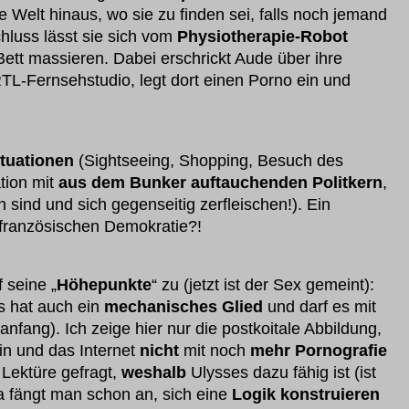
 Welt hinaus, wo sie zu finden sei, falls noch jemand
chluss lässt sie sich vom
Physiotherapie-Robot
ett massieren. Dabei erschrickt Aude über ihre
RTL-Fernsehstudio, legt dort einen Porno ein und
ituationen
(Sightseeing, Shopping, Besuch des
tion mit
aus dem Bunker auftauchenden Politkern
,
sind und sich gegenseitig zerfleischen!). Ein
 französischen Demokratie?!
 seine „
Höhepunkte
“ zu (jetzt ist der Sex gemeint):
 hat auch ein
mechanisches Glied
und darf es mit
anfang). Ich zeige hier nur die postkoitale Abbildung,
in und das Internet
nicht
mit noch
mehr Pornografie
 Lektüre gefragt,
weshalb
Ulysses dazu fähig ist (ist
a fängt man schon an, sich eine
Logik konstruieren