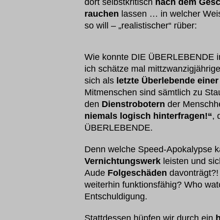
dort selbstkritisch
nach dem Gesc
rauchen
lassen … in welcher Wei
so will – „realistischer“ rüber:
Wie konnte DIE ÜBERLEBENDE in d
ich schätze mal mittzwanzigjähri
sich als
letzte Überlebende eine
Mitmenschen sind sämtlich zu Stau
den
Dienstrobotern
der Menschhei
niemals logisch hinterfragen!“
, 
ÜBERLEBENDE.
Denn welche Speed-Apokalypse kan
Vernichtungswerk
leisten und sic
Aude
Folgeschäden
davonträgt?!
weiterhin funktionsfähig? Who wa
Entschuldigung.
Stattdessen hüpfen wir durch ein
h