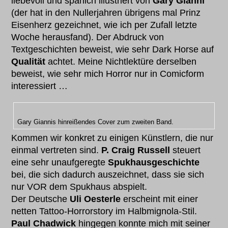
liebevoll und spärlich illustriert von
Gary Gianni
(der hat in den Nullerjahren übrigens mal Prinz
Eisenherz gezeichnet, wie ich per Zufall letzte
Woche herausfand). Der Abdruck von
Textgeschichten beweist, wie sehr Dark Horse auf
Qualität
achtet. Meine Nichtlektüre derselben
beweist, wie sehr mich Horror nur in Comicform
interessiert …
Gary Giannis hinreißendes Cover zum zweiten Band.
Kommen wir konkret zu einigen Künstlern, die nur
einmal vertreten sind.
P. Craig Russell
steuert
eine sehr unaufgeregte
Spukhausgeschichte
bei, die sich dadurch auszeichnet, dass sie sich
nur VOR dem Spukhaus abspielt.
Der Deutsche
Uli Oesterle
erscheint mit einer
netten Tattoo-Horrorstory im Halbmignola-Stil.
Paul Chadwick
hingegen konnte mich mit seiner