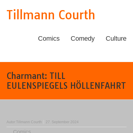
Tillmann Courth
Comics
Comedy
Culture
Charmant: TILL
EULENSPIEGELS HÖLLENFAHRT
Autor:
Tillmann Courth
27. September 2024
Comics