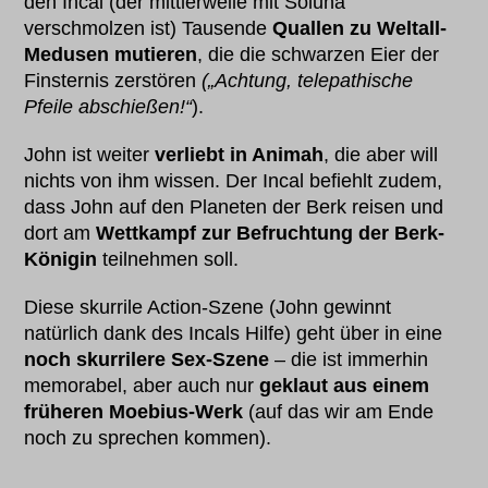
den Incal (der mittlerweile mit Soluna
verschmolzen ist) Tausende
Quallen zu Weltall-
Medusen mutieren
, die die schwarzen Eier der
Finsternis zerstören
(„Achtung, telepathische
Pfeile abschießen!“
).
John ist weiter
verliebt in Animah
, die aber will
nichts von ihm wissen. Der Incal befiehlt zudem,
dass John auf den Planeten der Berk reisen und
dort am
Wettkampf zur Befruchtung der Berk-
Königin
teilnehmen soll.
Diese skurrile Action-Szene (John gewinnt
natürlich dank des Incals Hilfe) geht über in eine
noch skurrilere Sex-Szene
– die ist immerhin
memorabel, aber auch nur
geklaut aus einem
früheren Moebius-Werk
(auf das wir am Ende
noch zu sprechen kommen).