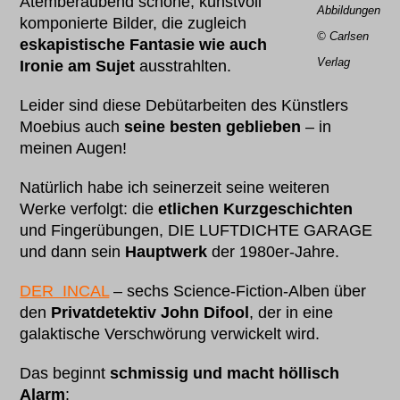
Atemberaubend schöne, kunstvoll
Abbildungen
komponierte Bilder, die zugleich
© Carlsen
eskapistische Fantasie wie auch
Verlag
Ironie am Sujet
ausstrahlten.
Leider sind diese Debütarbeiten des Künstlers
Moebius auch
seine besten geblieben
– in
meinen Augen!
Natürlich habe ich seinerzeit seine weiteren
Werke verfolgt: die
etlichen Kurzgeschichten
und Fingerübungen, DIE LUFTDICHTE GARAGE
und dann sein
Hauptwerk
der 1980er-Jahre.
DER INCAL
– sechs Science-Fiction-Alben über
den
Privatdetektiv John Difool
, der in eine
galaktische Verschwörung verwickelt wird.
Das beginnt
schmissig und macht höllisch
Alarm
: