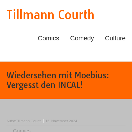
Tillmann Courth
Comics
Comedy
Culture
Wiedersehen mit Moebius:
Vergesst den INCAL!
Autor:
Tillmann Courth
16. November 2024
Comics