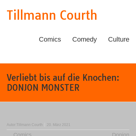
Tillmann Courth
Comics
Comedy
Culture
Verliebt bis auf die Knochen:
DONJON MONSTER
Autor:
Tillmann Courth
20. März 2021
Comics
Donjon