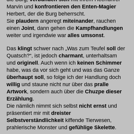
Marvin und
konfrontieren den Enten-Magier
Herbert, der die Burg beherrscht.
Sie
plaudern
angeregt
miteinander
, rauchen
einen
Joint
, dann gehen die
Kampfhandlungen
weiter und irgendwie war
alles umsonst
.
Das
klingt
schwer nach „Was zum Teufel
soll
der
Quatsch?“, ist jedoch
charmant
, unterhaltsam
und
originell
. Auch wenn ich
keinen Schimmer
habe, was da vor sich geht und was das Ganze
überhaupt soll
, so folge ich der Handlung doch
willig
und staune nicht nur über das
pralle
Artwork
, sondern auch über die
Chuzpe dieser
Erzählung
.
Die nämlich nimmt sich selbst
nicht ernst
und
präsentiert mir mit
dreister
Selbstverständlichkeit
kiffende Tierwesen,
prahlerische Monster und
gefühlige Skelette
.