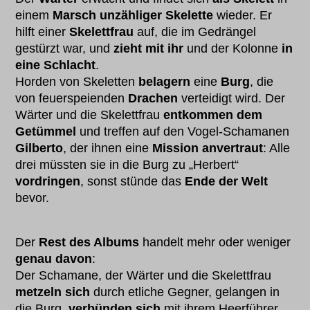
einem
Marsch unzähliger Skelette
wieder. Er
hilft einer
Skelettfrau
auf, die im Gedrängel
gestürzt war, und
zieht mit ihr
und der Kolonne
in
eine Schlacht
.
Horden von Skeletten
belagern
eine
Burg
, die
von feuerspeienden
Drachen
verteidigt wird. Der
Wärter und die Skelettfrau
entkommen dem
Getümmel
und treffen auf den Vogel-Schamanen
Gilberto
, der ihnen eine
Mission anvertraut
: Alle
drei müssten sie in die Burg zu „Herbert“
vordringen
, sonst stünde das
Ende der Welt
bevor.
Der
Rest des Albums
handelt mehr oder weniger
genau davon
:
Der Schamane, der Wärter und die Skelettfrau
metzeln sich
durch etliche Gegner, gelangen in
die Burg,
verbünden sich
mit ihrem Heerführer