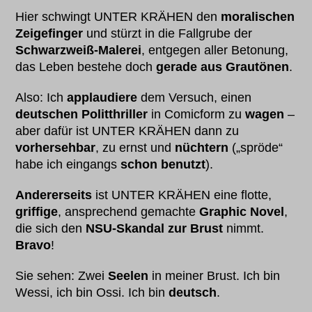
Hier schwingt UNTER KRÄHEN den
moralischen
Zeigefinger
und stürzt in die Fallgrube der
Schwarzweiß-Malerei
, entgegen aller Betonung,
das Leben bestehe doch
gerade aus Grautönen
.
Also: Ich
applaudiere
dem Versuch, einen
deutschen Politthriller
in Comicform zu
wagen
–
aber dafür ist UNTER KRÄHEN dann zu
vorhersehbar
, zu ernst und
nüchtern
(„spröde“
habe ich eingangs
schon benutzt
).
Andererseits
ist UNTER KRÄHEN eine flotte,
griffige
, ansprechend gemachte
Graphic Novel
,
die sich den
NSU-Skandal zur Brust
nimmt.
Bravo
!
Sie sehen: Zwei
Seelen
in meiner Brust. Ich bin
Wessi, ich bin Ossi. Ich bin
deutsch
.