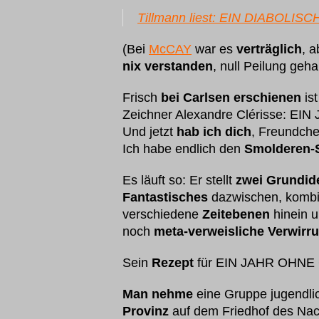
Tillmann liest: EIN DIABOL
(Bei
McCAY
war es
verträglich
, 
nix verstanden
, null Peilung geh
Frisch
bei Carlsen erschienen
is
Zeichner Alexandre Clérisse: 
Und jetzt
hab ich dich
, Freundche
Ich habe endlich den
Smolderen-
Es läuft so: Er stellt
zwei Grundid
Fantastisches
dazwischen, kombi
verschiedene
Zeitebenen
hinein u
noch
meta-verweisliche Verwirr
Sein
Rezept
für EIN JAHR OHN
Man nehme
eine Gruppe jugendli
Provinz
auf dem Friedhof des Nacht