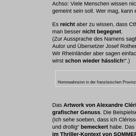
Achso: Viele Menschen wissen nic
gemeint sein soll. Wer mag, kann e
Es
reicht
aber zu wissen, dass Ct
man besser
nicht begegnet
.
(Zur Aussprache des Namens sagt
Autor und Übersetzer Josef Rother
Wir Rheinländer aber sagen einfac
wirst
schon wieder hässlich
!“.)
Horrorwahnsinn in der französischen Provin
Das
Artwork von
Alexandre Clér
grafischer Genuss
. Die Beispiels
(Ich sehe soeben, dass ich Clé
und drollig“
bemeckert
habe. Das 
im Thriller-Kontext von SOMME