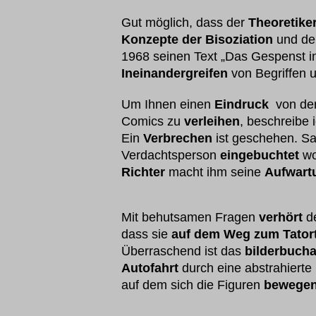
Gut möglich, dass der
Theoretike
Konzepte der Bisoziation
und de
1968 seinen Text „Das Gespenst i
Ineinandergreifen
von Begriffen 
Um Ihnen einen
Eindruck
von der
Comics zu
verleihen
, beschreibe 
Ein
Verbrechen
ist geschehen. Sa
Verdachtsperson
eingebuchtet
wo
Richter
macht ihm seine
Aufwart
Mit behutsamen Fragen
verhört
de
dass sie
auf dem
Weg zum Tator
Überraschend ist das
bilderbucha
Autofahrt
durch eine abstrahierte
auf dem sich die Figuren
bewege