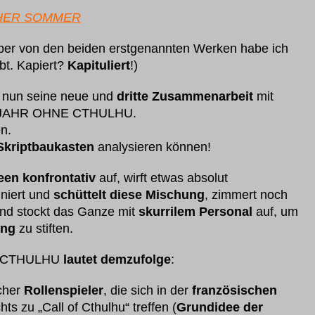
ISCHER SOMMER
aber von den beiden erstgenannten Werken habe ich
abt. Kapiert?
Kapituliert
!)
t nun seine neue und
dritte Zusammenarbeit
mit
EIN JAHR OHNE CTHULHU.
n.
Skriptbaukasten
analysieren können!
een konfrontativ
auf, wirft etwas absolut
niert und
schüttelt diese Mischung
, zimmert noch
nd stockt das Ganze mit
skurrilem Personal
auf, um
ung
zu stiften.
E CTHULHU
lautet demzufolge
:
cher
Rollenspieler
, die sich in der
französischen
s zu „Call of Cthulhu“ treffen (
Grundidee der