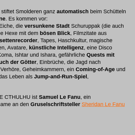
stiftet Smolderen ganz
automatisch
beim Schütteln
ne
. Es kommen vor:
 Eiche, die
versunkene Stadt
Schuruppak (die auch
die Hexe mit dem
bösen Blick
, Filmzitate aus
settenrecorder
, Tapes, Haschkultur, magische
en, Avatare,
künstliche Intelligenz
, eine Disco
ma, Ishtar und Ishara, gefährliche
Quests mit
uch der Götter
, Einbrüche, die Jagd nach
, Verhöre, Geheimkammern, ein
Coming-of-Age
und
 das Leben als
Jump-and-Run-Spiel
,
E CTHULHU ist
Samuel Le Fanu
, ein
Name an den
Gruselschriftsteller
Sheridan Le Fanu