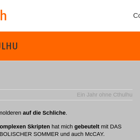
th
C
ULHU
Ein Jahr ohne Cthulhu
Smolderen
auf die Schliche
.
omplexen Skripten
hat mich
gebeutelt
mit DAS
ABOLISCHER SOMMER und auch McCAY.