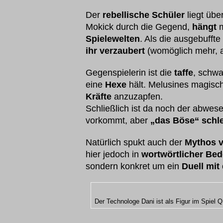
Der
rebellische Schüler
liegt übe
Mokick durch die Gegend,
hängt
m
Spielewelten
. Als die ausgebuffte
ihr verzaubert
(womöglich mehr, al
Gegenspielerin ist die
taffe
, schwa
eine
Hexe
hält. Melusines magische
Kräfte
anzuzapfen.
Schließlich ist da noch der abwe
vorkommt, aber
„das Böse“ schl
Natürlich spukt auch der
Mythos v
hier jedoch in
wortwörtlicher Be
sondern konkret um ein
Duell mi
Der Technologe Dani ist als Figur im Spiel