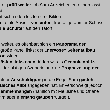
hter
prüft weiter
, ob Sam Anzeichen erkennen lässt,
st.
t sich in den letzten drei Bildern
n
: totale Ansicht von
unten
, frontal gerahmter Schuss
die Schulter
auf den Tatort.
 weiter, es offenbart sich ein
Panorama der
große Panel links; der
„nervöse“ Seitenaufbau
ion
wider.
kästen links oben
dürfen wir als
Gedankenblitze
 der blutigen Szenerie an eine
Prophezeiung der
rekter
Anschuldigung
in die Enge. Sam
gesteht
alsches Alibi
angegeben hat. Er verschweigt jedoch,
sammenhängen
(nämlich mit Melusine und Oriane
ihm aber
niemand glauben
würde!).