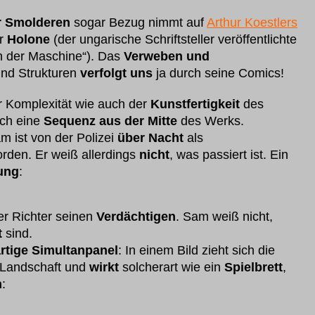
r Smolderen
sogar Bezug nimmt auf
Arthur Koestlers
r
Holone
(der ungarische Schriftsteller veröffentlichte
n der Maschine“). Das
Verweben und
und Strukturen
verfolgt uns
ja durch seine Comics!
 Komplexität wie auch der
Kunstfertigkeit
des
ich eine
Sequenz aus der Mitte
des Werks.
m ist von der Polizei
über Nacht
als
rden. Er weiß allerdings
nicht
, was passiert ist. Ein
ung
:
r Richter seinen
Verdächtigen
. Sam weiß nicht,
t
sind.
rtige Simultanpanel
: In einem Bild zieht sich die
 Landschaft und
wirkt
solcherart wie ein
Spielbrett
,
n
: