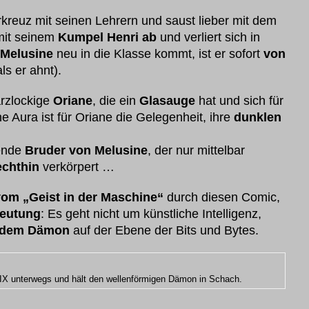
rkreuz mit seinen Lehrern und saust lieber mit dem
it seinem
Kumpel Henri ab
und verliert sich in
Melusine
neu in die Klasse kommt, ist er sofort
von
s er ahnt).
rzlockige
Oriane
, die ein
Glasauge
hat und sich für
 Aura ist für Oriane die Gelegenheit, ihre
dunklen
sende
Bruder von Melusine
, der nur mittelbar
echthin
verkörpert …
om „Geist in der Maschine“
durch diesen Comic,
deutung
: Es geht nicht um künstliche Intelligenz,
t dem Dämon
auf der Ebene der Bits und Bytes.
 QIX unterwegs und hält den wellenförmigen Dämon in Schach.