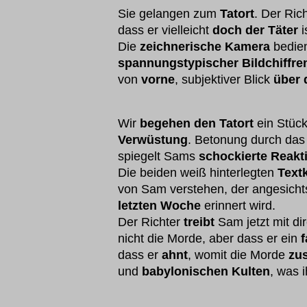
Sie gelangen zum
Tatort
. Der Ric
dass er vielleicht
doch der Täter
i
Die
zeichnerische Kamera
bedien
spannungstypischer Bildchiffre
von
vorne
, subjektiver Blick
über 
Wir
begehen den Tatort
ein Stück
Verwüstung
. Betonung durch das 
spiegelt Sams
schockierte Reakt
Die beiden weiß hinterlegten
Text
von Sam verstehen, der angesichts
letzten Woche
erinnert wird.
Der Richter
treibt
Sam jetzt mit di
nicht die Morde, aber dass er ein
f
dass er
ahnt
, womit die Morde
zu
und
babylonischen Kulten
, was 