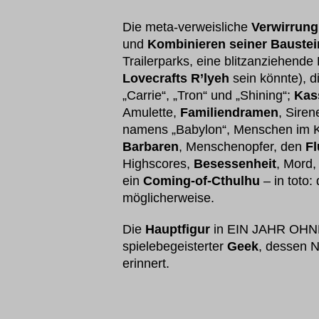
Die meta-verweisliche
Verwirrung
und
Kombinieren seiner Baustei
Trailerparks, eine blitzanziehende
Lovecrafts R’lyeh
sein könnte), 
„Carrie“, „Tron“ und „Shining“;
Kas
Amulette,
Familiendramen
, Siren
namens „Babylon“, Menschen im Ko
Barbaren
, Menschenopfer, den
Fl
Highscores,
Besessenheit
, Mord
ein
Coming-of-Cthulhu
– in toto:
möglicherweise.
Die
Hauptfigur
in EIN JAHR OHN
spielebegeisterter
Geek
, dessen 
erinnert.