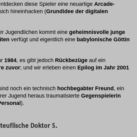
 entdecken diese Spieler eine neuartige
Arcade-
sich hineinhacken (
Grundidee der digitalen
 der Jugendlichen kommt eine
geheimnisvolle junge
iten
verfügt und eigentlich eine
babylonische Göttin
hr
1984
, es gibt jedoch
Rückbezüge
auf ein
re zuvor
; und wir erleben einen
Epilog im Jahr 2001
ind noch ein technisch
hochbegabter Freund
, ein
hrer Jugend heraus traumatisierte
Gegenspielerin
Personal
).
teuflische Doktor S.