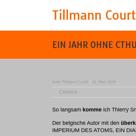
Tillmann Cour
EIN JAHR OHNE CTH
Autor:
Tillmann Courth
21. März 2020
Comics
So langsam
komme
ich Thierry 
Der belgische Autor mit den
überk
IMPERIUM DES ATOMS, EIN DI