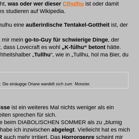
ht,
was oder wer dieser
Cthulhu
ist oder damit
s studieren auf Wikipedia.
hulhu eine
außerirdische Tentakel-Gottheit
ist, der
 mir mein
go-to-Guy für schwierige Dinge
, der
, dass Lovecraft es wohl
„K-fúlhu“ betont
hätte.
hheitshalber „
Tullhu
“, wie in „Tullhu, hol ma Bier, du
z: Die einäugige Oriane wandelt sich zum Monster.
isse
ist ein weiteres Mal nichts weniger als ein
eiten sprechen für sich.
risse beim DIABOLISCHEN SOMMER als zu „blumig
habe ich inzwischen
abgelegt
. Vielleicht hat es mich
R
auch mehr irritiert. Das
Horrorgenre
scheint mir