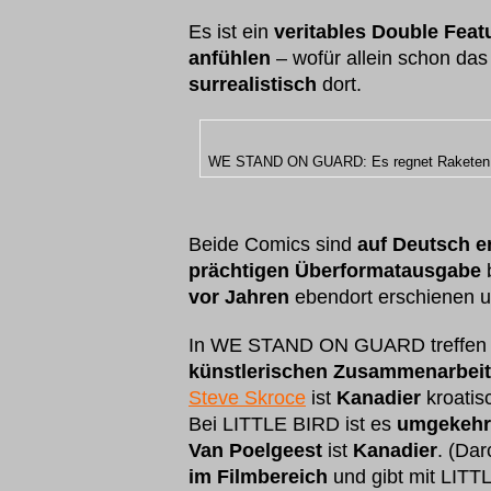
Es ist ein
veritables Double Feat
anfühlen
– wofür allein schon da
surrealistisch
dort.
WE STAND ON GUARD: Es regnet Raketen be
Beide Comics sind
auf Deutsch e
prächtigen Überformatausgabe
vor Jahren
ebendort erschienen u
In WE STAND ON GUARD treffen 
künstlerischen Zusammenarbeit
Steve Skroce
ist
Kanadier
kroatis
Bei LITTLE BIRD ist es
umgekehr
Van Poelgeest
ist
Kanadier
. (Dar
im Filmbereich
und gibt mit LITT