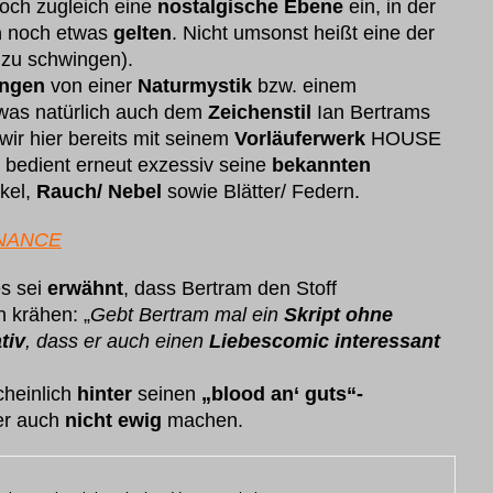
doch zugleich eine
nostalgische Ebene
ein, in der
n
noch etwas
gelten
. Nicht umsonst heißt eine der
e zu schwingen).
ungen
von einer
Naturmystik
bzw. einem
 was natürlich auch dem
Zeichenstil
Ian Bertrams
wir hier bereits mit seinem
Vorläuferwerk
HOUSE
, bedient erneut exzessiv seine
bekannten
kel,
Rauch/ Nebel
sowie Blätter/ Federn.
ENANCE
s sei
erwähnt
, dass Bertram den Stoff
n krähen: „
Gebt Bertram mal ein
Skript ohne
tiv
, dass er auch einen
Liebescomic interessant
heinlich
hinter
seinen
„blood an‘ guts“-
er auch
nicht ewig
machen.