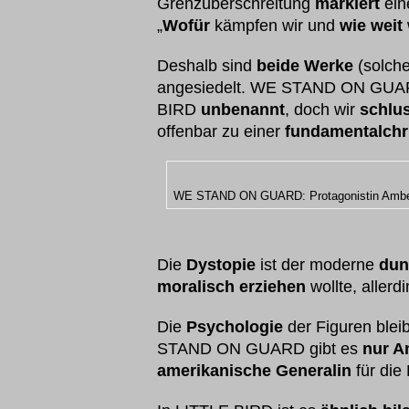
Grenzüberschreitung
markiert
ein
„
Wofür
kämpfen wir und
wie weit
Deshalb sind
beide Werke
(solche
angesiedelt. WE STAND ON GU
BIRD
unbenannt
, doch wir
schlu
offenbar zu einer
fundamentalchri
WE STAND ON GUARD: Protagonistin Amber i
Die
Dystopie
ist der moderne
dun
moralisch erziehen
wollte, allerdi
Die
Psychologie
der Figuren bleib
STAND ON GUARD gibt es
nur A
amerikanische Generalin
für die