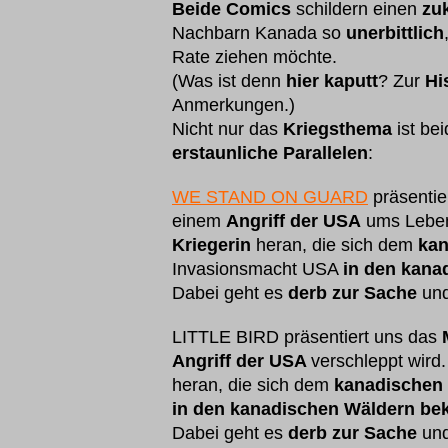
Beide Comics
schildern einen
zu
Nachbarn Kanada so
unerbittlich
Rate ziehen möchte.
(Was ist denn
hier kaputt
? Zur
Hi
Anmerkungen.)
Nicht nur das
Kriegsthema
ist be
erstaunliche Parallelen
:
WE STAND ON GUARD
präsentie
einem
Angriff der USA
ums Leben
Kriegerin
heran, die sich dem
kan
Invasionsmacht USA
in den
kana
Dabei geht es
derb zur Sache
und
LITTLE BIRD präsentiert uns das
Angriff der USA
verschleppt wird.
heran, die sich dem
kanadischen
in den kanadischen Wäldern be
Dabei geht es
derb zur Sache
und