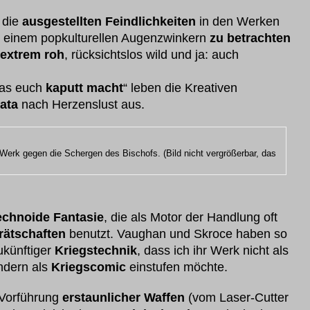
 die
ausgestellten Feindlichkeiten
in den Werken
 einem popkulturellen Augenzwinkern
zu betrachten
extrem roh
, rücksichtslos wild und ja: auch
was euch
kaputt macht
“ leben die Kreativen
ata
nach Herzenslust aus.
s Werk gegen die Schergen des Bischofs. (Bild nicht vergrößerbar, das
echnoide Fantasie
, die als Motor der Handlung oft
rätschaften
benutzt. Vaughan und Skroce haben so
künftiger
Kriegstechnik
, dass ich ihr Werk nicht als
ndern als
Kriegscomic
einstufen möchte.
 Vorführung
erstaunlicher Waffen
(vom Laser-Cutter