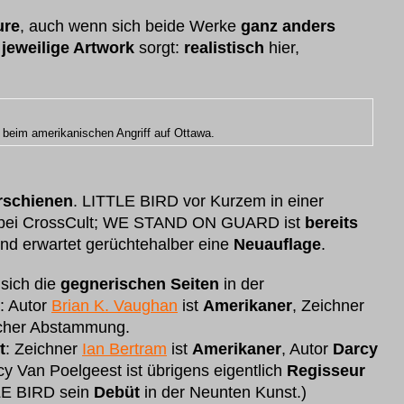
ure
, auch wenn sich beide Werke
ganz anders
s
jeweilige Artwork
sorgt:
realistisch
hier,
im amerikanischen Angriff auf Ottawa.
rschienen
. LITTLE BIRD vor Kurzem in einer
bei CrossCult; WE STAND ON GUARD ist
bereits
nd erwartet gerüchtehalber eine
Neuauflage
.
sich die
gegnerischen Seiten
in der
: Autor
Brian K. Vaughan
ist
Amerikaner
, Zeichner
cher Abstammung.
t
: Zeichner
Ian Bertram
ist
Amerikaner
, Autor
Darcy
cy Van Poelgeest ist übrigens eigentlich
Regisseur
LE BIRD sein
Debüt
in der Neunten Kunst.)