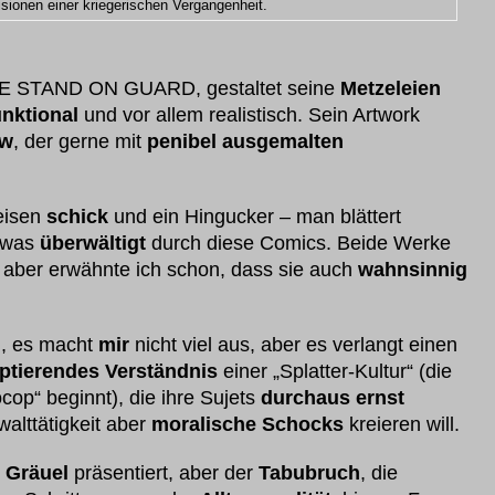
isionen einer kriegerischen Vergangenheit.
 WE STAND ON GUARD, gestaltet seine
Metzeleien
unktional
und vor allem realistisch. Sein Artwork
ow
, der gerne mit
penibel ausgemalten
weisen
schick
und ein Hingucker – man blättert
etwas
überwältigt
durch diese Comics. Beide Werke
aber erwähnte ich schon, dass sie auch
wahnsinnig
, es macht
mir
nicht viel aus, aber es verlangt einen
ptierendes Verständnis
einer „Splatter-Kultur“ (die
cop“ beginnt), die ihre Sujets
durchaus ernst
alttätigkeit aber
moralische Schocks
kreieren will.
 Gräuel
präsentiert, aber der
Tabubruch
, die