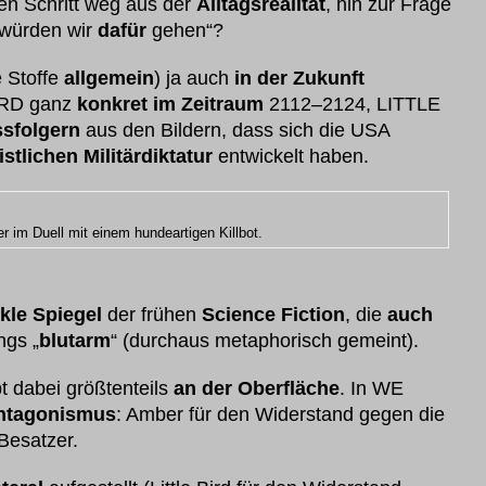
en Schritt weg aus der
Alltagsrealität
, hin zur Frage
würden wir
dafür
gehen“?
 Stoffe
allgemein
) ja auch
in der Zukunft
ARD ganz
konkret im Zeitraum
2112–2124, LITTLE
ssfolgern
aus den Bildern, dass sich die USA
stlichen Militärdiktatur
entwickelt haben.
m Duell mit einem hundeartigen Killbot.
kle Spiegel
der frühen
Science Fiction
, die
auch
ngs „
blutarm
“ (durchaus metaphorisch gemeint).
t dabei größtenteils
an der Oberfläche
. In WE
ntagonismus
: Amber für den Widerstand gegen die
 Besatzer.