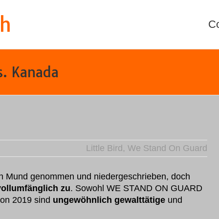
th
C
s. Kanada
Little Bird
,
We Stand On Guard
n den Mund genommen und niedergeschrieben, doch
vollumfänglich zu
. Sowohl WE STAND ON GUARD
von 2019 sind
ungewöhnlich gewalttätige
und