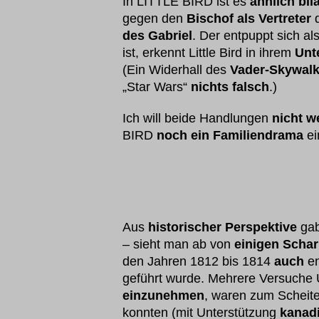
In LITTLE BIRD ist es
ähnlich bila
gegen den
Bischof als Vertreter
d
des Gabriel
. Der entpuppt sich als
ist, erkennt Little Bird in ihrem
Unt
(Ein Widerhall des
Vader-Skywal
„Star Wars“
nichts falsch
.)
Ich will beide Handlungen
nicht w
BIRD
noch ein Familiendrama
ei
Aus
historischer Perspektive
ga
– sieht man ab von
einigen Scha
den Jahren 1812 bis 1814
auch
en
geführt wurde. Mehrere Versuche 
einzunehmen
, waren zum Scheiter
konnten (mit Unterstützung
kanadi