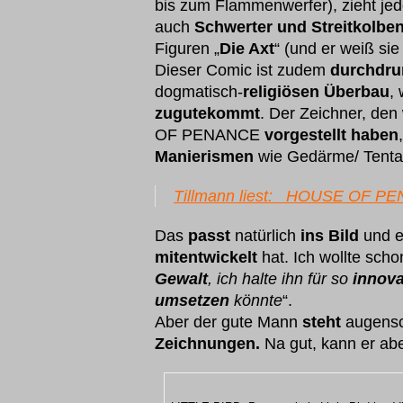
bis zum Flammenwerfer), zieht je
auch
Schwerter und Streitkolbe
Figuren „
Die Axt
“ (und er weiß si
Dieser Comic ist zudem
durchdr
dogmatisch-
religiösen Überbau
,
zugutekommt
. Der Zeichner, den 
OF PENANCE
vorgestellt haben
Manierismen
wie Gedärme/ Tenta
Tillmann liest: HOUSE OF P
Das
passt
natürlich
ins Bild
und e
mitentwickelt
hat. Ich wollte scho
Gewalt
, ich halte ihn für so
innova
umsetzen
könnte
“.
Aber der gute Mann
steht
augensc
Zeichnungen.
Na gut, kann er ab