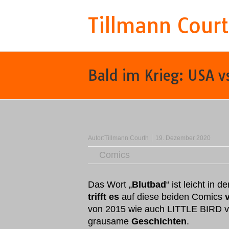
Tillmann Cour
Bald im Krieg: USA v
Autor:
Tillmann Courth
19. Dezember 2020
Comics
Das Wort „
Blutbad
“ ist leicht i
trifft es
auf diese beiden Comics
von 2015 wie auch LITTLE BIRD 
grausame
Geschichten
.