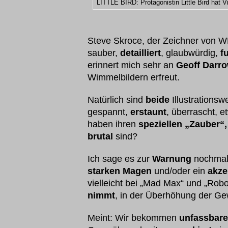
LITTLE BIRD: Protagonistin Little Bird hat V
Steve Skroce, der Zeichner von
sauber,
detailliert
, glaubwürdig,
f
erinnert mich sehr an
Geoff Darr
Wimmelbildern erfreut.
Natürlich sind
beide
Illustrations
gespannt,
erstaunt
, überrascht, 
haben ihren
speziellen „Zauber“,
brutal
sind?
Ich sage es zur
Warnung
nochmal
starken Magen
und/oder ein
akze
vielleicht bei „Mad Max“ und „Robo
nimmt
, in der Überhöhung der Gew
Meint: Wir bekommen
unfassbare