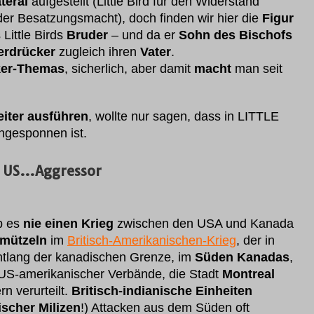
teral
aufgestellt (Little Bird für den Widerstand
er Besatzungsmacht), doch finden wir hier die
Figur
 Little Birds
Bruder
– und da er
Sohn des Bischofs
erdrücker
zugleich ihren
Vater
.
ker-Themas
, sicherlich, aber damit
macht
man seit
eiter ausführen
, wollte nur sagen, dass in LITTLE
ngesponnen ist.
US…Aggressor
b es
nie einen Krieg
zwischen den USA und Kanada
rmützeln
im
Britisch-Amerikanischen-Krieg
, der in
tlang der kanadischen Grenze, im
Süden Kanadas
,
US-amerikanischer Verbände, die Stadt
Montreal
n verurteilt.
Britisch-indianische Einheiten
scher Milizen
!) Attacken aus dem Süden oft