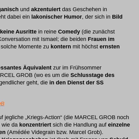
ganisch
und
akzentuiert
das Geschehen in
eht dabei ein
lakonischer Humor
, der sich in
Bild
keine Ausritte
in reine
Comedy
(die zunächst
Konversation mit Ismael; die beiden
Frauen im
g, solche Momente zu
kontern
mit höchst
ernsten
essantes Äquivalent
zur im Frühsommer
ARCEL GROB (wo es um die
Schlusstage des
gendlicher geht, die
in den Dienst der SS
OB
f jegliche „Kriegs-Action“ (die MARCEL GROB noch
r wie da
konzentriert
sich die Handlung auf
einzelne
en
(Amédée Videgrain bzw. Marcel Grob).