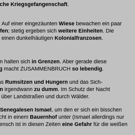
che Kriegsgefangenschaft
.
 Auf einer eingezäunten
Wiese
bewachen ein paar
fen
; stetig ergeben sich
weitere Einheiten
. Die
einen dunkelhäutigen
Kolonialfranzosen
.
n halten sich
in Grenzen
. Aber gerade diese
g
macht ZUSAMMENBRUCH
so lebendig
.
das
Rumsitzen und Hungern
und das Sich-
en
irgendwann
zu dumm
. Im Schutz der Nacht
über Landstraßen und durch Wälder.
 Senegalesen Ismael
, um den er sich ein bisschen
cht in einem
Bauernhof
unter (Ismael allerdings nur
ensch ist in diesen Zeiten
eine Gefahr
für die weißen