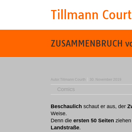
Tillmann Cour
ZUSAMMENBRUCH von
Autor:
Tillmann Courth
30. November 2019
Comics
Beschaulich
schaut er aus, der
Z
Weise.
Denn die
ersten 50 Seiten
ziehen 
Landstraße
.