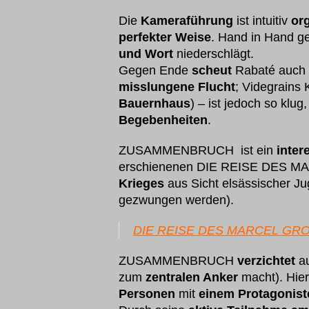
Die
Kameraführung
ist intuitiv
or
perfekter Weise
. Hand in Hand g
und Wort
niederschlägt.
Gegen Ende
scheut
Rabaté auch
misslungene Flucht
; Videgrains 
Bauernhaus
) – ist jedoch so klu
Begebenheiten
.
ZUSAMMENBRUCH ist ein
inter
erschienenen DIE REISE DES M
Krieges
aus Sicht elsässischer Ju
gezwungen werden).
DIE REISE DES MARCEL GR
ZUSAMMENBRUCH
verzichtet
au
zum
zentralen Anker
macht). Hie
Personen
mit
einem Protagonist