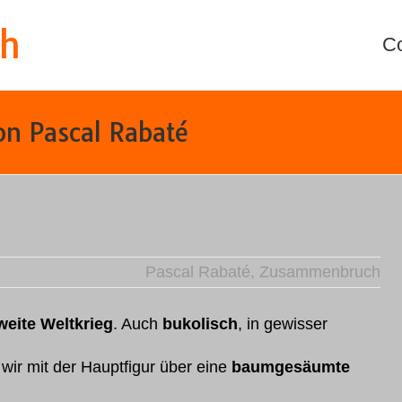
th
C
 Pascal Rabaté
Pascal Rabaté
,
Zusammenbruch
weite Weltkrieg
. Auch
bukolisch
, in gewisser
wir mit der Hauptfigur über eine
baumgesäumte