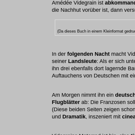
Amédée Videgrain ist
abkommand
die Nachhut vorüber ist, dann vers
(Da dieses Buch in einem Kleinformat gedruc
In der
folgenden Nacht
macht Vid
seiner
Landsleute
: Als er sich u
ihn drei ebenfalls dort lagernde B
Auftauchens von Deutschen mit e
Am Morgen nimmt ihn ein
deutsch
Flugblätter
ab: Die Franzosen sol
(Diese beiden Seiten zeigen schon
und
Dramatik
, inszeniert mit
cine