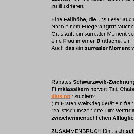
zu illustrieren.
Eine
Fallhöhe
, die uns Leser auc
Nach einem
Fliegerangriff
tauche
Gras
auf
, ein surrealer Moment vo
eine Frau
in einer Blutlache
, ein
Auch
das
ein
surrealer Moment
v
Rabates
Schwarzweiß-Zeichnun
Filmklassikern
hervor: Tati, Cha
Illusion
“
studiert?
(Im Ersten Weltkrieg gerät ein fra
realistisch inszenierte Film
verzich
zwischenmenschlichen Alltäglic
ZUSAMMENBRUCH fühlt sich
sch