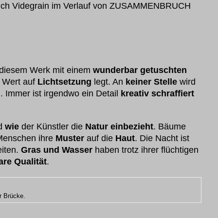
 auch Videgrain im Verlauf von ZUSAMMENBRUCH
 diesem Werk mit einem
wunderbar getuschten
l Wert auf
Lichtsetzung
legt. An
keiner Stelle
wird
g
. Immer ist irgendwo ein Detail
kreativ schraffiert
nd
wie
der Künstler die
Natur einbezieht
. Bäume
enschen ihre
Muster
auf die
Haut
. Die Nacht ist
iten.
Gras und Wasser
haben trotz ihrer flüchtigen
re Qualität
.
r Brücke.