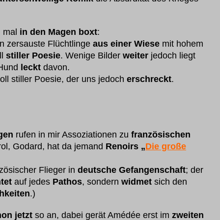
h mal
in den Magen boxt
:
n zersauste Flüchtlinge
aus einer Wiese
mit hohem
ll
stiller Poesie
. Wenige Bilder
weiter
jedoch liegt
 Hund
leckt
davon.
oll stiller Poesie, der uns jedoch
erschreckt
.
gen
rufen in mir Assoziationen zu
französischen
brol, Godard, hat da jemand
Renoirs „
Die große
nzösischer Flieger in
deutsche Gefangenschaft
; der
tet
auf jedes
Pathos
, sondern
widmet
sich den
hkeiten
.)
on jetzt
so an, dabei gerät Amédée erst im
zweiten