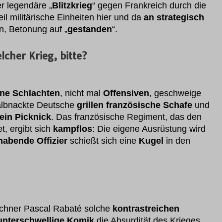
er legendäre „
Blitzkrieg
“ gegen Frankreich durch die
il militärische Einheiten hier und da
an strategisch
, Betonung auf „
gestanden
“.
lcher Krieg, bitte?
ine Schlachten
, nicht mal
Offensiven
, geschweige
albnackte Deutsche
grillen französische Schafe
und
ein Picknick
. Das französische Regiment, das den
, ergibt sich
kampflos
: Die eigene Ausrüstung wird
habende Offizier
schießt sich eine
Kugel
in den
chner Pascal Rabaté solche
kontrastreichen
unterschwellige Komik
die Absurdität des Krieges