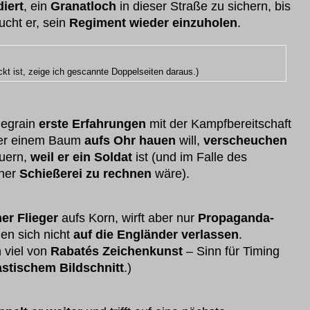
iert
, ein
Granatloch
in dieser Straße zu sichern, bis
ucht er, sein
Regiment wieder einzuholen
.
kt ist, zeige ich gescannte Doppelseiten daraus.)
egrain
erste Erfahrungen
mit der Kampfbereitschaft
nter einem Baum
aufs Ohr hauen
will,
verscheuchen
auern,
weil er ein Soldat
ist (und im Falle des
iner
Schießerei zu rechnen
wäre).
er Flieger
aufs Korn, wirft aber nur
Propaganda-
len sich nicht
auf die Engländer verlassen
.
 viel von
Rabatés Zeichenkunst
– Sinn für Timing
astischem Bildschnitt
.)