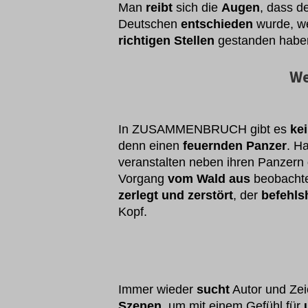
Man
reibt
sich die
Augen
, dass d
Deutschen
entschieden
wurde, we
richtigen Stellen
gestanden haben
We
In ZUSAMMENBRUCH gibt es
ke
denn einen
feuernden Panzer
. H
veranstalten neben ihren Panzern
Vorgang
vom Wald aus
beobachtet
zerlegt und zerstört
, der
befehls
Kopf.
Immer wieder
sucht
Autor und Zei
Szenen
, um mit einem Gefühl für