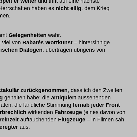
ippelt er weiter
und trifft auf eine nächste
 Herrschaften haben es
nicht eilig
, dem Krieg
men.
mmt
Gelegenheiten
wahr.
 viel von
Rabatés Wortkunst
– hintersinnige
nischen Dialogen
, übertragen übrigens von
ktakulär zurückgenommen
, dass ich den Zweiten
eg
gehalten habe: die
antiquiert
aussehenden
daten, die ländliche Stimmung
fernab jeder Front
rbrechlich
wirkenden
Fahrzeuge
(eines davon von
reinzelt
auftauchenden
Flugzeuge
– in Filmen sah
eregter
aus.