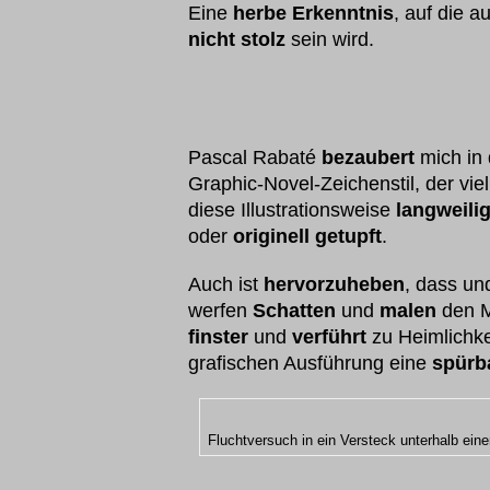
Eine
herbe Erkenntnis
, auf die
nicht stolz
sein wird.
Pascal Rabaté
bezaubert
mich in
Graphic-Novel-Zeichenstil, der vie
diese Illustrationsweise
langweili
oder
originell getupft
.
Auch ist
hervorzuheben
, dass u
werfen
Schatten
und
malen
den M
finster
und
verführt
zu Heimlichke
grafischen Ausführung eine
spürba
Fluchtversuch in ein Versteck unterhalb eine