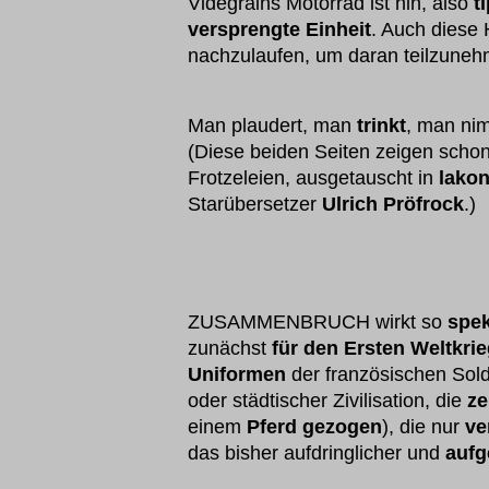
Videgrains Motorrad ist hin, also
t
versprengte Einheit
. Auch diese
nachzulaufen, um daran teilzuneh
Man plaudert, man
trinkt
, man ni
(Diese beiden Seiten zeigen schon
Frotzeleien, ausgetauscht in
lako
Starübersetzer
Ulrich Pröfrock
.)
ZUSAMMENBRUCH wirkt so
spe
zunächst
für den Ersten Weltkri
Uniformen
der französischen Sol
oder städtischer Zivilisation, die
ze
einem
Pferd gezogen
), die nur
ve
das bisher aufdringlicher und
aufg