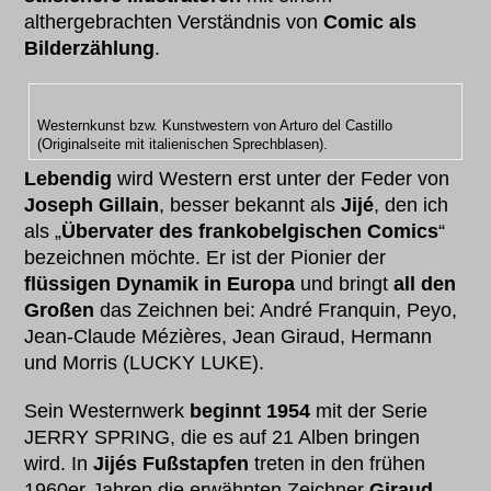
althergebrachten Verständnis von
Comic als
Bilderzählung
.
Westernkunst bzw. Kunstwestern von Arturo del Castillo
(Originalseite mit italienischen Sprechblasen).
Lebendig
wird Western erst unter der Feder von
Joseph Gillain
, besser bekannt als
Jijé
, den ich
als „
Übervater des frankobelgischen Comics
“
bezeichnen möchte. Er ist der Pionier der
flüssigen Dynamik in Europa
und bringt
all den
Großen
das Zeichnen bei: André Franquin, Peyo,
Jean-Claude Mézières, Jean Giraud, Hermann
und Morris (LUCKY LUKE).
Sein Westernwerk
beginnt 1954
mit der Serie
JERRY SPRING, die es auf 21 Alben bringen
wird. In
Jijés Fußstapfen
treten in den frühen
1960er-Jahren die erwähnten Zeichner
Giraud