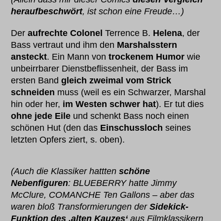
heraufbeschwört
, ist schon eine Freude…)
Der
aufrechte Colonel
Terrence B.
Helena
, der
Bass vertraut und ihm den
Marshalsstern
ansteckt
. Ein Mann von
trockenem Humor
wie
unbeirrbarer Dienstbeflissenheit, der Bass im
ersten Band
gleich zweimal vom Strick
schneiden
muss (weil es ein Schwarzer, Marshal
hin oder her,
im Westen schwer hat
). Er tut dies
ohne jede Eile
und schenkt Bass noch einen
schönen Hut (den das
Einschussloch
seines
letzten Opfers ziert, s. oben).
(Auch die Klassiker hattten
schöne
Nebenfiguren
: BLUEBERRY hatte Jimmy
McClure, COMANCHE Ten Gallons – aber das
waren bloß Transformierungen der
Sidekick-
Funktion des ‚alten Kauzes‘
aus Filmklassikern