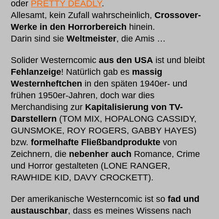
oder
PRETTY DEADLY
.
Allesamt, kein Zufall wahrscheinlich,
Crossover-
Werke in den Horrorbereich
hinein.
Darin sind sie
Weltmeister
, die Amis …
Solider Westerncomic
aus den USA
ist und bleibt
Fehlanzeige
! Natürlich gab es
massig
Westernheftchen
in den späten 1940er- und
frühen 1950er-Jahren, doch war dies
Merchandising zur
Kapitalisierung von TV-
Darstellern
(TOM MIX, HOPALONG CASSIDY,
GUNSMOKE, ROY ROGERS, GABBY HAYES)
bzw.
formelhafte Fließbandprodukte
von
Zeichnern, die
nebenher auch
Romance, Crime
und Horror gestalteten (LONE RANGER,
RAWHIDE KID, DAVY CROCKETT).
Der amerikanische Westerncomic ist so
fad und
austauschbar
, dass es meines Wissens nach