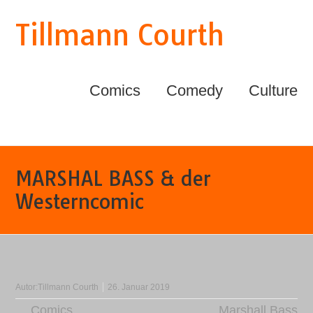
Tillmann Courth
Comics
Comedy
Culture
MARSHAL BASS & der
Westerncomic
Autor:
Tillmann Courth
26. Januar 2019
Comics
Marshall Bass