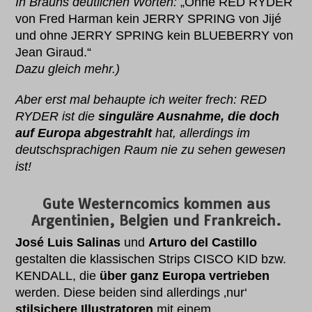
In Brauns deutlichen Worten:
„Ohne RED RYDER
von Fred Harman kein JERRY SPRING von Jijé
und ohne JERRY SPRING kein BLUEBERRY von
Jean Giraud.“
Dazu gleich mehr.)
Aber erst mal behaupte ich weiter frech: RED
RYDER ist die
singuläre Ausnahme, die doch
auf Europa abgestrahlt
hat, allerdings im
deutschsprachigen Raum nie zu sehen gewesen
ist!
Gute Westerncomics kommen aus
Argentinien, Belgien und Frankreich.
José Luis Salinas
und
Arturo del Castillo
gestalten die klassischen Strips CISCO KID bzw.
KENDALL, die
über ganz Europa vertrieben
werden. Diese beiden sind allerdings ‚nur‘
stilsichere Illustratoren
mit einem