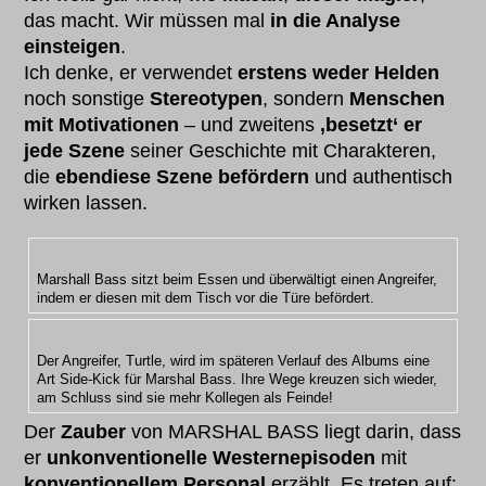
das macht. Wir müssen mal
in die Analyse
einsteigen
.
Ich denke, er verwendet
erstens weder Helden
noch sonstige
Stereotypen
, sondern
Menschen
mit Motivationen
– und zweitens
‚besetzt‘ er
jede Szene
seiner Geschichte mit Charakteren,
die
ebendiese Szene befördern
und authentisch
wirken lassen.
Marshall Bass sitzt beim Essen und überwältigt einen Angreifer,
indem er diesen mit dem Tisch vor die Türe befördert.
Der Angreifer, Turtle, wird im späteren Verlauf des Albums eine
Art Side-Kick für Marshal Bass. Ihre Wege kreuzen sich wieder,
am Schluss sind sie mehr Kollegen als Feinde!
Der
Zauber
von MARSHAL BASS liegt darin, dass
er
unkonventionelle Westernepisoden
mit
konventionellem Personal
erzählt. Es treten auf: