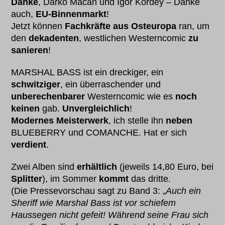
Danke
, Darko Macan und Igor Kordey – Danke
auch,
EU-Binnenmarkt
!
Jetzt können
Fachkräfte aus Osteuropa
ran, um
den
dekadenten
, westlichen Westerncomic
zu
sanieren
!
MARSHAL BASS ist ein dreckiger, ein
schwitziger
, ein überraschender und
unberechenbarer
Westerncomic wie es
noch
keinen
gab.
Unvergleichlich
!
Modernes Meisterwerk
, ich stelle ihn
neben
BLUEBERRY und COMANCHE. Hat er sich
verdient
.
Zwei Alben sind
erhältlich
(jeweils 14,80 Euro, bei
Splitter
), im Sommer
kommt
das dritte.
(Die Pressevorschau sagt zu Band 3: „
Auch ein
Sheriff wie Marshal Bass ist vor schiefem
Haussegen nicht gefeit! Während seine Frau sich