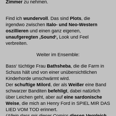
Zimmer
zu nehmen.
Find ich
wundervoll
. Das sind
Plots
, die
irgendwo zwischen
Italo- und Neo-Western
oszillieren
und einen ganz eigenen,
unaufgeregten ‚Sound‘,
Look und Feel
verbreiten.
Weiter im Ensemble:
Bass‘ tüchtige Frau
Bathsheba
, die die Farm in
Schuss hält und von einer unübersichtlichen
Kinderhorde umschwärmt wird.
Der
schuftige Milord
, der als
Weißer
eine Band
schwarzer Banditen
befehligt
, dabei natürlich
über Leichen geht, aber auf
eine sardonische
Weise
, die mich an Henry Ford in SPIEL MIR DAS
LIED VOM TOD erinnert.
(Allein dass mir dieser Comics
diesen Vergleich