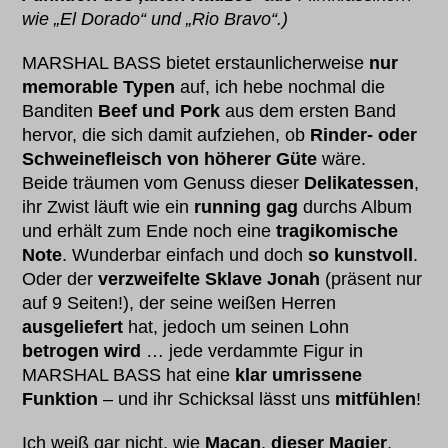
wie „El Dorado“ und „Rio Bravo“.)
MARSHAL BASS bietet erstaunlicherweise
nur
memorable Typen
auf, ich hebe nochmal die
Banditen
Beef und Pork
aus dem ersten Band
hervor, die sich damit aufziehen, ob
Rinder- oder
Schweinefleisch von höherer Güte
wäre.
Beide träumen vom Genuss dieser
Delikatessen
,
ihr Zwist läuft wie ein
running gag
durchs Album
und erhält zum Ende noch eine
tragikomische
Note
. Wunderbar einfach und doch
so kunstvoll
.
Oder der
verzweifelte Sklave Jonah
(präsent nur
auf 9 Seiten!), der seine weißen Herren
ausgeliefert
hat, jedoch um seinen Lohn
betrogen wird
… jede verdammte Figur in
MARSHAL BASS hat eine
klar umrissene
Funktion
– und ihr Schicksal lässt uns
mitfühlen
!
Ich weiß gar nicht, wie
Macan
,
dieser Magier
,