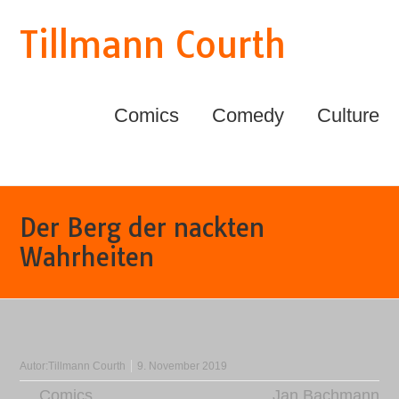
Tillmann Courth
Comics
Comedy
Culture
Der Berg der nackten
Wahrheiten
Autor:
Tillmann Courth
9. November 2019
Comics
Jan Bachmann