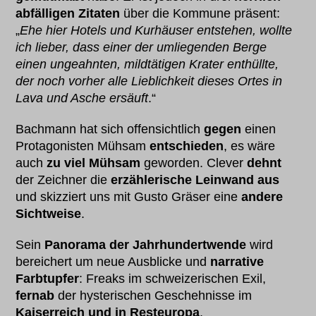
abfälligen Zitaten
über die Kommune präsent:
„
Ehe hier Hotels und Kurhäuser entstehen, wollte
ich lieber, dass einer der umliegenden Berge
einen ungeahnten, mildtätigen Krater enthüllte,
der noch vorher alle Lieblichkeit dieses Ortes in
Lava und Asche ersäuft
.“
Bachmann hat sich offensichtlich
gegen
einen
Protagonisten Mühsam
entschieden
, es wäre
auch
zu viel Mühsam
geworden. Clever
dehnt
der Zeichner die
erzählerische Leinwand aus
und skizziert uns mit Gusto Gräser eine
andere
Sichtweise
.
Sein
Panorama der Jahrhundertwende
wird
bereichert um neue Ausblicke und
narrative
Farbtupfer
: Freaks im schweizerischen Exil,
fernab
der hysterischen Geschehnisse im
Kaiserreich und in Resteuropa
.