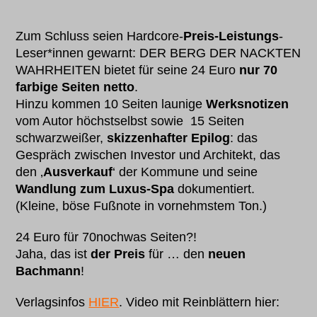
Zum Schluss seien Hardcore-
Preis-Leistungs
-
Leser*innen gewarnt: DER BERG DER NACKTEN
WAHRHEITEN bietet für seine 24 Euro
nur 70
farbige Seiten netto
.
Hinzu kommen 10 Seiten launige
Werksnotizen
vom Autor höchstselbst sowie 15 Seiten
schwarzweißer,
skizzenhafter Epilog
: das
Gespräch zwischen Investor und Architekt, das
den ‚
Ausverkauf
‘ der Kommune und seine
Wandlung zum Luxus-Spa
dokumentiert.
(Kleine, böse Fußnote in vornehmstem Ton.)
24 Euro für 70nochwas Seiten?!
Jaha, das ist
der Preis
für … den
neuen
Bachmann
!
Verlagsinfos
HIER
. Video mit Reinblättern hier: