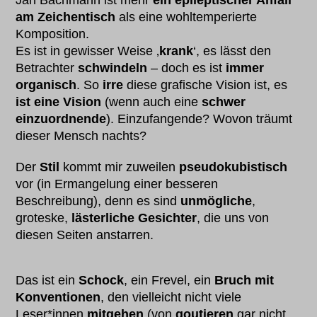
Jan Bachmann ist mehr
ein epileptischer Anfall
am Zeichentisch
als eine wohltemperierte
Komposition.
Es ist in gewisser Weise ‚
krank
‘, es lässt den
Betrachter
schwindeln
– doch es ist
immer
organisch
. So
irre
diese grafische Vision ist, es
ist eine Vision
(wenn auch eine
schwer
einzuordnende
). Einzufangende? Wovon träumt
dieser Mensch nachts?
Der
Stil
kommt mir zuweilen
pseudokubistisch
vor (in Ermangelung einer besseren
Beschreibung), denn es sind
unmögliche
,
groteske,
lästerliche Gesichter
, die uns von
diesen Seiten anstarren.
Das ist ein
Schock
, ein Frevel, ein
Bruch mit
Konventionen
, den vielleicht nicht viele
Leser*innen
mitgehen
(von
goutieren
gar nicht