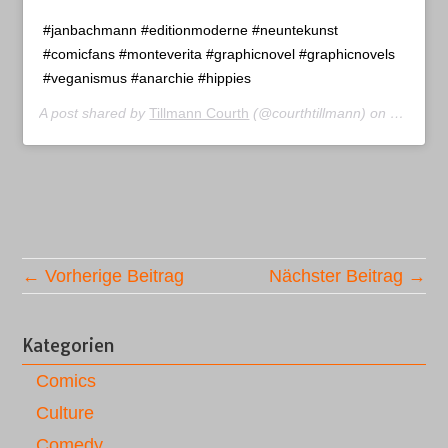
#janbachmann #editionmoderne #neuntekunst
#comicfans #monteverita #graphicnovel #graphicnovels
#veganismus #anarchie #hippies
A post shared by
Tillmann Courth
(@courthtillmann) on
Nov 8, 2
← Vorherige Beitrag
Nächster Beitrag →
Kategorien
Comics
Culture
Comedy