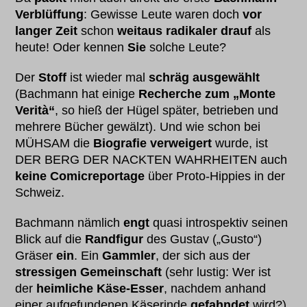
Verblüffung
: Gewisse Leute waren doch
vor
langer Zeit
schon
weitaus radikaler drauf
als
heute! Oder kennen
Sie
solche Leute?
Der
Stoff
ist wieder mal
schräg ausgewählt
(Bachmann hat einige
Recherche zum „Monte
Verità“
, so hieß der Hügel später, betrieben und
mehrere Bücher gewälzt). Und wie schon bei
MÜHSAM die
Biografie verweigert
wurde, ist
DER BERG DER NACKTEN WAHRHEITEN auch
keine Comicreportage
über Proto-Hippies in der
Schweiz.
Bachmann nämlich
engt
quasi introspektiv seinen
Blick auf die
Randfigur
des Gustav („Gusto“)
Gräser
ein
. Ein
Gammler
, der sich aus der
stressigen Gemeinschaft
(sehr lustig: Wer ist
der
heimliche Käse-Esser
, nachdem anhand
einer aufgefundenen Käserinde
gefahndet
wird?)