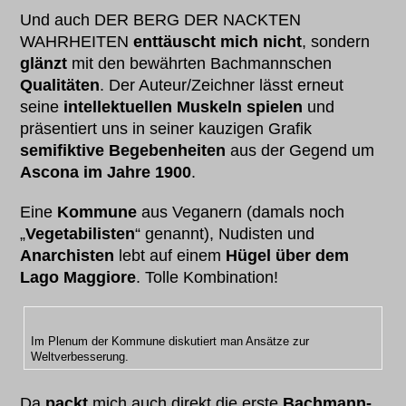
Und auch DER BERG DER NACKTEN
WAHRHEITEN
enttäuscht mich nicht
, sondern
glänzt
mit den bewährten Bachmannschen
Qualitäten
. Der Auteur/Zeichner lässt erneut
seine
intellektuellen Muskeln spielen
und
präsentiert uns in seiner kauzigen Grafik
semifiktive Begebenheiten
aus der Gegend um
Ascona im Jahre 1900
.
Eine
Kommune
aus Veganern (damals noch
„
Vegetabilisten
“ genannt), Nudisten und
Anarchisten
lebt auf einem
Hügel über dem
Lago Maggiore
. Tolle Kombination!
Im Plenum der Kommune diskutiert man Ansätze zur
Weltverbesserung.
Da
packt
mich auch direkt die erste
Bachmann-