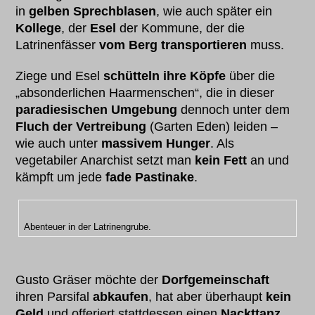
in
gelben Sprechblasen
, wie auch später ein
Kollege
, der
Esel
der Kommune, der die
Latrinenfässer
vom Berg transportieren
muss.
Ziege und Esel
schütteln ihre Köpfe
über die
„absonderlichen Haarmenschen“, die in dieser
paradiesischen Umgebung
dennoch unter dem
Fluch der Vertreibung
(Garten Eden) leiden –
wie auch unter
massivem Hunger
. Als
vegetabiler Anarchist setzt man
kein Fett
an und
kämpft um jede
fade Pastinake
.
Abenteuer in der Latrinengrube.
Gusto Gräser möchte der
Dorfgemeinschaft
ihren Parsifal
abkaufen
, hat aber überhaupt
kein
Geld
und offeriert stattdessen einen
Nackttanz