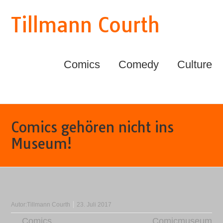
Tillmann Courth
Comics
Comedy
Culture
Comics gehören nicht ins
Museum!
Autor:
Tillmann Courth
23. Juli 2017
Comics
Comicmuseum